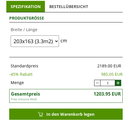
Werkzeug – es hält alles trocken und sicher." – Sabine
SPEZIFIKATION
BESTELLÜBERSICHT
L.
PRODUKTGRÖSSE
Gestalten Sie Ihren Garten neu – mit mehr Raum, Stil und
Schutz
. Bestellen Sie jetzt das
Holzgerätehaus
von
Breite / Länge
Bloomcabin und schaffen Sie Ordnung mit natürlichem
Charme.
cm
Standardpreis
2189.00 EUR
-
45
% Rabatt
985.05 EUR
Menge
Gesamtpreis
1203.95 EUR
Preis inklusive MwSt
In den Warenkorb legen