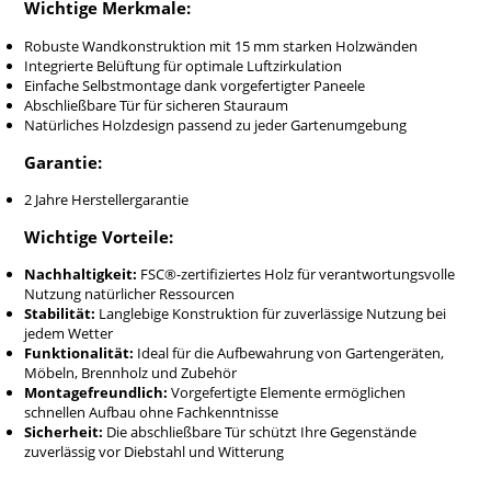
Wichtige Merkmale:
oder beides.
Produkt-Highlights
Robuste Wandkonstruktion mit 15 mm starken Holzwänden
Integrierte Belüftung für optimale Luftzirkulation
Geräumiger Stauraum:
2.95 m² Platz für Werkzeuge,
Einfache Selbstmontage dank vorgefertigter Paneele
Brennholz und Gartenzubehör.
Abschließbare Tür für sicheren Stauraum
FSC®-Holz:
Nachhaltig und wetterfest – gefertigt aus
Natürliches Holzdesign passend zu jeder Gartenumgebung
nordischer Kiefer und Fichte.
Belüftet & abschließbar:
Schützt vor Feuchtigkeit und
Garantie:
sichert Ihre Gegenstände.
Schnelle Montage:
Einfache Selbstmontage durch
2 Jahre Herstellergarantie
vorgefertigte Elemente.
Wichtige Vorteile:
Lieferung
Nachhaltigkeit:
FSC®-zertifiziertes Holz für verantwortungsvolle
Wir liefern
schnell, sicher und deutschlandweit
bis zur
Nutzung natürlicher Ressourcen
Bordsteinkante. Alle Teile, Schrauben, Scharniere sowie
Stabilität:
Langlebige Konstruktion für zuverlässige Nutzung bei
eine Montageanleitung sind im Lieferumfang enthalten.
jedem Wetter
Kundenbewertungen
Funktionalität:
Ideal für die Aufbewahrung von Gartengeräten,
Möbeln, Brennholz und Zubehör
Montagefreundlich:
Vorgefertigte Elemente ermöglichen
"Die Größe ist perfekt – endlich genug Platz für alles
schnellen Aufbau ohne Fachkenntnisse
im Garten. Die Qualität ist wirklich top." – Melanie S.
Sicherheit:
Die abschließbare Tür schützt Ihre Gegenstände
"Schönes Design, massive Bauweise und einfacher
zuverlässig vor Diebstahl und Witterung
Aufbau. Ich bin rundum zufrieden!" – Jens F.
"Wir nutzen das Gerätehaus für Möbel, Töpfe und