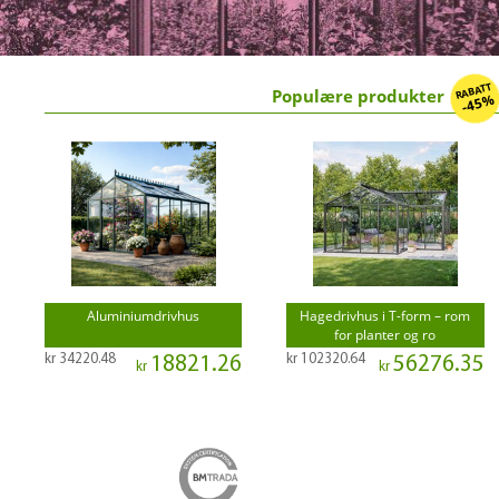
RABATT
Populære produkter
-45%
Aluminiumdrivhus
Hagedrivhus i T-form – rom
for planter og ro
kr 34220.48
kr 102320.64
18821.26
56276.35
kr
kr