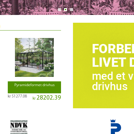
Pyramideformet drivhus
kr 51277.08
28202.39
kr