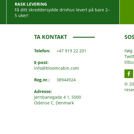
RASK LEVERING
Få ditt skreddersydde drivhus levert på bare 2–
5 uker!
TA KONTAKT
SOS
Telefon:
+47 919 22 201
Følg
Twit
tilb
E-post:
info@bloomcabin.com
Reg.nr.:
38944924
© 20
rese
Adresse:
Jernbanegade 4 1, 5000
Odense C, Denmark