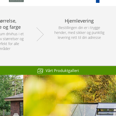
ørrelse,
Hjemlevering
e og farge
Bestillingen din er i trygge
hender, med sikker og punktlig
ium drivhus i et
levering rett til din adresse
v størrelser og
rfekt for alle
mråder
Vårt Produktgalleri