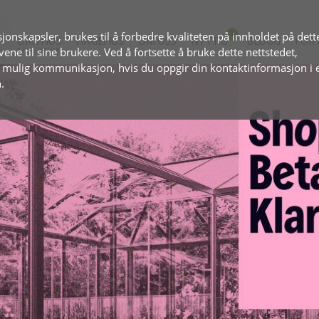
jonskapsler, brukes til å forbedre kvaliteten på innholdet på dett
DRIVHUS
HAGEHUS
OM OSS
NYTTIG
BLOGG
FOR
ovene til sine brukere. Ved å fortsette å bruke dette nettstedet,
& HAGESTUER
t mulig kommunikasjon, hvis du oppgir din kontaktinformasjon i 
.