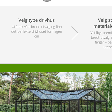
Velg type drivhus
Velg st
material
Utforsk vårt brede utvalg og finn
det perfekte drivhuset for hagen
Vi tilbyr prem
din
bredt utvalg a
farger – pe
uteo