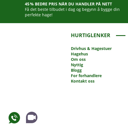
45 % BEDRE PRIS NÅR DU HANDLER PÅ NETT
Få det beste tilbudet i dag og begynn å bygge din
perfekte hage!
HURTIGLENKER
Drivhus
& Hagestuer
Hagehus
Om oss
Nyttig
Blogg
For forhandlere
Kontakt oss