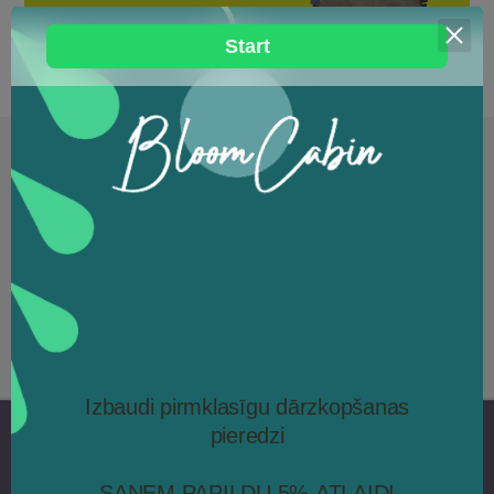
Izvēlieties siltumnīcas veidu
Piedāvājam plašu preču klāstu – šeit Jūs atradīsiet savam dārzam
piemērotāko siltumnīcu vai dārza māju.
Izvēlieties izmēru, materiālu un krāsu
Piedāvājam kvalitatīvas siltumnīcas no priedes, ozola un alumīnija dažādos
izmēros un krāsās.
Piegāde mājās
Jūsu pasūtījums tiks piegādāts droši un laikā tieši uz norādīto adresi.
Pieraksties jaunumiem!
Uzzini par aktualitātēm un īpašajiem
piedāvājumiem pirmais!