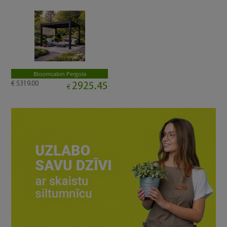
Bloomcabin Pergola
€ 5319.00
2925.45
€