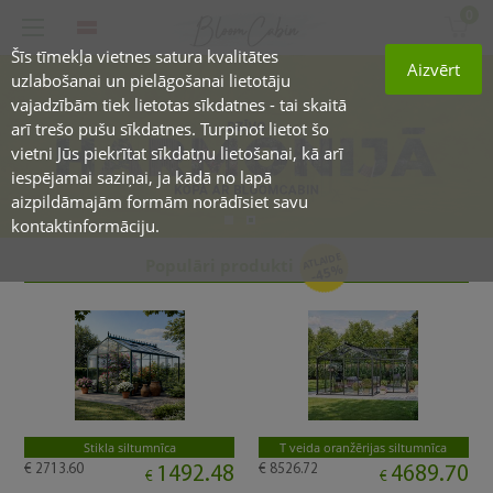
0
Šīs tīmekļa vietnes satura kvalitātes
Aizvērt
uzlabošanai un pielāgošanai lietotāju
vajadzībām tiek lietotas sīkdatnes - tai skaitā
arī trešo pušu sīkdatnes. Turpinot lietot šo
vietni Jūs piekrītat sīkdatņu lietošanai, kā arī
iespējamai saziņai, ja kādā no lapā
aizpildāmajām formām norādīsiet savu
kontaktinformāciju.
ATLAIDE
Populāri produkti
-45%
Stikla siltumnīca
T veida oranžērijas siltumnīca
€ 2713.60
€ 8526.72
1492.48
4689.70
€
€