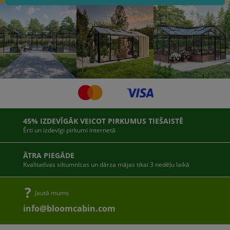
45% IZDEVĪGĀK VEICOT PIRKUMUS TIEŠAISTĒ
Ērti un izdevīgi pirkumi internetā
ĀTRA PIEGĀDE
Kvalitatīvas siltumnīcas un dārza mājas tikai 3 nedēļu laikā
Jautā mums
info@bloomcabin.com