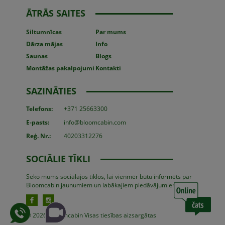
ĀTRĀS SAITES
Siltumnīcas
Par mums
Dārza mājas
Info
Saunas
Blogs
Montāžas
pakalpojumi
Kontakti
SAZINĀTIES
Telefons:
+371 25663300
E-pasts:
info@bloomcabin.com
Reģ. Nr.:
40203312276
SOCIĀLIE TĪKLI
Seko mums sociālajos tīklos, lai vienmēr būtu informēts par
Bloomcabin jaunumiem un labākajiem piedāvājumiem:
© 2026, Bloomcabin Visas tiesības aizsargātas