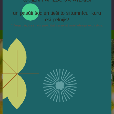
Pierakstīties
Galerija