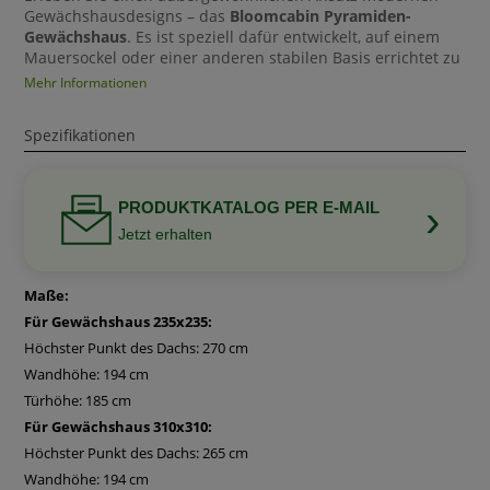
Gewächshausdesigns – das
Bloomcabin Pyramiden-
Gewächshaus
. Es ist speziell dafür entwickelt, auf einem
Mauersockel oder einer anderen stabilen Basis errichtet zu
werden. So verbindet es zeitlose Ästhetik mit funktionalem
Mehr Informationen
Design und schafft eine warme, organische Atmosphäre,
die jeden Außenbereich bereichert. Perfekt für
Spezifikationen
Gartenliebhaber, die Wert auf Qualität, Stil und
Individualität legen.
Warum das Bloomcabin Pyramiden-Gewächshaus
›
PRODUKTKATALOG PER E-MAIL
wählen?
Jetzt erhalten
Speziell für Mauersockel konzipiert:
Dieses Gewächshaus ist darauf ausgelegt, auf einem
Maße:
Mauersockel oder einer festen Basis Ihrer Wahl montiert zu
Für Gewächshaus 235x235:
werden. Ob Naturstein, Beton oder individuell gemauerte
Höchster Punkt des Dachs: 270 cm
Wand – Sie entscheiden über das Fundament und
Wandhöhe: 194 cm
verleihen Ihrem Gewächshaus damit eine persönliche Note.
Türhöhe: 185 cm
Stabile und langlebige Konstruktion:
Gefertigt aus hochwertigen Aluminiumprofilen und
Für Gewächshaus 310x310:
erhältlich mit Glas- oder Polycarbonatverglasung, bietet das
Höchster Punkt des Dachs: 265 cm
Pyramiden-Gewächshaus außergewöhnliche Stabilität und
Wandhöhe: 194 cm
Witterungsbeständigkeit – für viele Jahre Freude im Garten.