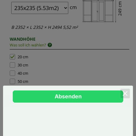
249 cm
cm
B 2352 × L 2352 × H 2494 5,52 m²
WANDHÖHE
Was soll ich wählen?
20 cm
30 cm
40 cm
50 cm
GEWÄCHSHAUSHÖHE
232cm
252cm