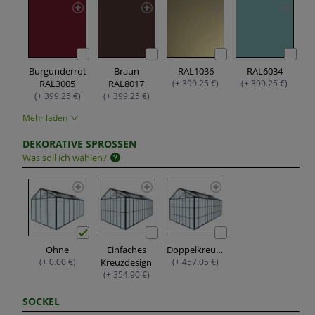
Burgunderrot
Braun
RAL1036
RAL6034
RAL3005
RAL8017
(+ 399.25 €)
(+ 399.25 €)
(+ 399.25 €)
(+ 399.25 €)
Mehr laden
DEKORATIVE SPROSSEN
Was soll ich wählen?
Ohne
Einfaches
Doppelkreuzdesign
(+ 0.00 €)
Kreuzdesign
(+ 457.05 €)
(+ 354.90 €)
SOCKEL