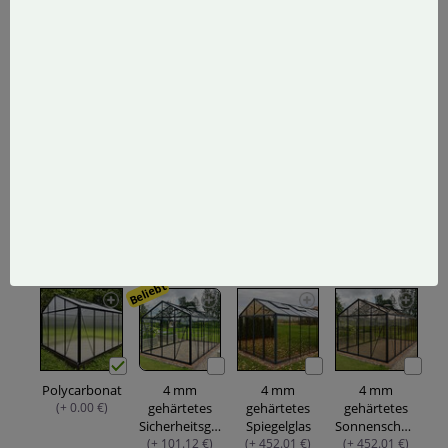
4 mm
4 mm
gehärtetes,
gehärtetes
weiß
selbstreinigendes
mattiertes
Glas
Glas
(+ 193.72 €)
(+ 193.72 €)
GLAS FÜR DIE SEITENWÄNDE
Was soll ich wählen?
Beliebt
Polycarbonat
4 mm
4 mm
4 mm
(+ 0.00 €)
gehärtetes
gehärtetes
gehärtetes
Sicherheitsglas
Spiegelglas
Sonnenschutzglas
(+ 101.12 €)
(+ 452.01 €)
(+ 452.01 €)