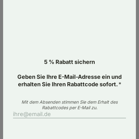
(+ 0.00 €)
(+ 797.30 €)
MATERIAL
Was soll ich wählen?
Aluminium
GLAS FÜR DAS DACH
Was soll ich wählen?
Beliebt
Polycarbonat
4 mm
4 mm
4 mm
(+ 0.00 €)
gehärtetes
gehärtetes
gehärtetes
Sicherheitsglas
Spiegelglas
Sonnenschutzglas
(+ 43.33 €)
(+ 193.72 €)
(+ 193.72 €)