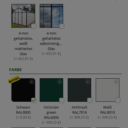
4 mm
4 mm
gehärtetes,
gehärtetes
weiß
selbstreinigendes
mattiertes
Glas
Glas
(+ 452.01 €)
(+ 452.01 €)
FARBE
Beliebt
Schwarz
Victorian
Anthrazit
Weiß
RAL9005
green
RAL7016
RAL9010
(+ 0.00 €)
RAL6009
(+ 399.25 €)
(+ 399.25 €)
(+ 399.25 €)