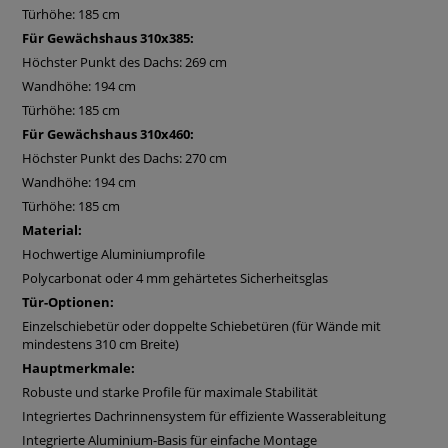
Türhöhe: 185 cm
Harmonisches architektonisches Design:
Für Gewächshaus 310x385:
Die klare, pyramidenförmige Architektur fügt sich elegant in
jede Umgebung ein. In Kombination mit einer gemauerten
Höchster Punkt des Dachs: 269 cm
Basis entsteht ein architektonisches Highlight, das perfekt
Wandhöhe: 194 cm
zu Terrassen, Gartenmauern oder Holzelementen passt.
Türhöhe: 185 cm
Optimales Klima für gesundes Pflanzenwachstum:
Für Gewächshaus 310x460:
Die besondere Form sorgt für natürliche Luftzirkulation und
Höchster Punkt des Dachs: 270 cm
gleichmäßige Temperaturverteilung – ideale Bedingungen
für kräftige und gesunde Pflanzen das ganze Jahr über.
Wandhöhe: 194 cm
Schneller und unkomplizierter Aufbau:
Türhöhe: 185 cm
Dank präzise vorgefertigter Komponenten und einer leicht
Material:
verständlichen Anleitung gelingt die Montage mühelos. So
Hochwertige Aluminiumprofile
können Sie schon bald mit dem Gärtnern beginnen.
Polycarbonat oder 4 mm gehärtetes Sicherheitsglas
Direkt vom Hersteller – zum besten Preis:
Tür-Optionen:
Bei Bloomcabin kaufen Sie direkt vom Hersteller. Dadurch
profitieren Sie von höchster Qualität, langlebigen
Einzelschiebetür oder doppelte Schiebetüren (für Wände mit
Materialien und einem fairen Preis – ohne
mindestens 310 cm Breite)
Zwischenhändler.
Hauptmerkmale:
Robuste und starke Profile für maximale Stabilität
Was unsere Kunden sagen
Integriertes Dachrinnensystem für effiziente Wasserableitung
Integrierte Aluminium-Basis für einfache Montage
„Das Gewächshaus steht auf einem