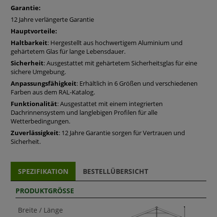
gemauerten Sockel und sieht einfach großartig
Garantie:
aus – stabil, elegant und perfekt integriert!“ –
12 Jahre verlängerte Garantie
Julia Warren
Hauptvorteile:
„Ein echtes Highlight im Garten. Die
Haltbarkeit
: Hergestellt aus hochwertigem Aluminium und
Pyramidenform wirkt modern und gleichzeitig
gehärtetem Glas für lange Lebensdauer.
natürlich.“ –
Peter Holmes
„Sehr gute Qualität und einfach aufzubauen.
Sicherheit
: Ausgestattet mit gehärtetem Sicherheitsglas für eine
Klare Empfehlung!“ –
Clara Evans
sichere Umgebung.
Anpassungsfähigkeit
: Erhältlich in 6 Größen und verschiedenen
Bequeme und sichere Zahlungsmöglichkeiten
Farben aus dem RAL-Katalog.
Funktionalität
: Ausgestattet mit einem integrierten
Wählen Sie aus verschiedenen sicheren Zahlungsmethoden
Dachrinnensystem und langlebigen Profilen für alle
und genießen Sie einen reibungslosen Bestellprozess.
Wetterbedingungen.
Zuverlässigkeit
: 12 Jahre Garantie sorgen für Vertrauen und
Jetzt bestellen
Sicherheit.
Verleihen Sie Ihrem Garten einen Hauch zeitloser Eleganz
mit dem
Bloomcabin Pyramiden-Gewächshaus für
SPEZIFIKATION
BESTELLÜBERSICHT
Mauersockel
.
Bestellen Sie jetzt und profitieren Sie von hochwertiger
PRODUKTGRÖSSE
Verarbeitung, zuverlässiger Lieferung und einem
architektonischen Highlight für Ihren Garten.
Breite / Länge