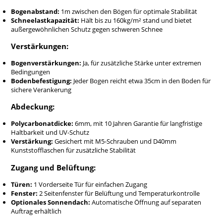
für eine nahtlose Montage geliefert, was den Aufbau
Bogenabstand:
1m zwischen den Bögen für optimale Stabilität
schnell und einfach macht, sodass Sie schneller mit dem
Schneelastkapazität:
Hält bis zu 160kg/m² stand und bietet
Gärtnern beginnen können.
außergewöhnlichen Schutz gegen schweren Schnee
Verbessern Sie Ihr Garten-Erlebnis mit dem Bloomcabin
Verstärkungen:
High Tunnel Gewächshaus—eine perfekte Kombination aus
Stärke, Funktionalität und ganzjährigem Schutz für Ihre
Bogenverstärkungen:
Ja, für zusätzliche Stärke unter extremen
Pflanzen.
Bedingungen
Wir bieten stolz bequeme Abhollieferung für alle unsere
Bodenbefestigung:
Jeder Bogen reicht etwa 35cm in den Boden für
Produkte an, um Ihnen ein nahtloses und problemloses
sichere Verankerung
Erlebnis zu garantieren.
Abdeckung:
Polycarbonatdicke:
6mm, mit 10 Jahren Garantie für langfristige
Haltbarkeit und UV-Schutz
Verstärkung:
Gesichert mit M5-Schrauben und D40mm
Kunststofflaschen für zusätzliche Stabilität
Zugang und Belüftung:
Türen:
1 Vorderseite Tür für einfachen Zugang
Fenster:
2 Seitenfenster für Belüftung und Temperaturkontrolle
Optionales Sonnendach:
Automatische Öffnung auf separaten
Auftrag erhältlich