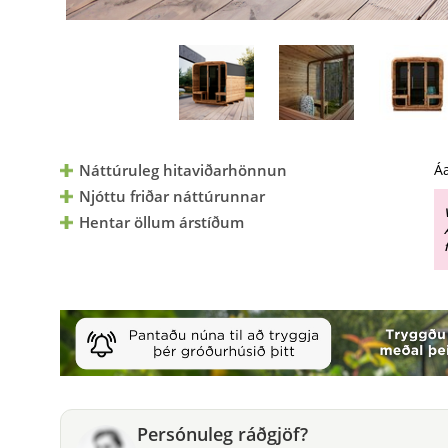
Náttúruleg hitaviðarhönnun
Á
Njóttu friðar náttúrunnar
Hentar öllum árstíðum
Persónuleg ráðgjöf?