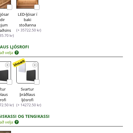
ljósar
LED-ljósar í
dir
baki
kjum
stoðanna
aðsins
(+ 35722.50 kr)
35.70 kr)
AUS LJÓSROFI
að velja
Vinsælt
ítur
Svartur
ðlaus
þráðlaus
srofi
ljósrofi
72.50 kr)
(+ 14272.50 kr)
ISKASSI OG TENGIKASSI
að velja