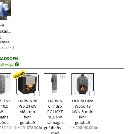
eð
iskassa
og
ikassa
32.50 kr)
BAÐSOFN
að velja
Vinsælt
 Hive
HARVIA 20
HARVIA
HUUM Hive
 10,5
Pro 24 kW
Cilindro
Wood 13
kW
viðarofn
PC110XE
kW viðarofn
magns
fyrir
10,8 kW
fyrir
gufubaðsofn
gufubað
rafmagns
gufubað
237.50 kr)
(+ 251872.50 kr)
gufubaðsofn
(+ 250140.00 kr)
með