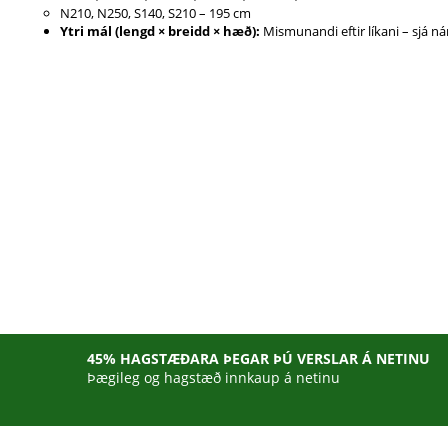
N210, N250, S140, S210 – 195 cm
Ytri mál (lengd × breidd × hæð):
Mismunandi eftir líkani – sjá n
45% HAGSTÆÐARA ÞEGAR ÞÚ VERSLAR Á NETINU
Þægileg og hagstæð innkaup á netinu