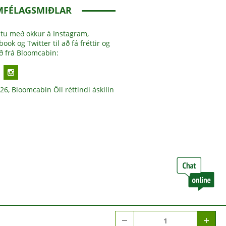
MFÉLAGSMIÐLAR
stu með okkur á Instagram,
ook og Twitter til að fá fréttir og
oð frá Bloomcabin:
26, Bloomcabin Öll réttindi áskilin