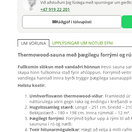
Við aðstoðum þig fúslega með spurningar um gerðir,
+47 919 22 201
✉
Ráðgjöf í tölvupósti
UPPLÝSINGAR UM NOTUÐ EFNI
UM VÖRUNA
Thermowood-sauna með þægilegu forrými og rú
Fullkomin slökun með vandaðri hönnun
Þessi sauna sam
skapa hinn fullkomna stað fyrir afslöppun. Forrýmið veiti
vandlega hannað innra byrði tryggir þægilega saunaupplif
Helstu kostir:
Umhverfisvænn thermowood-viður
: Framleidd úr 
náttúrulega vörn gegn raka og endingu í krefjandi v
Hugvitssamleg stærð
: Lengd – 251 cm, breidd – 21
Bekkjastærð – 180 × 198 cm. Innra rúmmál – 12 m³.
Þægilegt forrými
: Forrýmið býður upp á rými til að 
saununa í ró og næði.
Tveir hitunarmöguleikar
: Hægt að velja á milli ra