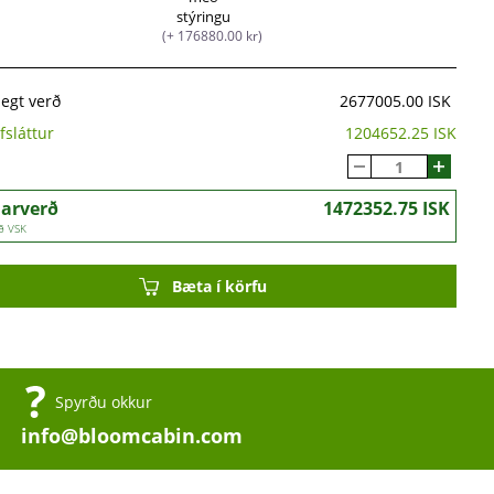
stýringu
(+ 176880.00 kr)
legt verð
2677005.00 ISK
fsláttur
1204652.25 ISK
darverð
1472352.75 ISK
ð VSK
Bæta í körfu
Spyrðu okkur
info@bloomcabin.com