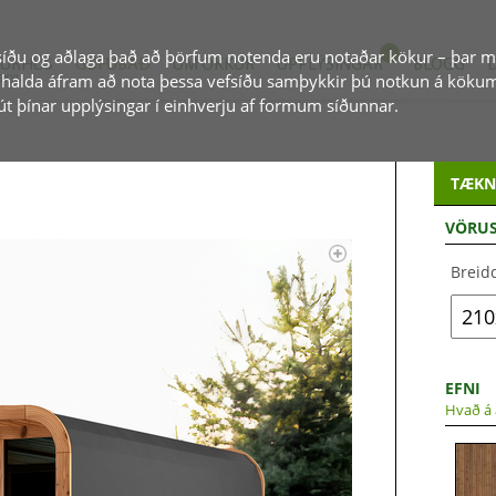
efsíðu og aðlaga það að þörfum notenda eru notaðar kökur – þar 
URHÚS
GUFUBAÐ
UM OKKUR
UPPLÝSINGAR
BLOGG
 að halda áfram að nota þessa vefsíðu samþykkir þú notkun á köku
SKÝLI
út þínar upplýsingar í einhverju af formum síðunnar.
TÆKN
VÖRU
Breid
EFNI
Hvað á 