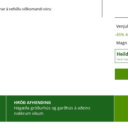
ánar á vefsíðu viðkomandi vöru
Venju
-
45
% A
Magn
Heil
Verð me
HRÖÐ AFHENDING
Hágæða gróðurhús og garðhús á aðeins
nokkrum vikum