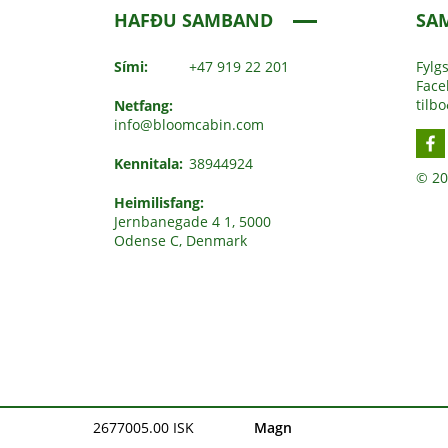
HAFÐU SAMBAND
SA
Sími:
+47 919 22 201
Fylg
Faceb
tilb
Netfang:
info@bloomcabin.com
Kennitala:
38944924
© 20
Heimilisfang:
Jernbanegade 4 1, 5000
Odense C, Denmark
2677005.00 ISK
Magn