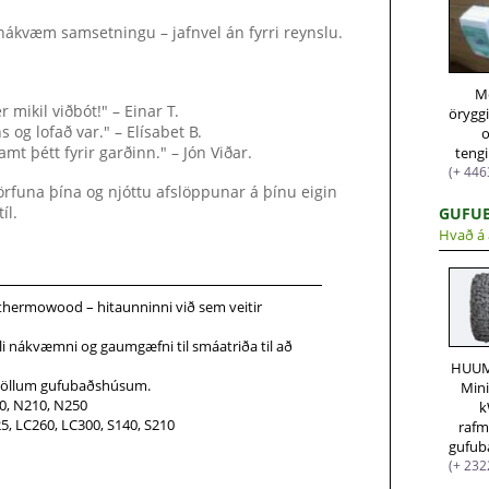
 nákvæm samsetningu – jafnvel án fyrri reynslu.
M
 mikil viðbót!" – Einar T.
örygg
 og lofað var." – Elísabet B.
mt þétt fyrir garðinn." – Jón Viðar.
teng
(+ 446
rfuna þína og njóttu afslöppunar á þínu eigin
íl.
GUFU
Hvað á 
 thermowood – hitaunninni við sem veitir
 nákvæmni og gaumgæfni til smáatriða til að
HUUM
 í öllum gufubaðshúsum.
Mini
0, N210, N250
, LC260, LC300, S140, S210
raf
(+ 232