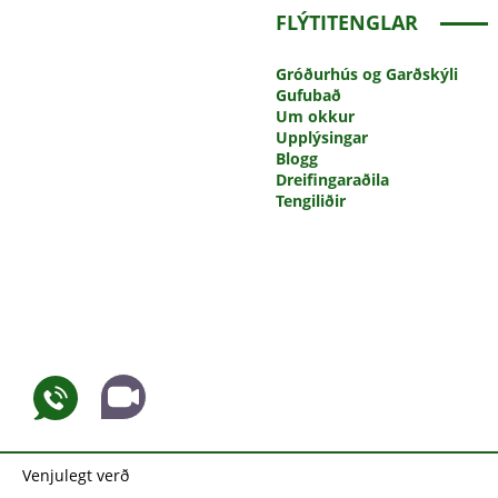
FLÝTITENGLAR
Gróðurhús
og Garðskýli
Gufubað
Um okkur
Upplýsingar
Blogg
Dreifingaraðila
Tengiliðir
Venjulegt verð