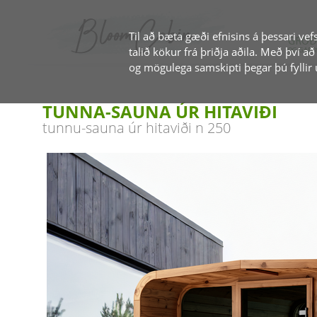
Til að bæta gæði efnisins á þessari v
GRÓÐ
talið kökur frá þriðja aðila. Með því
OG GARÐ
og mögulega samskipti þegar þú fyllir 
TUNNA-SAUNA ÚR HITAVIÐI
tunnu-sauna úr hitaviði n 250