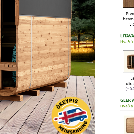
Pre
hitam
vi
LITAV
Hvað á 
L
olíu
(+ 0.
GLER 
Hvað á 