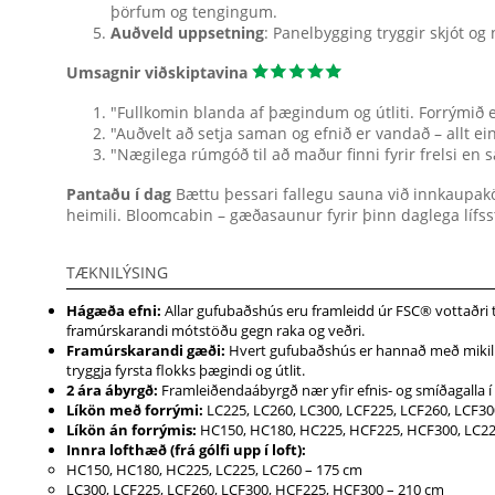
þörfum og tengingum.
Auðveld uppsetning
: Panelbygging tryggir skjót og
Umsagnir viðskiptavina
"Fullkomin blanda af þægindum og útliti. Forrýmið er
"Auðvelt að setja saman og efnið er vandað – allt eins
"Nægilega rúmgóð til að maður finni fyrir frelsi en sa
Pantaðu í dag
Bættu þessari fallegu sauna við innkaupakö
heimili. Bloomcabin – gæðasaunur fyrir þinn daglega lífsst
TÆKNILÝSING
Hágæða efni:
Allar gufubaðshús eru framleidd úr FSC® vottaðri
framúrskarandi mótstöðu gegn raka og veðri.
Framúrskarandi gæði:
Hvert gufubaðshús er hannað með mikilli
tryggja fyrsta flokks þægindi og útlit.
2 ára ábyrgð:
Framleiðendaábyrgð nær yfir efnis- og smíðagalla
Líkön með forrými:
LC225, LC260, LC300, LCF225, LCF260, LCF30
Líkön án forrýmis:
HC150, HC180, HC225, HCF225, HCF300, LC225
Innra lofthæð (frá gólfi upp í loft):
HC150, HC180, HC225, LC225, LC260 – 175 cm
LC300, LCF225, LCF260, LCF300, HCF225, HCF300 – 210 cm