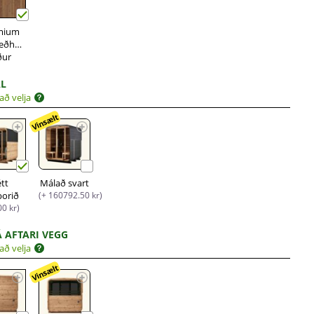
mium
eðhöndlað
ður
AL
að velja
Vinsælt
étt
Málað svart
borið
(+ 160792.50 kr)
00 kr)
Á AFTARI VEGG
að velja
Vinsælt