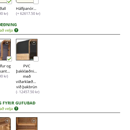
ðall
Hálfpanóramagluggi
00 kr)
(+ 62617.50 kr)
LÆÐNING
að velja
ífur og
PVC
málmkantur
þakklæðning
00 kr)
með
viðarklæðningu
við þakbrún
(- 12457.50 kr)
G FYRIR GUFUBAÐ
að velja