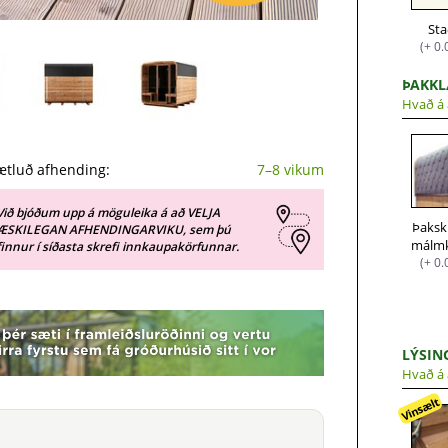
Sta
(+ 0.
ÞAKK
Hvað á 
ætluð afhending:
7–8 vikum
Við bjóðum upp á möguleika á að VELJA
Þaksk
ÆSKILEGAN AFHENDINGARVIKU, sem þú
finnur í síðasta skrefi innkaupakörfunnar.
(+ 0.
LÝSIN
Hvað á 
Vinsælt