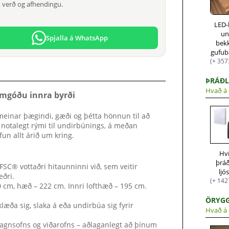
 verð og afhendingu.
LED-
un
Spjalla á WhatsApp
bek
gufub
(+ 357
ÞRÁÐL
Hvað á 
mgóðu innra byrði
einar þægindi, gæði og þétta hönnun til að
r notalegt rými til undirbúnings, á meðan
un allt árið um kring.
Hv
þrá
FSC® vottaðri hitaunninni við, sem veitir
ljó
eðri.
(+ 142
0 cm, hæð – 222 cm. Innri lofthæð – 195 cm.
ÖRYGG
klæða sig, slaka á eða undirbúa sig fyrir
Hvað á 
fmagnsofns og viðarofns – aðlaganlegt að þínum