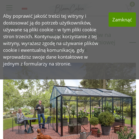
0
Aby poprawić jakość treści tej witryny i
Zamknąć
dostosować ją do potrzeb użytkowników,
Blog
używane są pliki cookie - w tym pliki cookie
10 innowacyjnych sposobów na
stron trzecich. Kontynuując korzystanie z tej
wykorzystanie szklarni aluminiowej
witryny, wyrażasz zgodę na używanie plików
przez cały rok
cookie i ewentualną komunikację, gdy
wprowadzisz swoje dane kontaktowe w
jednym z formularzy na stronie.