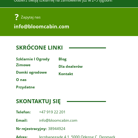
Odbierz swoją szklarnię na zamówienie już w 2–5 tygodni!
Zapytaj nas
info@bloomcabin.com
SKRÓCONE LINKI
Szklarnie
I Ogrody
Blog
Zimowe
Dla dealerów
Domki ogrodowe
Kontakt
O nas
Przydatne
SKONTAKTUJ SIĘ
Telefon:
+47 919 22 201
Email:
info@bloomcabin.com
Nr rejestracyjny:
38944924
Adres:
Jernbanegade 4 1, 5000 Odense C, Denmark