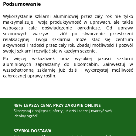
Podsumowanie
Wykorzystanie szklarni aluminiowej przez cały rok nie tylko
maksymalizuje Twoją produktywność w uprawach, ale także
wzbogaca całe doświadczenie ogrodnicze. Od uprawy
sezonowych warzyw i ziół po stworzenie przestrzeni
relaksacyjnej, Twoja szklarnia może stać się centrum
aktywności i radości przez cały rok. Zbadaj możliwości i pozwól
swojej szklarni rozwijać się w każdym sezonie.
Po więcej wskazówek oraz wysokiej jakości szklarni
aluminiowych zapraszamy do Bloomcabin. Zainwestuj w
wszechstronną szklarnię już dziś i wykorzystaj możliwość
całorocznej uprawy roślin.
45% LEPSZA CENA PRZY ZAKUPIE ONLINE
Skorzystaj z najlepszej oferty już dziś i zacznij tworzyć swój
idealny ogród!
SZYBKA DOSTAWA