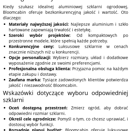
Kiedy szukasz idealnej aluminiowej szklarni ogrodowej,
Bloomcabin oferuje bezkonkurencyjną jakość i wartość. Oto
dlaczego:
Materiały najwyższej jakości:
Najlepsze aluminium i szkło
hartowane zapewniają trwałość i estetykę.
Szeroki wybór projektów:
Od kompaktowych po
przestronne modele, które spełnią każde potrzeby.
Konkurencyjne ceny:
Luksusowe szklarnie w cenach
znacznie niższych niż u konkurencji.
Opcje personalizacji:
Wybierz rozmiary, układ i dodatkowe
wyposażenie zgodnie ze swoimi preferencjami.
Profesjonalna obsługa klienta:
Przyjazna pomoc na każdym
etapie zakupu i dostawy.
Zaufana marka:
Tysiące zadowolonych klientów potwierdza
jakość i niezawodność Bloomcabin.
Wskazówki dotyczące wyboru odpowiedniej
szklarni
Oceń dostępną przestrzeń:
Zmierz ogród, aby dobrać
odpowiedni rozmiar szklarni.
Określ cele ogrodnicze:
Pomyśl o tym, co chcesz uprawiać, i
dostosuj wybór funkcji.
Rozsądnie planuj budżet:
Bloomcabin oferuje luksusowe