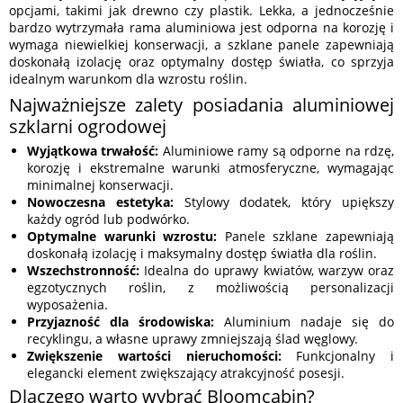
opcjami, takimi jak drewno czy plastik. Lekka, a jednocześnie
bardzo wytrzymała rama aluminiowa jest odporna na korozję i
wymaga niewielkiej konserwacji, a szklane panele zapewniają
doskonałą izolację oraz optymalny dostęp światła, co sprzyja
idealnym warunkom dla wzrostu roślin.
Najważniejsze zalety posiadania aluminiowej
szklarni ogrodowej
Wyjątkowa trwałość:
Aluminiowe ramy są odporne na rdzę,
korozję i ekstremalne warunki atmosferyczne, wymagając
minimalnej konserwacji.
Nowoczesna estetyka:
Stylowy dodatek, który upiększy
każdy ogród lub podwórko.
Optymalne warunki wzrostu:
Panele szklane zapewniają
doskonałą izolację i maksymalny dostęp światła dla roślin.
Wszechstronność:
Idealna do uprawy kwiatów, warzyw oraz
egzotycznych roślin, z możliwością personalizacji
wyposażenia.
Przyjazność dla środowiska:
Aluminium nadaje się do
recyklingu, a własne uprawy zmniejszają ślad węglowy.
Zwiększenie wartości nieruchomości:
Funkcjonalny i
elegancki element zwiększający atrakcyjność posesji.
Dlaczego warto wybrać Bloomcabin?