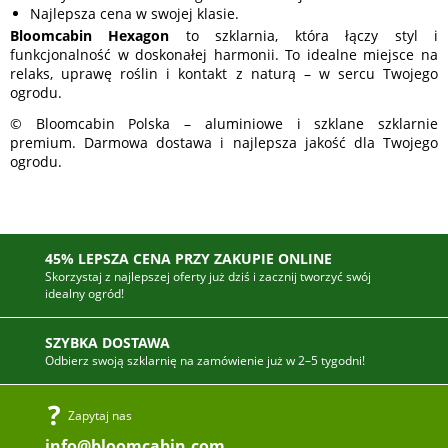
Najlepsza cena w swojej klasie.
Bloomcabin Hexagon
to szklarnia, która łączy styl i
funkcjonalność w doskonałej harmonii. To idealne miejsce na
relaks, uprawę roślin i kontakt z naturą – w sercu Twojego
ogrodu.
© Bloomcabin Polska – aluminiowe i szklane szklarnie
premium. Darmowa dostawa i najlepsza jakość dla Twojego
ogrodu.
45% LEPSZA CENA PRZY ZAKUPIE ONLINE
Skorzystaj z najlepszej oferty już dziś i zacznij tworzyć swój
idealny ogród!
SZYBKA DOSTAWA
Odbierz swoją szklarnię na zamówienie już w 2–5 tygodni!
Zapytaj nas
info@bloomcabin.com