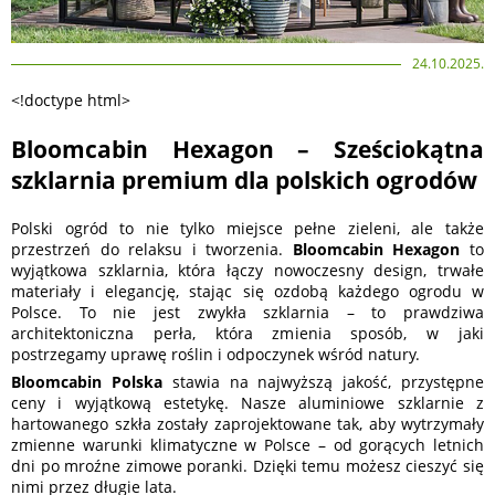
24.10.2025.
<!doctype html>
Bloomcabin Hexagon – Sześciokątna
szklarnia premium dla polskich ogrodów
Polski ogród to nie tylko miejsce pełne zieleni, ale także
przestrzeń do relaksu i tworzenia.
Bloomcabin Hexagon
to
wyjątkowa szklarnia, która łączy nowoczesny design, trwałe
materiały i elegancję, stając się ozdobą każdego ogrodu w
Polsce. To nie jest zwykła szklarnia – to prawdziwa
architektoniczna perła, która zmienia sposób, w jaki
postrzegamy uprawę roślin i odpoczynek wśród natury.
Bloomcabin Polska
stawia na najwyższą jakość, przystępne
ceny i wyjątkową estetykę. Nasze aluminiowe szklarnie z
hartowanego szkła zostały zaprojektowane tak, aby wytrzymały
zmienne warunki klimatyczne w Polsce – od gorących letnich
dni po mroźne zimowe poranki. Dzięki temu możesz cieszyć się
nimi przez długie lata.