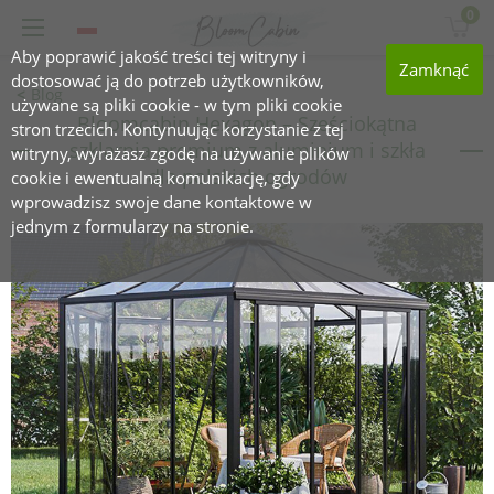
0
Aby poprawić jakość treści tej witryny i
Zamknąć
dostosować ją do potrzeb użytkowników,
Blog
używane są pliki cookie - w tym pliki cookie
Bloomcabin Hexagon – Sześciokątna
stron trzecich. Kontynuując korzystanie z tej
szklarnia premium z aluminium i szkła
witryny, wyrażasz zgodę na używanie plików
dla polskich ogrodów
cookie i ewentualną komunikację, gdy
wprowadzisz swoje dane kontaktowe w
jednym z formularzy na stronie.