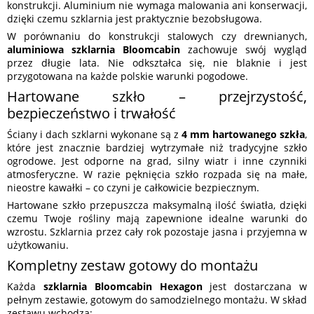
konstrukcji. Aluminium nie wymaga malowania ani konserwacji,
dzięki czemu szklarnia jest praktycznie bezobsługowa.
W porównaniu do konstrukcji stalowych czy drewnianych,
aluminiowa szklarnia Bloomcabin
zachowuje swój wygląd
przez długie lata. Nie odkształca się, nie blaknie i jest
przygotowana na każde polskie warunki pogodowe.
Hartowane szkło – przejrzystość,
bezpieczeństwo i trwałość
Ściany i dach szklarni wykonane są z
4 mm hartowanego szkła
,
które jest znacznie bardziej wytrzymałe niż tradycyjne szkło
ogrodowe. Jest odporne na grad, silny wiatr i inne czynniki
atmosferyczne. W razie pęknięcia szkło rozpada się na małe,
nieostre kawałki – co czyni je całkowicie bezpiecznym.
Hartowane szkło przepuszcza maksymalną ilość światła, dzięki
czemu Twoje rośliny mają zapewnione idealne warunki do
wzrostu. Szklarnia przez cały rok pozostaje jasna i przyjemna w
użytkowaniu.
Kompletny zestaw gotowy do montażu
Każda
szklarnia Bloomcabin Hexagon
jest dostarczana w
pełnym zestawie, gotowym do samodzielnego montażu. W skład
zestawu wchodzą: