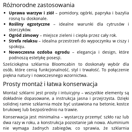
Różnorodne zastosowania
Uprawa warzyw i ziół
– pomidory, ogórki, papryka i bazylia
rosną tu doskonale.
Rośliny egzotyczne
– idealne warunki dla cytrusów i
storczyków.
Ogród zimowy
– miejsce zieleni i ciepła przez cały rok.
Strefa relaksu
– idealna przestrzeń do wypoczynku w ciszy i
spokoju.
Nowoczesna ozdoba ogrodu
– elegancja i design, które
podnoszą estetykę posesji.
Sześciokątna szklarnia Bloomcabin to doskonały wybór dla
osób, które cenią funkcjonalność, styl i trwałość. To połączenie
piękna natury i nowoczesnego wzornictwa.
Prosty montaż i łatwa konserwacja
Montaż szklarni jest prosty i intuicyjny – wszystkie elementy są
dokładnie dopasowane, a instrukcja jasna i przejrzysta. Dzięki
solidnej ramie szklarnia może być ustawiona na betonie, kostce
brukowej lub bezpośrednio na trawie.
Konserwacja jest minimalna – wystarczy przemyć szkło raz lub
dwa razy w roku, a konstrukcja pozostanie jak nowa. Aluminium
nie wymaga żadnych zabiegów, co sprawia, że szklarnia