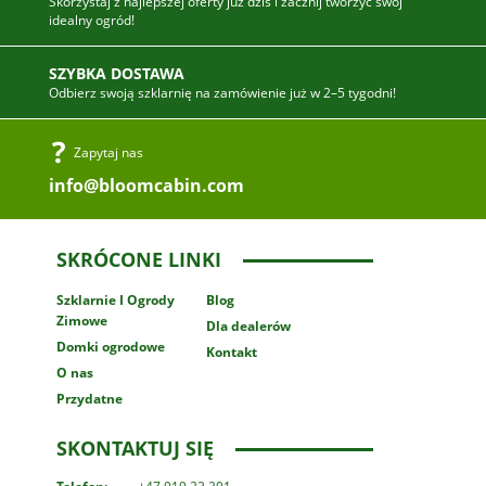
Skorzystaj z najlepszej oferty już dziś i zacznij tworzyć swój
idealny ogród!
SZYBKA DOSTAWA
Odbierz swoją szklarnię na zamówienie już w 2–5 tygodni!
Zapytaj nas
info@bloomcabin.com
SKRÓCONE LINKI
Szklarnie
I Ogrody
Blog
Zimowe
Dla dealerów
Domki ogrodowe
Kontakt
O nas
Przydatne
SKONTAKTUJ SIĘ