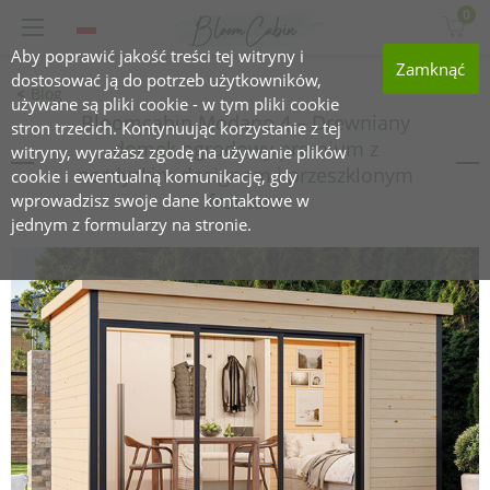
0
Aby poprawić jakość treści tej witryny i
Zamknąć
dostosować ją do potrzeb użytkowników,
Blog
używane są pliki cookie - w tym pliki cookie
Bloomcabin Modano 4 – Drewniany
stron trzecich. Kontynuując korzystanie z tej
domek ogrodowy premium z
witryny, wyrażasz zgodę na używanie plików
nordyckim designem i przeszklonym
cookie i ewentualną komunikację, gdy
frontem
wprowadzisz swoje dane kontaktowe w
jednym z formularzy na stronie.