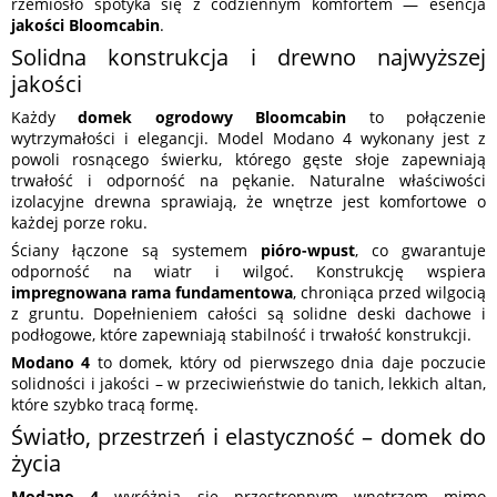
rzemiosło spotyka się z codziennym komfortem — esencja
jakości Bloomcabin
.
Solidna konstrukcja i drewno najwyższej
jakości
Każdy
domek ogrodowy Bloomcabin
to połączenie
wytrzymałości i elegancji. Model Modano 4 wykonany jest z
powoli rosnącego świerku, którego gęste słoje zapewniają
trwałość i odporność na pękanie. Naturalne właściwości
izolacyjne drewna sprawiają, że wnętrze jest komfortowe o
każdej porze roku.
Ściany łączone są systemem
pióro-wpust
, co gwarantuje
odporność na wiatr i wilgoć. Konstrukcję wspiera
impregnowana rama fundamentowa
, chroniąca przed wilgocią
z gruntu. Dopełnieniem całości są solidne deski dachowe i
podłogowe, które zapewniają stabilność i trwałość konstrukcji.
Modano 4
to domek, który od pierwszego dnia daje poczucie
solidności i jakości – w przeciwieństwie do tanich, lekkich altan,
które szybko tracą formę.
Światło, przestrzeń i elastyczność – domek do
życia
Modano 4
wyróżnia się przestronnym wnętrzem mimo