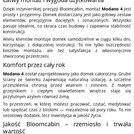
Dzięki inżynierskiej precyzji Bloomcabin, montaż
Modano 4
jest
prosty i przyjemny. Domek dostarczany jest jako gotowy zestaw
elementów, precyzyjnie dociętych i oznaczonych. Wszystko
pasuje idealnie, co skraca czas budowy i zapewnia stabilność
konstrukcji.
Wielu klientów montuje domek samodzielnie w ciągu kilku dni,
korzystając z dołączonej instrukcji. To nie tylko oszczędność
kosztów montażu, ale też satysfakcja z własnoręcznie
stworzonej przestrzeni.
Komfort przez cały rok
Modano 4
został zaprojektowany jako domek całoroczny. Grube
ściany ze świerku zapewniają naturalną izolację, a szczelne
przeszklenia chronią przed wiatrem i zimnem. Z małym
grzejnikiem i ciepłym oświetleniem wnętrze staje się
przytulnym azylem również zimą.
To przestrzeń, w której możesz pracować, czytać, medytować
lub spędzać czas z bliskimi — niezależnie od pory roku. To nie
sezonowy dodatek, lecz inwestycja w jakość życia.
Jakość Bloomcabin – rzemiosło i trwała
wartość