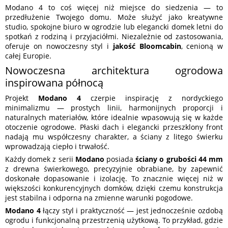
Modano 4 to coś więcej niż miejsce do siedzenia — to
przedłużenie Twojego domu. Może służyć jako kreatywne
studio, spokojne biuro w ogrodzie lub elegancki domek letni do
spotkań z rodziną i przyjaciółmi. Niezależnie od zastosowania,
oferuje on nowoczesny styl i
jakość Bloomcabin
, cenioną w
całej Europie.
Nowoczesna architektura ogrodowa
inspirowana północą
Projekt
Modano 4
czerpie inspirację z nordyckiego
minimalizmu — prostych linii, harmonijnych proporcji i
naturalnych materiałów, które idealnie wpasowują się w każde
otoczenie ogrodowe. Płaski dach i elegancki przeszklony front
nadają mu współczesny charakter, a ściany z litego świerku
wprowadzają ciepło i trwałość.
Każdy domek z serii
Modano
posiada
ściany o grubości 44 mm
z drewna świerkowego, precyzyjnie obrabiane, by zapewnić
doskonałe dopasowanie i izolację. To znacznie więcej niż w
większości konkurencyjnych domków, dzięki czemu konstrukcja
jest stabilna i odporna na zmienne warunki pogodowe.
Modano 4
łączy styl i praktyczność — jest jednocześnie ozdobą
ogrodu i funkcjonalną przestrzenią użytkową. To przykład, gdzie