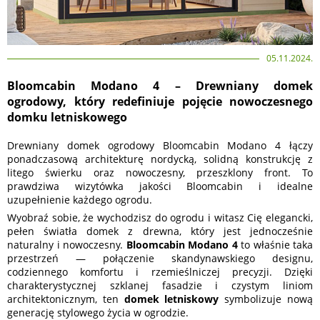
05.11.2024.
Bloomcabin Modano 4 – Drewniany domek
ogrodowy, który redefiniuje pojęcie nowoczesnego
domku letniskowego
Drewniany domek ogrodowy Bloomcabin Modano 4 łączy
ponadczasową architekturę nordycką, solidną konstrukcję z
litego świerku oraz nowoczesny, przeszklony front. To
prawdziwa wizytówka jakości Bloomcabin i idealne
uzupełnienie każdego ogrodu.
Wyobraź sobie, że wychodzisz do ogrodu i witasz Cię elegancki,
pełen światła domek z drewna, który jest jednocześnie
naturalny i nowoczesny.
Bloomcabin Modano 4
to właśnie taka
przestrzeń — połączenie skandynawskiego designu,
codziennego komfortu i rzemieślniczej precyzji. Dzięki
charakterystycznej szklanej fasadzie i czystym liniom
architektonicznym, ten
domek letniskowy
symbolizuje nową
generację stylowego życia w ogrodzie.