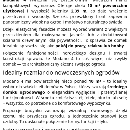
kompaktowych wymiarów. Oferuje około
10 m² powierzchni
użytkowej
i wysokość kalenicy
2,39 m
, co daje wrażenie
przestrzeni i swobody. Szeroki, przeszklony front zapewnia
panoramiczny widok na ogród i mnóstwo naturalnego światła.
Dzięki elastycznej fasadzie możesz wybrać wariant z większym
przeszkleniem dla maksymalnej jasności lub z dodatkowymi
ścianami drewnianymi dla prywatności. To sprawia, że domek
idealnie sprawdza się jako
pokój do pracy, relaksu lub hobby
.
Połączenie funkcjonalności, nordyckiego designu i trwałej
konstrukcji sprawia, że Modano 4 to coś więcej niż zwykły
domek — to architektoniczny akcent Twojego ogrodu.
Idealny rozmiar do nowoczesnych ogrodów
Modano 4 ma powierzchnię nieco ponad
10 m²
– to idealny
wybór dla właścicieli domów w Polsce, którzy szukają
średniego
domku ogrodowego
o eleganckim wyglądzie i przemyślanej
funkcjonalności. W środku zmieścisz stół, fotele, biurko lub sofę
– wszystko, co potrzebne do komfortowego wypoczynku.
Proporcje budynku zachowują wizualną równowagę, dzięki
czemu nie przytłacza ogrodu, a jednocześnie stanowi jego
ozdobę. To doskonałe połączenie formy, funkcji i stylu.
Łatwy montaż i wygoda użytkowania