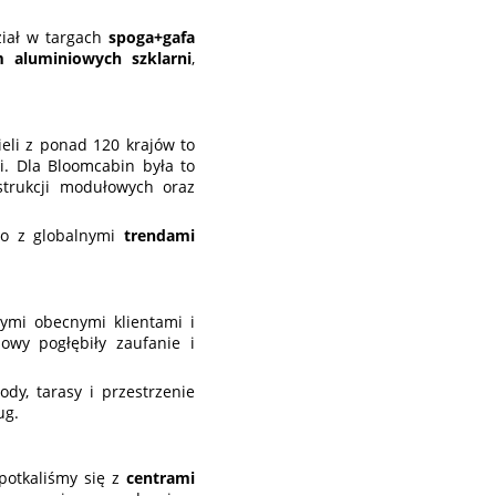
ział w targach
spoga+gafa
 aluminiowych szklarni
,
ieli z ponad 120 krajów to
i. Dla Bloomcabin była to
strukcji modułowych oraz
ąco z globalnymi
trendami
ymi obecnymi klientami i
owy pogłębiły zaufanie i
ody, tarasy i przestrzenie
ug.
Spotkaliśmy się z
centrami