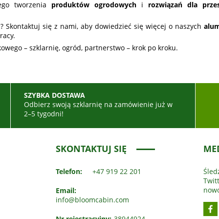
ego tworzenia
produktów ogrodowych
i
rozwiązań dla prze
? Skontaktuj się z nami, aby dowiedzieć się więcej o naszych
alum
racy.
wego – szklarnię, ogród, partnerstwo – krok po kroku.
SZYBKA DOSTAWA
ć
Odbierz swoją szklarnię na zamówienie już w
2–5 tygodni!
SKONTAKTUJ SIĘ
ME
Telefon:
+47 919 22 201
Śled
Twit
nowo
Email:
info@bloomcabin.com
Nr rejestracyjny:
38944924