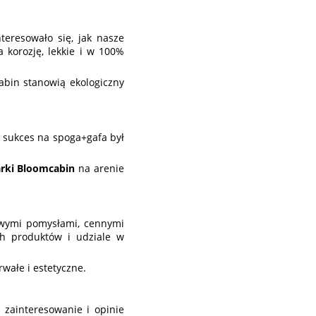
eresowało się, jak nasze
 korozję, lekkie i w 100%
abin stanowią ekologiczny
 sukces na spoga+gafa był
rki Bloomcabin
na arenie
owymi pomysłami, cennymi
ch produktów i udziale w
rwałe i estetyczne.
 zainteresowanie i opinie