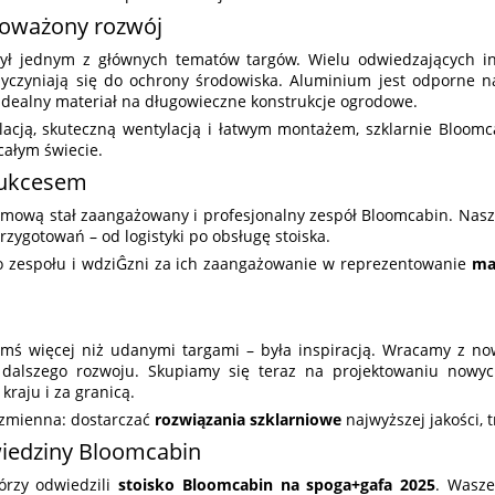
noważony rozwój
ł jednym z głównych tematów targów. Wielu odwiedzających int
yczyniają się do ochrony środowiska. Aluminium jest odporne na
 idealny materiał na długowieczne konstrukcje ogrodowe.
lacją, skuteczną wentylacją i łatwym montażem, szklarnie Bloomc
całym świecie.
 sukcesem
ozmową stał zaangażowany i profesjonalny zespół Bloomcabin. Nasz
zygotowań – od logistyki po obsługę stoiska.
o zespołu i wdziĜzni za ich zaangażowanie w reprezentowanie
ma
ymś więcej niż udanymi targami – była inspiracją. Wracamy z n
 dalszego rozwoju. Skupiamy się teraz na projektowaniu nowy
kraju i za granicą.
ezmienna: dostarczać
rozwiązania szklarniowe
najwyższej jakości, t
iedziny Bloomcabin
órzy odwiedzili
stoisko Bloomcabin na spoga+gafa 2025
. Wasze