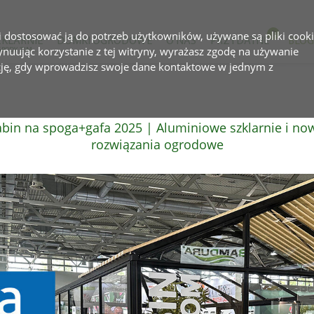
 i dostosować ją do potrzeb użytkowników, używane są pliki cooki
ZKLARNIE
DOMKI OGRODOWE
O NAS
PRZYDATNE
BLOG
tynuując korzystanie z tej witryny, wyrażasz zgodę na używanie
I OGRODY ZIMOWE
cję, gdy wprowadzisz swoje dane kontaktowe w jednym z
bin na spoga+gafa 2025 | Aluminiowe szklarnie i no
rozwiązania ogrodowe