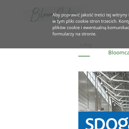
Aby poprawić jakość treści tej witryny
S
w tym pliki cookie stron trzecich. Kon
plików cookie i ewentualną komunika
formularzy na stronie.
Blog
Bloomca