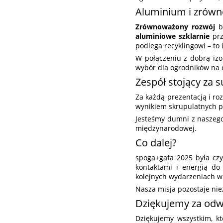
Aluminium i zrów
Zrównoważony rozwój
by
aluminiowe szklarnie
prz
podlega recyklingowi – to
W połączeniu z dobrą izo
wybór dla ogrodników na 
Zespół stojący za
Za każdą prezentacją i r
wynikiem skrupulatnych pr
Jesteśmy dumni z naszeg
międzynarodowej.
Co dalej?
spoga+gafa 2025 była cz
kontaktami i energią do
kolejnych wydarzeniach w 
Nasza misja pozostaje ni
Dziękujemy za odw
Dziękujemy wszystkim, kt