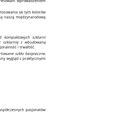
nteresowani wprowadzeniem
stosowania (w tym kolorów
ają naszą międzynarodową
od
kompaktowych szklarni
z
szklarnię z wbudowaną
onalność i trwałość.
rtowane szkło bezpieczne
,
ny wygląd z praktycznymi
współczesnych pasjonatów