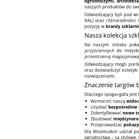
ogrodniczymi, architekt
naszych produktów do sw
Odwiedzający byli pod wr
RAL) oraz różnorodności
pozycję w
branży szklarn
Nasza kolekcja szkl
Na naszym stoisku poka
przyściennych
do miejsk
przestrzenią magazynową
Odwiedzający mogli porów
oraz doświadczyć estetyki
rozwiązaniami.
Znaczenie targów 
Dlaczego spoga+gafa jest
Wzmocnić naszą
widoc
Uzyskać
bezpośrednie 
Zidentyfikować
nowe t
Zbudować
międzynaro
Przeprowadzać
pokazy
Dla Bloomcabin udział po
ogrodnictwa – są stylowe, 