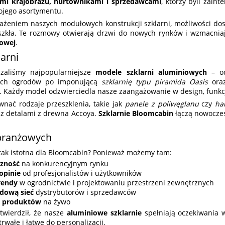
ami krajobrazu, hurtownikami i sprzedawcami
, którzy byli zai
ojego asortymentu.
ażeniem naszych modułowych konstrukcji szklarni, możliwości do
 szkła. Te rozmowy otwierają drzwi do nowych rynków i wzmacni
iowej
.
arni
zaliśmy najpopularniejsze
modele szklarni aluminiowych
– 
ich ogrodów po imponującą
szklarnię typu piramida Oasis
ora
. Każdy model odzwierciedla nasze zaangażowanie w design, funkcj
nać rodzaje przeszklenia, takie jak
panele z poliwęglanu
czy
ha
 z detalami z drewna Accoya.
Szklarnie Bloomcabin
łączą nowoczes
branżowych
 tak istotna dla Bloomcabin? Ponieważ możemy tam:
zność
na konkurencyjnym rynku
opinie
od profesjonalistów i użytkowników
rendy
w ogrodnictwie i projektowaniu przestrzeni zewnętrznych
dową sieć
dystrybutorów i sprzedawców
 produktów
na żywo
twierdził, że nasze
aluminiowe szklarnie
spełniają oczekiwania 
trwałe i łatwe do personalizacji.