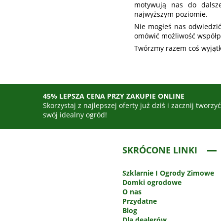
motywują nas do dalsz
najwyższym poziomie.
Nie mogłeś nas odwiedzić
omówić możliwość współp
Twórzmy razem coś wyjątko
45% LEPSZA CENA PRZY ZAKUPIE ONLINE
Skorzystaj z najlepszej oferty już dziś i zacznij tworzy
swój idealny ogród!
SKRÓCONE LINKI
Szklarnie
I Ogrody Zimowe
Domki ogrodowe
O nas
Przydatne
Blog
Dla dealerów