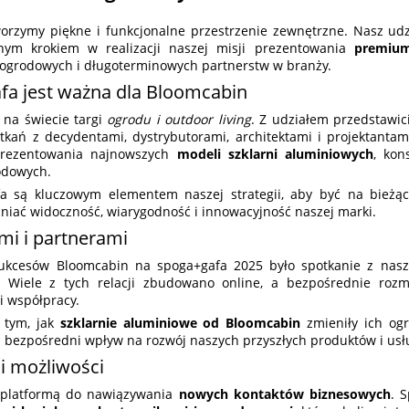
orzymy piękne i funkcjonalne przestrzenie zewnętrzne. Nasz ud
ym krokiem w realizacji naszej misji prezentowania
premium
ogrodowych i długoterminowych partnerstw w branży.
fa jest ważna dla Bloomcabin
 na świecie targi
ogrodu i outdoor living
. Z udziałem przedstawic
tkań z decydentami, dystrybutorami, architektami i projektantam
prezentowania najnowszych
modeli szklarni aluminiowych
, kon
odowych.
afa są kluczowym elementem naszej strategii, aby być na bież
iać widoczność, wiarygodność i innowacyjność naszej marki.
ami i partnerami
ukcesów Bloomcabin na spoga+gafa 2025 było spotkanie z nasz
 Wiele z tych relacji zbudowano online, a bezpośrednie rozm
i współpracy.
ę tym, jak
szklarnie aluminiowe od Bloomcabin
zmieniły ich ogr
ą bezpośredni wpływ na rozwój naszych przyszłych produktów i usł
i możliwości
 platformą do nawiązywania
nowych kontaktów biznesowych
. 