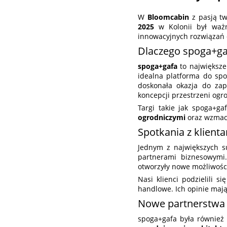
W
Bloomcabin
z pasją tw
2025
w Kolonii był ważn
innowacyjnych rozwiązań 
Dlaczego spoga+ga
spoga+gafa
to największe
idealna platforma do spo
doskonała okazja do za
koncepcji przestrzeni ogr
Targi takie jak spoga+g
ogrodniczymi
oraz wzmacn
Spotkania z klient
Jednym z największych s
partnerami biznesowymi.
otworzyły nowe możliwośc
Nasi klienci podzielili si
handlowe. Ich opinie maj
Nowe partnerstwa 
spoga+gafa była również