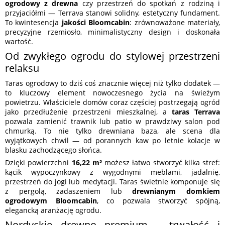
ogrodowy z drewna
czy przestrzeń do spotkań z rodziną i
przyjaciółmi — Terrava stanowi solidny, estetyczny fundament.
To kwintesencja
jakości Bloomcabin
: zrównoważone materiały,
precyzyjne rzemiosło, minimalistyczny design i doskonała
wartość.
Od zwykłego ogrodu do stylowej przestrzeni
relaksu
Taras ogrodowy to dziś coś znacznie więcej niż tylko dodatek —
to kluczowy element nowoczesnego życia na świeżym
powietrzu. Właściciele domów coraz częściej postrzegają ogród
jako przedłużenie przestrzeni mieszkalnej, a
taras Terrava
pozwala zamienić trawnik lub patio w prawdziwy salon pod
chmurką. To nie tylko drewniana baza, ale scena dla
wyjątkowych chwil — od porannych kaw po letnie kolacje w
blasku zachodzącego słońca.
Dzięki powierzchni
16,22 m²
możesz łatwo stworzyć kilka stref:
kącik wypoczynkowy z wygodnymi meblami, jadalnię,
przestrzeń do jogi lub medytacji. Taras świetnie komponuje się
z pergolą, zadaszeniem lub
drewnianym domkiem
ogrodowym Bloomcabin
, co pozwala stworzyć spójną,
elegancką aranżację ogrodu.
Nordyckie drewno premium – trwałość i