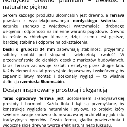
naturalne piękno
Sercem każdego produktu Bloomcabin jest drewno, a
Terrava
powstała z wyselekcjonowanego
nordyckiego świerku
—
gatunku znanego z wyjątkowej wytrzymałości, drobnego
usłojenia i odporności na zmienne warunki pogodowe. Drewno
to rośnie w chłodnym klimacie, dzięki czemu jest gęstsze,
bardziej stabilne i odporne na odkształcenia.
Deski o grubości 34 mm
zapewniają stabilność, przyjemny,
solidny kontakt pod stopami i wieloletnią trwałość. W
przeciwieństwie do cienkich desek z marketów budowlanych,
taras Terrava zachowuje kształt i estetykę przez długie lata.
Każdy element został precyzyjnie dopasowany i wykończony, by
zapewnić łatwy montaż i doskonały wygląd — to właśnie
definicja
rzemiosła Bloomcabin
.
Design inspirowany prostotą i elegancją
Taras ogrodowy Terrava
jest uosobieniem skandynawskiej
prostoty i harmonii. Każda linia i kąt są przemyślane, by
konstrukcja wyglądała naturalnie i stylowo. To projekt, który
świetnie pasuje zarówno do nowoczesnej architektury, jak i do
tradycyjnych ogrodów. Czysta forma, gładka powierzchnia i
widoczne słoje drewna tworzą efekt naturalnego luksusu.