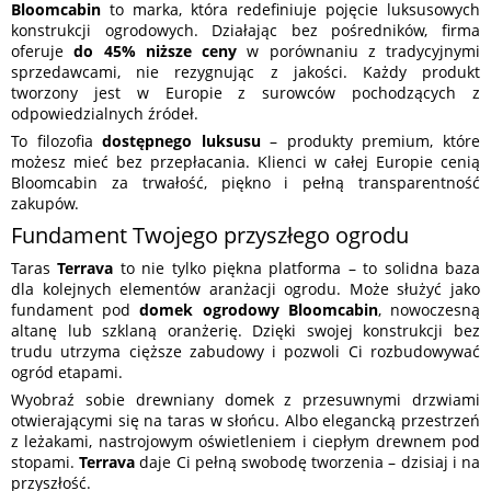
Bloomcabin
to marka, która redefiniuje pojęcie luksusowych
konstrukcji ogrodowych. Działając bez pośredników, firma
oferuje
do 45% niższe ceny
w porównaniu z tradycyjnymi
sprzedawcami, nie rezygnując z jakości. Każdy produkt
tworzony jest w Europie z surowców pochodzących z
odpowiedzialnych źródeł.
To filozofia
dostępnego luksusu
– produkty premium, które
możesz mieć bez przepłacania. Klienci w całej Europie cenią
Bloomcabin za trwałość, piękno i pełną transparentność
zakupów.
Fundament Twojego przyszłego ogrodu
Taras
Terrava
to nie tylko piękna platforma – to solidna baza
dla kolejnych elementów aranżacji ogrodu. Może służyć jako
fundament pod
domek ogrodowy Bloomcabin
, nowoczesną
altanę lub szklaną oranżerię. Dzięki swojej konstrukcji bez
trudu utrzyma cięższe zabudowy i pozwoli Ci rozbudowywać
ogród etapami.
Wyobraź sobie drewniany domek z przesuwnymi drzwiami
otwierającymi się na taras w słońcu. Albo elegancką przestrzeń
z leżakami, nastrojowym oświetleniem i ciepłym drewnem pod
stopami.
Terrava
daje Ci pełną swobodę tworzenia – dzisiaj i na
przyszłość.