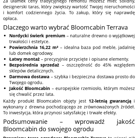
Za ułamek ceny tradycyjnego remontu możesz mieć solidny,
designerski taras, który zwiększy wartość Twojej nieruchomości
i komfort codziennego życia. To zakup, który się naprawdę
opłaca.
Dlaczego warto wybrać Bloomcabin Terrava
Nordycki świerk premium
– naturalne drewno o wyjątkowej
trwałości i estetyce.
Powierzchnia 16,22 m²
– idealna baza pod meble, jadalnię
lub domek ogrodowy.
Łatwy montaż
– precyzyjnie przycięte i opisane elementy.
Bezpośrednia sprzedaż
– oszczędność do 45% względem
sklepów detalicznych.
Darmowa dostawa
– szybka i bezpieczna dostawa prosto do
Twojego ogrodu.
Jakość Bloomcabin
– europejskie rzemiosło, którym możesz
się chwalić przez lata.
Każdy produkt Bloomcabin objęty jest
12-letnią gwarancją
i
wykonany z drewna pochodzącego ze zrównoważonych źródeł.
To inwestycja, która przynosi satysfakcję i trwałe efekty.
Podsumowanie – wprowadź jakość
Bloomcabin do swojego ogrodu