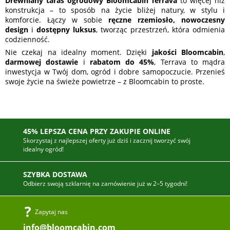
Drewniany taras ogrodowy Bloomcabin Terrava
to więcej niż
konstrukcja – to sposób na życie bliżej natury, w stylu i
komforcie. Łączy w sobie
ręczne rzemiosło, nowoczesny
design
i
dostępny luksus
, tworząc przestrzeń, która odmienia
codzienność.
Nie czekaj na idealny moment. Dzięki
jakości Bloomcabin
,
darmowej dostawie
i
rabatom do 45%
, Terrava to mądra
inwestycja w Twój dom, ogród i dobre samopoczucie. Przenieś
swoje życie na świeże powietrze – z Bloomcabin to proste.
45% LEPSZA CENA PRZY ZAKUPIE ONLINE
Skorzystaj z najlepszej oferty już dziś i zacznij tworzyć swój
idealny ogród!
SZYBKA DOSTAWA
Odbierz swoją szklarnię na zamówienie już w 2–5 tygodni!
Zapytaj nas
info@bloomcabin.com