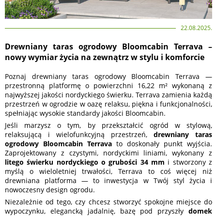
22.08.2025.
Drewniany taras ogrodowy Bloomcabin Terrava –
nowy wymiar życia na zewnątrz w stylu i komforcie
Poznaj drewniany taras ogrodowy Bloomcabin Terrava —
przestronną platformę o powierzchni 16,22 m² wykonaną z
najwyższej jakości nordyckiego świerku. Terrava zamienia każdą
przestrzeń w ogrodzie w oazę relaksu, piękna i funkcjonalności,
spełniając wysokie standardy jakości Bloomcabin.
Jeśli marzysz o tym, by przekształcić ogród w stylową,
relaksującą i wielofunkcyjną przestrzeń,
drewniany taras
ogrodowy Bloomcabin Terrava
to doskonały punkt wyjścia.
Zaprojektowany z czystymi, nordyckimi liniami, wykonany z
litego świerku nordyckiego o grubości 34 mm
i stworzony z
myślą o wieloletniej trwałości, Terrava to coś więcej niż
drewniana platforma — to inwestycja w Twój styl życia i
nowoczesny design ogrodu.
Niezależnie od tego, czy chcesz stworzyć spokojne miejsce do
wypoczynku, elegancką jadalnię, bazę pod przyszły
domek