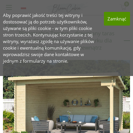
0
Aby poprawić jakość treści tej witryny i
Zamknąć
dostosować ją do potrzeb użytkowników,
Blog
używane są pliki cookie - w tym pliki cookie
Bloomcabin Terrava – drewniany taras
stron trzecich. Kontynuując korzystanie z tej
ogrodowy z nordyckiego świerku dla
witryny, wyrażasz zgodę na używanie plików
stylowego życia na zewnątrz
cookie i ewentualną komunikację, gdy
wprowadzisz swoje dane kontaktowe w
jednym z formularzy na stronie.