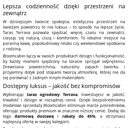
Lepsza codzienność dzięki przestrzeni na
zewnątrz
W dzisiejszym świecie spokojna, estetyczna przestrzeń na
świeżym powietrzu to nie luksus – to sposób na lepsze życie.
Taras Terrava pozwala spędzać więcej czasu na zewnątrz,
ciesząc się naturą, ciszą i komfortem. To idealne miejsce na
poranną kawę, popołudniowy relaks czy weekendowe spotkania
z rodziną.
Bloomcabin łączy w swoich produktach design i funkcjonalność,
by każdy moment spędzony na tarasie sprzyjał odprężeniu.
Drewniana powierzchnia, naturalny zapach świerku i
przyjemny dotyk pod stopami tworzą atmosferę, której nie da
się porównać z żadnym innym materiałem.
Dostępny luksus – jakość bez kompromisów
Wybierając
taras ogrodowy Terrava
, inwestujesz w jakość,
trwałość i design w rozsądnej cenie. Dzięki bezpośredniemu
modelowi sprzedaży Bloomcabin eliminuje marże pośredników,
oferując produkty premium w znacznie niższej cenie. Dodaj do
tego
darmową dostawę
i
rabaty do 45%
, a otrzymasz
najlepszą ofertę w swojej kategorii.