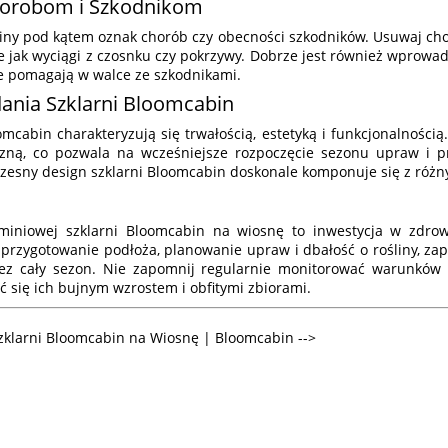
horobom i Szkodnikom
iny pod kątem oznak chorób czy obecności szkodników. Usuwaj chore
kie jak wyciągi z czosnku czy pokrzywy. Dobrze jest również wprowad
re pomagają w walce ze szkodnikami.
adania Szklarni Bloomcabin
mcabin charakteryzują się trwałością, estetyką i funkcjonalnością
iczną, co pozwala na wcześniejsze rozpoczęcie sezonu upraw i p
czesny design szklarni Bloomcabin doskonale komponuje się z różn
miniowej szklarni Bloomcabin na wiosnę to inwestycja w zdrowe
przygotowanie podłoża, planowanie upraw i dbałość o rośliny, zap
zez cały sezon. Nie zapomnij regularnie monitorować warunków 
yć się ich bujnym wzrostem i obfitymi zbiorami.
zklarni Bloomcabin na Wiosnę | Bloomcabin -->