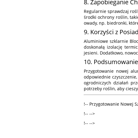
8. Zapobieganie C
Regularnie sprawdzaj rośl
środki ochrony roślin, ta
owady, np. biedronki, któ
9. Korzyści z Posi
Aluminiowe szklarnie Bloo
doskonałą izolację term
jesieni. Dodatkowo, nowo
10. Podsumowanie
Przygotowanie nowej alu
odpowiednie czyszczenie, 
ogrodniczych działań pr
potrzeby roślin, aby ciesz
!-- Przygotowanie Nowej S
!-- -->
!-- -->