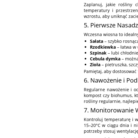
Zaplanuj, jakie rośliny
temperatury i przestrzen
wzrostu, aby uniknąć zaci
5. Pierwsze Nasadz
Wczesna wiosna to idealny 
Sałata
– szybko rosnąc
Rzodkiewka
– łatwa w 
Szpinak
– lubi chłodni
Cebula dymka
– można 
Zioła
– pietruszka, szc
Pamiętaj, aby dostosować
6. Nawożenie i Po
Regularne nawożenie i od
kompost czy biohumus, kt
rośliny regularnie, najlepi
7. Monitorowanie 
Kontroluj temperaturę i w
15–20°C w ciągu dnia i n
potrzeby stosuj wentylacj