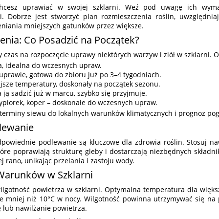
 chcesz uprawiać w swojej szklarni. Weź pod uwagę ich wyma
i. Dobrze jest stworzyć plan rozmieszczenia roślin, uwzględni
eniania mniejszych gatunków przez większe.
enia: Co Posadzić na Początek?
czas na rozpoczęcie uprawy niektórych warzyw i ziół w szklarni. Ot
a, idealna do wczesnych upraw.
uprawie, gotowa do zbioru już po 3–4 tygodniach.
ejsze temperatury, doskonały na początek sezonu.
ją sadzić już w marcu, szybko się przyjmuje.
zypiorek, koper – doskonałe do wczesnych upraw.
 terminy siewu do lokalnych warunków klimatycznych i prognoz pog
dlewanie
powiednie podlewanie są kluczowe dla zdrowia roślin. Stosuj naw
óre poprawiają strukturę gleby i dostarczają niezbędnych składn
ej rano, unikając przelania i zastoju wody.
Warunków w Szklarni
ilgotność powietrza w szklarni. Optymalna temperatura dla więks
ie mniej niż 10°C w nocy. Wilgotność powinna utrzymywać się na
ę lub nawilżanie powietrza.