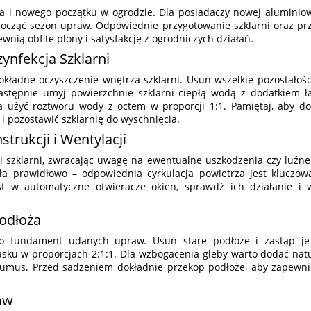
a i nowego początku w ogrodzie. Dla posiadaczy nowej aluminiow
ocząć sezon upraw. Odpowiednie przygotowanie szklarni oraz pr
nią obfite plony i satysfakcję z ogrodniczych działań.
zynfekcja Szklarni
kładne oczyszczenie wnętrza szklarni. Usuń wszelkie pozostałości
Następnie umyj powierzchnie szklarni ciepłą wodą z dodatkiem ł
a użyć roztworu wody z octem w proporcji 1:1. Pamiętaj, aby do
i pozostawić szklarnię do wyschnięcia.
trukcji i Wentylacji
ji szklarni, zwracając uwagę na ewentualne uszkodzenia czy luźne
ła prawidłowo – odpowiednia cyrkulacja powietrza jest kluczowa 
st w automatyczne otwieracze okien, sprawdź ich działanie i 
Podłoża
 to fundament udanych upraw. Usuń stare podłoże i zastąp je
asku w proporcjach 2:1:1. Dla wzbogacenia gleby warto dodać nat
ohumus. Przed sadzeniem dokładnie przekop podłoże, aby zapewni
aw