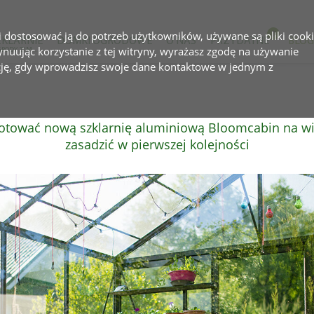
 i dostosować ją do potrzeb użytkowników, używane są pliki cooki
ZKLARNIE
DOMKI OGRODOWE
O NAS
PRZYDATNE
BLOG
tynuując korzystanie z tej witryny, wyrażasz zgodę na używanie
I OGRODY ZIMOWE
cję, gdy wprowadzisz swoje dane kontaktowe w jednym z
gotować nową szklarnię aluminiową Bloomcabin na wi
zasadzić w pierwszej kolejności