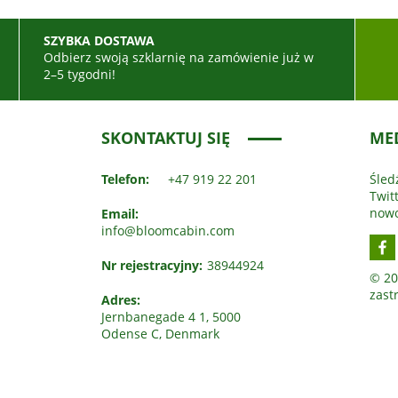
SZYBKA DOSTAWA
ć
Odbierz swoją szklarnię na zamówienie już w
2–5 tygodni!
SKONTAKTUJ SIĘ
ME
Telefon:
+47 919 22 201
Śled
Twit
nowo
Email:
info@bloomcabin.com
Nr rejestracyjny:
38944924
© 20
zast
Adres:
Jernbanegade 4 1, 5000
Odense C, Denmark