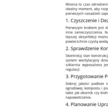
Wiosna to czas odrodzeni
idealny moment, aby rozp
pierwszych nasadzeń zapew
1. Czyszczenie i De
Pierwszym krokiem jest do
inne zanieczyszczenia. 
lepszej dezynfekcji możn
powierzchnie czystą wodą 
2. Sprawdzenie Kons
Skontroluj stan konstrukc
system wentylacyjny dzia
szklarnia wyposażona je
regulacji.
3. Przygotowanie 
Dobrej jakości podłoże
ogrodowej, kompostu i pi
takie jak obornik czy bi
napowietrzenie.
4. Planowanie Upr