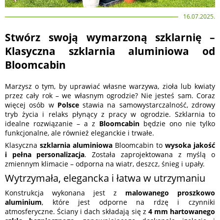
16.07.2025.
Stwórz swoją wymarzoną szklarnię –
Klasyczna szklarnia aluminiowa od
Bloomcabin
Marzysz o tym, by uprawiać własne warzywa, zioła lub kwiaty
przez cały rok – we własnym ogrodzie? Nie jesteś sam. Coraz
więcej osób w
Polsce
stawia na samowystarczalność, zdrowy
tryb życia i relaks płynący z pracy w ogrodzie. Szklarnia to
idealne rozwiązanie – a z
Bloomcabin
będzie ono nie tylko
funkcjonalne, ale również eleganckie i trwałe.
Klasyczna
szklarnia aluminiowa
Bloomcabin to
wysoka jakość
i pełna personalizacja
. Została zaprojektowana z myślą o
zmiennym klimacie – odporna na wiatr, deszcz, śnieg i upały.
Wytrzymała, elegancka i łatwa w utrzymaniu
Konstrukcja wykonana jest z
malowanego proszkowo
aluminium
, które jest odporne na rdzę i czynniki
atmosferyczne. Ściany i dach składają się z
4 mm hartowanego