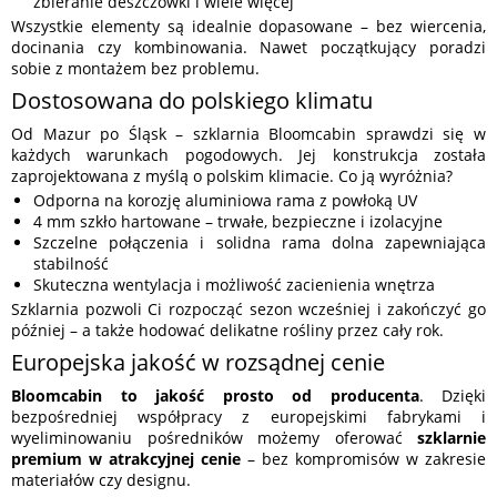
zbieranie deszczówki i wiele więcej
Wszystkie elementy są idealnie dopasowane – bez wiercenia,
docinania czy kombinowania. Nawet początkujący poradzi
sobie z montażem bez problemu.
Dostosowana do polskiego klimatu
Od Mazur po Śląsk – szklarnia Bloomcabin sprawdzi się w
każdych warunkach pogodowych. Jej konstrukcja została
zaprojektowana z myślą o polskim klimacie. Co ją wyróżnia?
Odporna na korozję aluminiowa rama z powłoką UV
4 mm szkło hartowane – trwałe, bezpieczne i izolacyjne
Szczelne połączenia i solidna rama dolna zapewniająca
stabilność
Skuteczna wentylacja i możliwość zacienienia wnętrza
Szklarnia pozwoli Ci rozpocząć sezon wcześniej i zakończyć go
później – a także hodować delikatne rośliny przez cały rok.
Europejska jakość w rozsądnej cenie
Bloomcabin to jakość prosto od producenta
. Dzięki
bezpośredniej współpracy z europejskimi fabrykami i
wyeliminowaniu pośredników możemy oferować
szklarnie
premium w atrakcyjnej cenie
– bez kompromisów w zakresie
materiałów czy designu.