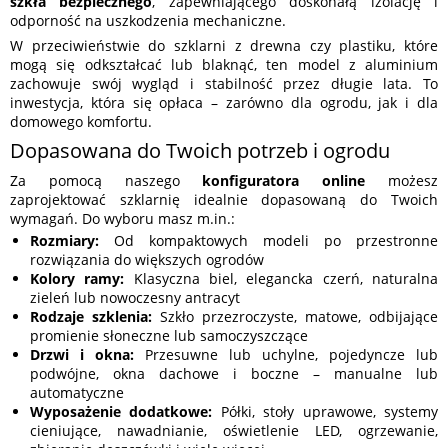
szkła bezpiecznego
, zapewniającego doskonałą izolację i
odporność na uszkodzenia mechaniczne.
W przeciwieństwie do szklarni z drewna czy plastiku, które
mogą się odkształcać lub blaknąć, ten model z aluminium
zachowuje swój wygląd i stabilność przez długie lata. To
inwestycja, która się opłaca – zarówno dla ogrodu, jak i dla
domowego komfortu.
Dopasowana do Twoich potrzeb i ogrodu
Za pomocą naszego
konfiguratora online
możesz
zaprojektować szklarnię idealnie dopasowaną do Twoich
wymagań. Do wyboru masz m.in.:
Rozmiary:
Od kompaktowych modeli po przestronne
rozwiązania do większych ogrodów
Kolory ramy:
Klasyczna biel, elegancka czerń, naturalna
zieleń lub nowoczesny antracyt
Rodzaje szklenia:
Szkło przezroczyste, matowe, odbijające
promienie słoneczne lub samoczyszczące
Drzwi i okna:
Przesuwne lub uchylne, pojedyncze lub
podwójne, okna dachowe i boczne – manualne lub
automatyczne
Wyposażenie dodatkowe:
Półki, stoły uprawowe, systemy
cieniujące, nawadnianie, oświetlenie LED, ogrzewanie,