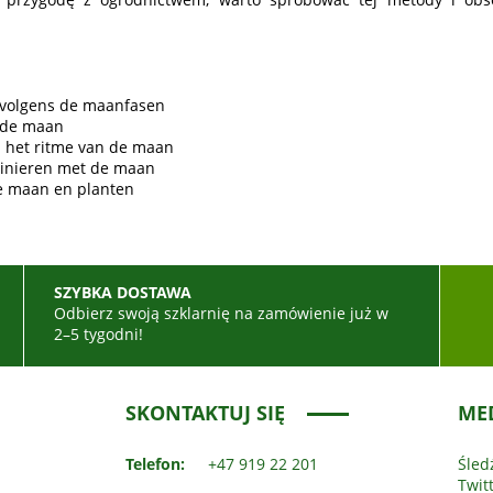
 volgens de maanfasen
t de maan
p het ritme van de maan
tuinieren met de maan
de maan en planten
SZYBKA DOSTAWA
ć
Odbierz swoją szklarnię na zamówienie już w
2–5 tygodni!
SKONTAKTUJ SIĘ
ME
Telefon:
+47 919 22 201
Śled
Twit