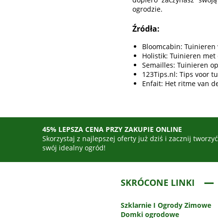
ogrodzie.
Źródła:
Bloomcabin: Tuinieren
Holistik: Tuinieren me
Semailles: Tuinieren o
123Tips.nl: Tips voor 
Enfait: Het ritme van 
45% LEPSZA CENA PRZY ZAKUPIE ONLINE
Skorzystaj z najlepszej oferty już dziś i zacznij tworzy
swój idealny ogród!
SKRÓCONE LINKI
Szklarnie
I Ogrody Zimowe
Domki ogrodowe