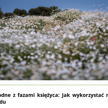
dne z fazami księżyca: Jak wykorzystać 
odu