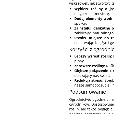
wskazówek, jak stworzyć t
Wybierz rośliny o ja
magiczną atmosferę.
Dodaj elementy wodn
spokoju.
Zainstaluj delikatne o
zakłócając naturalnego 
Stwórz miejsce do re
obserwując księżyc i g
Korzyści z ogrodni
Lepszy wzrost roślin:
D
plony.
Zdrowsze rośliny:
Rośli
Głębsze połączenie z 
otaczający nas świat.
Redukcja stresu:
Spędz
nasze samopoczucie i r
Podsumowanie
Ogrodnictwo zgodne z faz
ogrodników. Dostosowują
roślin, ale także pogłębi
dopiero zaczynasz swoj