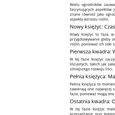
Wielu ogrodników zauwa
fascynujących aspektów j
znane również jako ogrod
aspekty wzrostu roślin.
Nowy księżyc: Czas
Nowy księżyc to faza, w
przygotowywanie gleby or
roślin, ponieważ ich soki 
Pierwsza kwadra: W
W tej fazie księżyc zacz
liściastych, takich jak s
silniejszego rozwoju liści.
Pełnia księżyca: M
Pełnia księżyca to moment
zawierają one najwięcej s
fazie, ponieważ mogą one 
Ostatnia kwadra: 
W tej fazie księżyc mal
przesadzanie oraz kompo