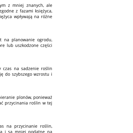
ym z mniej znanych, ale
zgodne z fazami księżyca,
siężyca wpływają na różne
nt na planowanie ogrodu,
ore lub uszkodzone części
y czas na sadzenie roślin
cję do szybszego wzrostu i
zbieranie plonów, ponieważ
ć przycinania roślin w tej
s na przycinanie roślin,
ją i są mniej podatne na