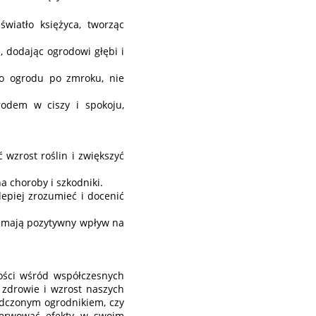
światło księżyca, tworząc
, dodając ogrodowi głębi i
no ogrodu po zmroku, nie
odem w ciszy i spokoju,
wzrost roślin i zwiększyć
 choroby i szkodniki.
epiej zrozumieć i docenić
i mają pozytywny wpływ na
ności wśród współczesnych
zdrowie i wzrost naszych
iadczonym ogrodnikiem, czy
serwować efekty w swoim