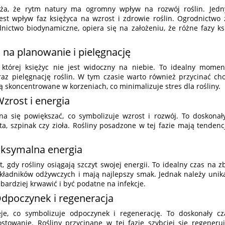
ża, że rytm natury ma ogromny wpływ na rozwój roślin. Jedn
est wpływ faz księżyca na wzrost i zdrowie roślin. Ogrodnictwo 
nictwo biodynamiczne, opiera się na założeniu, że różne fazy k
 na planowanie i pielęgnację
 której księżyc nie jest widoczny na niebie. To idealny mome
az pielęgnację roślin. W tym czasie warto również przycinać ch
są skoncentrowane w korzeniach, co minimalizuje stres dla rośliny.
zrost i energia
yna się powiększać, co symbolizuje wzrost i rozwój. To doskonał
ałata, szpinak czy zioła. Rośliny posadzone w tej fazie mają tenden
aksymalna energia
, gdy rośliny osiągają szczyt swojej energii. To idealny czas na 
kładników odżywczych i mają najlepszy smak. Jednak należy unika
bardziej krwawić i być podatne na infekcje.
Odpoczynek i regeneracja
eje, co symbolizuje odpoczynek i regenerację. To doskonały cza
stowanie. Rośliny przycinane w tej fazie szybciej się regeneru