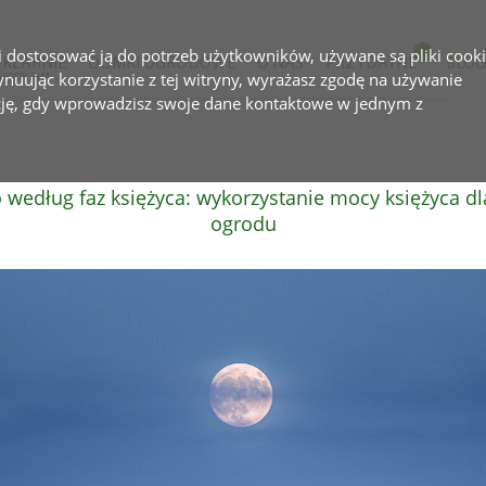
 i dostosować ją do potrzeb użytkowników, używane są pliki cooki
ZKLARNIE
DOMKI OGRODOWE
O NAS
PRZYDATNE
BLOG
tynuując korzystanie z tej witryny, wyrażasz zgodę na używanie
I OGRODY ZIMOWE
cję, gdy wprowadzisz swoje dane kontaktowe w jednym z
według faz księżyca: wykorzystanie mocy księżyca d
ogrodu