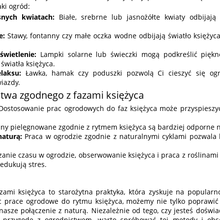
aki ogród:
snych kwiatach:
Białe, srebrne lub jasnożółte kwiaty odbijają 
e:
Stawy, fontanny czy małe oczka wodne odbijają światło księżyca
świetlenie:
Lampki solarne lub świeczki mogą podkreślić pięk
światła księżyca.
laksu:
Ławka, hamak czy poduszki pozwolą Ci cieszyć się ogr
wiazdy.
ctwa zgodnego z fazami księżyca
ostosowanie prac ogrodowych do faz księżyca może przyspieszyć 
ny pielęgnowane zgodnie z rytmem księżyca są bardziej odporne na
naturą:
Praca w ogrodzie zgodnie z naturalnymi cyklami pozwala l
anie czasu w ogrodzie, obserwowanie księżyca i praca z roślinam
edukują stres.
ami księżyca to starożytna praktyka, która zyskuje na popular
c prace ogrodowe do rytmu księżyca, możemy nie tylko poprawić 
ć nasze połączenie z naturą. Niezależnie od tego, czy jesteś dośw
ą przygodę z ogrodnictwem, warto spróbować tej metody i ob