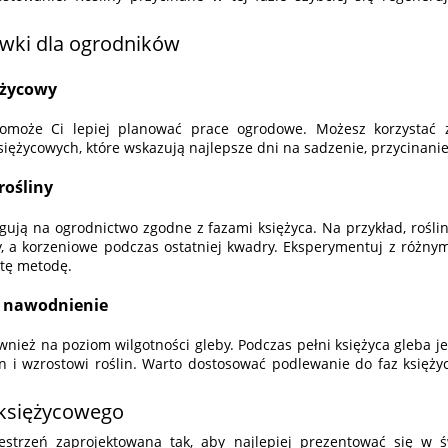
wki dla ogrodników
ężycowy
pomoże Ci lepiej planować prace ogrodowe. Możesz korzystać z
siężycowych, które wskazują najlepsze dni na sadzenie, przycinanie
rośliny
agują na ogrodnictwo zgodne z fazami księżyca. Na przykład, rośliny
, a korzeniowe podczas ostatniej kwadry. Eksperymentuj z różnymi
 tę metodę.
e nawodnienie
wnież na poziom wilgotności gleby. Podczas pełni księżyca gleba jes
on i wzrostowi roślin. Warto dostosować podlewanie do faz księży
księżycowego
strzeń zaprojektowana tak, aby najlepiej prezentować się w św