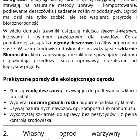
stawiają na naturalne metody uprawy – kompostowanie,
podlewanie deszczówką i sadzenie roślin miododajnych. Ogród
ma dziś nie tylko zdobić, ale też wspierać przyrodę i
bioróżnorodność.
W wielu domach trawniki ustępują miejsca
łąkom kwietnym
,
krzewom i bylinom przyjaznym dla owadów. Coraz
popularniejsze są także
ogrody deszczowe
i rośliny odporne na
suszę. W takim środowisku doskonale sprawdzają się
szklarnie
Bloomcabin
, które zapewniają mikroklimat sprzyjający roślinom
i pozwalają przedłużyć sezon uprawowy, niezależnie od
kaprysów pogody.
Praktyczne porady dla ekologicznego ogrodu
Zbieraj
wodę deszczową
i używaj jej do podlewania szklarni
lub rabat.
Wybieraj
rodzime gatunki roślin
odporne na lokalny klimat.
Używaj naturalnych nawozów, np. kompostu lub biohumusu.
Wykorzystaj szklarnię do uprawy bez pestycydów i z pełną
kontrolą środowiska.
2. Własny ogród warzywny i