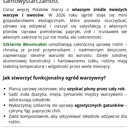
samowystarczalność
Coraz więcej Polaków marzy o
własnym źródle świeżych
warzyw i owoców
. W 2026 roku ogród staje się mini
gospodarstwem ekologicznym, które pozwala oszczędzać,
zdrowo się odżywiać i cieszyć się satysfakcją z własnych
plonów. Uprawa pomidorów, papryki, ziół i truskawek we
własnym zakresie to już nie moda, ale codzienność.
Szklarnie Bloomcabin
umożliwiają całoroczną uprawę roślin –
chronią je przed przymrozkami i nadmiernym deszczem,
zapewniając idealne warunki do wzrostu. Dzięki solidnej
aluminiowej konstrukcji i hartowanemu szkłu, rośliny mają
stabilną temperaturę i wilgotność przez wiele miesięcy.
Jak stworzyć funkcjonalny ogród warzywny?
Planuj uprawy sezonowe, aby
uzyskać plony przez cały rok
.
Sadź zioła (bazylia, mięta, tymianek) między warzywami –
odstraszają szkodniki.
Wykorzystaj szklarnię do uprawy
egzotycznych gatunków
–
cytryny, figi, papryczki chili.
Załóż kompostownik, aby odzyskiwać składniki odżywcze dla
roślin.