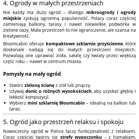
4. Ogrody w małych przestrzeniach
Nie każdy ma duży ogród – dlatego
mikroogrody i ogrody
miejskie
zyskują ogromną popularność. Polacy coraz częściej
zamieniają balkony, tarasy i nawet niewielkie podwórka w
zielone oazy. Mała przestrzeń to nie ograniczenie, ale szansa na
kreatywność.
Bloomcabin oferuje
kompaktowe szklarnie przyścienne
, które
doskonale nadają się do małych przestrzeni miejskich.
Pozwalają one uprawiać zioła, sałatę czy kwiaty przez większą
część roku – nawet w centrum miasta.
Pomysły na mały ogród
Stwórz
zieloną ścianę
z ziół lub pnączy.
Używaj
donic o różnych wysokościach
, aby uzyskać głębię i
lekkość kompozycji.
Wybierz
mini szklarnię Bloomcabin
– idealną na balkon lub
taras.
5. Ogród jako przestrzeń relaksu i spokoju
Nowoczesny ogród w Polsce łączy funkcjonalność z relaksem.
Coraz częściej tworzy się
strefy wypoczynku
– z hamakiem,