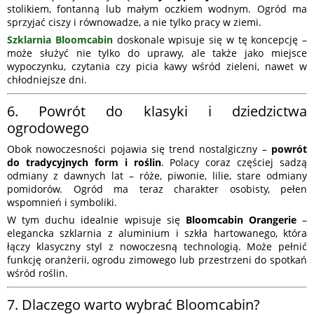
stolikiem, fontanną lub małym oczkiem wodnym. Ogród ma
sprzyjać ciszy i równowadze, a nie tylko pracy w ziemi.
Szklarnia Bloomcabin
doskonale wpisuje się w tę koncepcję –
może służyć nie tylko do uprawy, ale także jako miejsce
wypoczynku, czytania czy picia kawy wśród zieleni, nawet w
chłodniejsze dni.
6. Powrót do klasyki i dziedzictwa
ogrodowego
Obok nowoczesności pojawia się trend nostalgiczny –
powrót
do tradycyjnych form i roślin
. Polacy coraz częściej sadzą
odmiany z dawnych lat – róże, piwonie, lilie, stare odmiany
pomidorów. Ogród ma teraz charakter osobisty, pełen
wspomnień i symboliki.
W tym duchu idealnie wpisuje się
Bloomcabin Orangerie
–
elegancka szklarnia z aluminium i szkła hartowanego, która
łączy klasyczny styl z nowoczesną technologią. Może pełnić
funkcję oranżerii, ogrodu zimowego lub przestrzeni do spotkań
wśród roślin.
7. Dlaczego warto wybrać Bloomcabin?