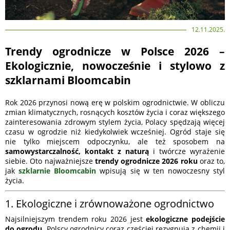
12.11.2025.
Trendy ogrodnicze w Polsce 2026 –
Ekologicznie, nowocześnie i stylowo z
szklarnami Bloomcabin
Rok 2026 przynosi nową erę w polskim ogrodnictwie. W obliczu
zmian klimatycznych, rosnących kosztów życia i coraz większego
zainteresowania zdrowym stylem życia, Polacy spędzają więcej
czasu w ogrodzie niż kiedykolwiek wcześniej. Ogród staje się
nie tylko miejscem odpoczynku, ale też sposobem na
samowystarczalność, kontakt z naturą
i twórcze wyrażenie
siebie. Oto najważniejsze
trendy ogrodnicze 2026 roku
oraz to,
jak
szklarnie Bloomcabin
wpisują się w ten nowoczesny styl
życia.
1. Ekologiczne i zrównoważone ogrodnictwo
Najsilniejszym trendem roku 2026 jest
ekologiczne podejście
do ogrodu
. Polscy ogrodnicy coraz częściej rezygnują z chemii i