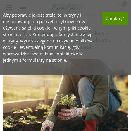
0
Aby poprawić jakość treści tej witryny i
Zamknąć
dostosować ją do potrzeb użytkowników,
Blog
używane są pliki cookie - w tym pliki cookie
Trendy ogrodnicze 2026 w Polsce –
stron trzecich. Kontynuując korzystanie z tej
Ekologicznie, nowocześnie i stylowo z
witryny, wyrażasz zgodę na używanie plików
szklarnami Bloomcabin
cookie i ewentualną komunikację, gdy
wprowadzisz swoje dane kontaktowe w
jednym z formularzy na stronie.