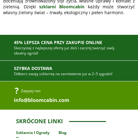
doceniają zrównoważony styl życia, własne uprawy i kontakt z
zielenią. Dzięki
szklarni Bloomcabin
każdy może stworzyć
własny zielony świat – trwały, ekologiczny i pełen harmonii.
45% LEPSZA CENA PRZY ZAKUPIE ONLINE
Skorzystaj z najlepszej oferty już dziś i zacznij tworzyć swój
idealny ogród!
SZYBKA DOSTAWA
Odbierz swoją szklarnię na zamówienie już w 2–5 tygodni!
Zapytaj nas
info@bloomcabin.com
SKRÓCONE LINKI
Szklarnie
I Ogrody
Blog