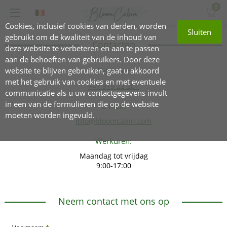
0
Cookies, inclusief cookies van derden, worden
Sluiten
gebruikt om de kwaliteit van de inhoud van
Contacten
deze website te verbeteren en aan te passen
aan de behoeften van gebruikers. Door deze
website te blijven gebruiken, gaat u akkoord
Telefoon:
met het gebruik van cookies en met eventuele
+47 919 22 201
communicatie als u uw contactgegevens invult
in een van de formulieren die op de website
E-mail:
moeten worden ingevuld.
info@bloomcabin.com
Werkuren:
Maandag tot vrijdag
9:00-17:00
Neem contact met ons op