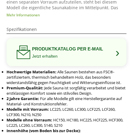
einen separaten Vorraum aufzuteilen, steht bei diesem
Modell die eigentliche Saunakabine im Mittelpunkt. Das
Ergebnis ist eine kompakte
Fasssauna aus Thermoholz
, die
Mehr Informationen
bis zu vier Erwachsenen ausreichend Platz für gemeinsame
Saunagänge bietet.
Spezifikationen
Mit einer Außenlänge von ungefähr 227 cm bleibt die HCF
225 gut in überschaubare Gartenflächen integrierbar.
Gleichzeitig sorgen eine Breite von etwa 229 cm und eine
›
Gesamthöhe von rund 238 cm dafür, dass sich der
PRODUKTKATALOG PER E-MAIL
Innenraum deutlich großzügiger anfühlt, als die kompakte
Jetzt erhalten
Länge zunächst vermuten lässt.
Die ungefähr 210 cm hohe Saunakabine ermöglicht
Hochwertige Materialien:
Alle Saunen bestehen aus FSC®-
bequemes aufrechtes Stehen und erleichtert das Betreten,
zertifiziertem, thermisch behandeltem Holz, das besonders
Bewegen und Platznehmen. Diese Innenhöhe ist ein
widerstandsfähig gegen Feuchtigkeit und Witterungseinflüsse ist.
wesentlicher Vorteil für größere Nutzer und unterscheidet
Premium-Qualität:
Jede Sauna ist sorgfältig verarbeitet und bietet
die HCF 225 von vielen niedrigen Saunafässern, bei denen
erstklassigen Komfort sowie ein stilvolles Design.
die gewölbte Decke den Bewegungsraum stärker begrenzt.
2 Jahre Garantie:
Für alle Modelle gilt eine Herstellergarantie auf
Im Inneren befinden sich etwa 196 cm lange Saunabänke.
Material- und Konstruktionsfehler.
Sie bieten ausreichend Raum für vier sitzende Personen
Modelle mit Vorraum:
LC225, LC260, LC300, LCF225, LCF260,
und ermöglichen bei geringerer Belegung auch
LCF300, N210, N250
entspanntere Sitz- oder Liegepositionen. Wer die Sauna
Modelle ohne Vorraum:
HC150, HC180, HC225, HCF225, HCF300,
LC225, LC260, LC300, S140, S210
allein oder zu zweit nutzt, kann die längeren Bänke
Innenhöhe (vom Boden bis zur Decke):
besonders komfortabel zum Ausstrecken verwenden.