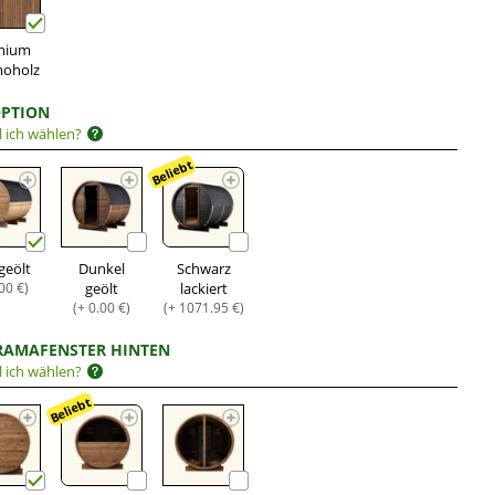
mium
moholz
PTION
l ich wählen?
Beliebt
 geölt
Dunkel
Schwarz
.00 €)
geölt
lackiert
(+ 0.00 €)
(+ 1071.95 €)
AMAFENSTER HINTEN
l ich wählen?
Beliebt