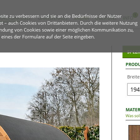
site zu verbessern und sie an die Bedürfnisse der Nutzer
WÄCHSHÄUSER
GARTENHAUS
SAUNA
ÜBER UNS
INFO
 – auch Cookies von Drittanbietern. Durch die weitere Nutzung
WINTERGÄRTEN
endung von Cookies sowie einer möglichen Kommunikation zu,
 eines der Formulare auf der Seite eingeben.
SPEZI
PRODU
Breite
MATER
Was sol