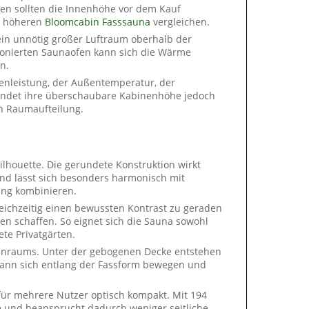
onen sollten die Innenhöhe vor dem Kauf
er höheren
Bloomcabin Fasssauna
vergleichen.
kein unnötig großer Luftraum oberhalb der
onierten Saunaofen kann sich die Wärme
n.
fenleistung, der Außentemperatur, der
bindet ihre überschaubare Kabinenhöhe jedoch
n Raumaufteilung.
ilhouette. Die gerundete Konstruktion wirkt
und lässt sich besonders harmonisch mit
ung kombinieren.
ichzeitig einen bewussten Kontrast zu geraden
en schaffen. So eignet sich die Sauna sowohl
ete Privatgärten.
enraums. Unter der gebogenen Decke entstehen
kann sich entlang der Fassform bewegen und
 für mehrere Nutzer optisch kompakt. Mit 194
le und beansprucht dadurch weniger seitliche