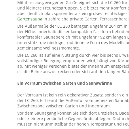
Mit ihrer ausgewogenen Größe eignet sich die LC 260 für 
und kleinere Freundesgruppen. Sie bietet mehr Komfort 
aber deutlich platzsparender als ein großes rechteckiges
Gartensauna
in zahlreiche private Gärten, Terrassenbere
Die Außenmaße der LC 260 betragen ungefähr 264 cm in d
der Höhe. Innerhalb dieser kompakten Fassform befinden
komfortabler Saunabereich mit ungefähr 192 cm langen 
unterstützt die niedrige, traditionelle Form des Modells 
gemeinsame Wellnessmomente.
Die LC 260 ist auf eine Nutzung durch vier bis sechs Er
vollständiger Belegung empfunden wird, hängt von Körp
ab. Mit weniger Personen bietet der Innenraum entspre
es, die Beine auszustrecken oder sich auf den langen B
Ein Vorraum zwischen Garten und Saunawärme
Der Vorraum ist kein rein dekorativer Zusatz, sondern ei
der LC 260. Er trennt die Außentür vom beheizten Saunab
Zwischenzone zwischen Garten und Innenraum.
Vor dem Saunagang können Sie sich dort umziehen, Bad
oder kleinere persönliche Gegenstände ablegen. Dadurch 
müssen nicht unmittelbar der hohen Temperatur und Feuc