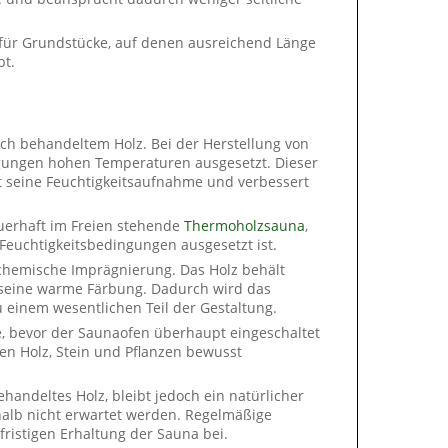
für Grundstücke, auf denen ausreichend Länge
bt.
sch behandeltem Holz. Bei der Herstellung von
ngungen hohen Temperaturen ausgesetzt. Dieser
rt seine Feuchtigkeitsaufnahme und verbessert
auerhaft im Freien stehende
Thermoholzsauna
,
euchtigkeitsbedingungen ausgesetzt ist.
 chemische Imprägnierung. Das Holz behält
d seine warme Färbung. Dadurch wird das
u einem wesentlichen Teil der Gestaltung.
e, bevor der Saunaofen überhaupt eingeschaltet
nen Holz, Stein und Pflanzen bewusst
andeltes Holz, bleibt jedoch ein natürlicher
shalb nicht erwartet werden. Regelmäßige
fristigen Erhaltung der Sauna bei.