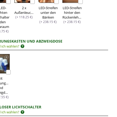
 LED-
2 x
LED-Streifen
LED-Streifen
chten
Außenleuchten
unter den
hinter den
chalter
(+ 118.25 €)
Bänken
Rückenlehnen
 den
(+ 238.15 €)
(+ 238.15 €)
araum
8.75 €)
RUNGSKASTEN UND ABZWEIGDOSE
l ich wählen?
it
rungskasten
nd
Abzweigdose
7.55 €)
LOSER LICHTSCHALTER
l ich wählen?