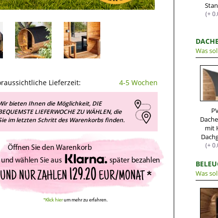
Sta
(+ 0
DACH
Was sol
raussichtliche Lieferzeit:
4-5 Wochen
Wir bieten Ihnen die Möglichkeit, DIE
P
BEQUEMSTE LIEFERWOCHE ZU WÄHLEN, die
Dache
Sie im letzten Schritt des Warenkorbs finden.
mit 
Dach
(+ 0
Öffnen Sie den Warenkorb
und wählen Sie aus
später bezahlen
BELEU
129.20
Was sol
UND NUR ZAHLEN
EUR/MONAT *
*Klick hier
um mehr zu erfahren.