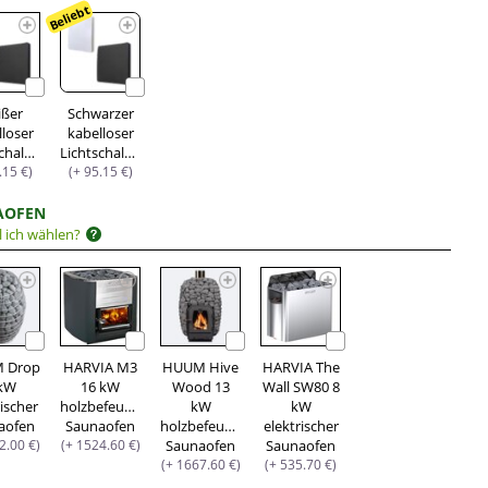
Beliebt
ißer
Schwarzer
lloser
kabelloser
Lichtschalter
Lichtschalter
.15 €)
(+ 95.15 €)
AOFEN
l ich wählen?
 Drop
HARVIA M3
HUUM Hive
HARVIA The
 kW
16 kW
Wood 13
Wall SW80 8
rischer
holzbefeuerter
kW
kW
aofen
Saunaofen
holzbefeuerter
elektrischer
2.00 €)
(+ 1524.60 €)
Saunaofen
Saunaofen
(+ 1667.60 €)
(+ 535.70 €)