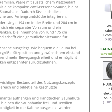
Familien, Paare mit zusätzlichem Platzbedarf
als eine kompakte Zwei-Personen-Sauna, bleibt
 Saunahaus. Dadurch lässt sich diese
iche und Feriengrundstücke integrieren.
er Länge, 194 cm in der Breite und 204 cm in
We
 sich ein separater Vorraum und ein
kabe
Bänken. Die Innenhöhe von rund 175 cm
und schafft eine gemütliche Sitzsauna für
(+ 95
wachsene ausgelegt. Wie bequem die Sauna bei
SAUN
ergröße, Sitzposition und gewünschtem Abstand
Was sol
chend mehr Bewegungsfreiheit und ermöglicht
änken entspannter zurückzulehnen.
n wichtiger Bestandteil des Nutzungskonzepts
HUUM
ereich und bildet eine geschützte
6
elekt
Saun
emäntel aufhängen und Handtücher, Saunahüte
(+ 101
bleiben die Saunabänke frei, und Textilien
htigkeit in der Kabine ausgesetzt werden.