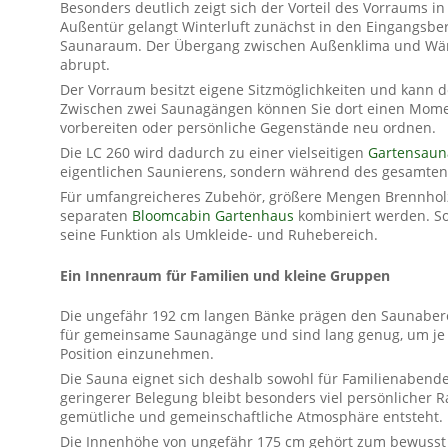
Besonders deutlich zeigt sich der Vorteil des Vorraums in
Außentür gelangt Winterluft zunächst in den Eingangsber
Saunaraum. Der Übergang zwischen Außenklima und Wä
abrupt.
Der Vorraum besitzt eigene Sitzmöglichkeiten und kann 
Zwischen zwei Saunagängen können Sie dort einen Momen
vorbereiten oder persönliche Gegenstände neu ordnen.
Die LC 260 wird dadurch zu einer vielseitigen
Gartensaun
eigentlichen Saunierens, sondern während des gesamten 
Für umfangreicheres Zubehör, größere Mengen Brennhol
separaten
Bloomcabin Gartenhaus
kombiniert werden. So
seine Funktion als Umkleide- und Ruhebereich.
Ein Innenraum für Familien und kleine Gruppen
Die ungefähr 192 cm langen Bänke prägen den Saunaberei
für gemeinsame Saunagänge und sind lang genug, um je
Position einzunehmen.
Die Sauna eignet sich deshalb sowohl für Familienabende
geringerer Belegung bleibt besonders viel persönlicher 
gemütliche und gemeinschaftliche Atmosphäre entsteht.
Die Innenhöhe von ungefähr 175 cm gehört zum bewusst 