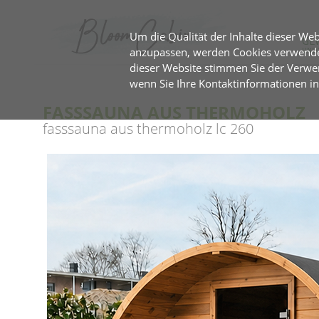
Um die Qualität der Inhalte dieser Web
GE
anzupassen, werden Cookies verwendet
UND 
dieser Website stimmen Sie der Verw
wenn Sie Ihre Kontaktinformationen in
FASSSAUNA AUS THERMOHOLZ
fasssauna aus thermoholz lc 260