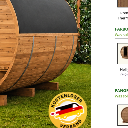
Pre
Ther
FARBO
Was sol
Hell
(+ 0
PANOR
Was sol