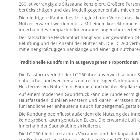
260 ist vorrangig als Sitzsauna konzipiert. Größere Pers
berücksichtigen und das Modell gegebenenfalls mit ein
Die niedrigere Kabine besitzt zugleich den Vorteil, dass 
Nutzer erwärmt werden muss. Mit einem korrekt dimensi
innerhalb des kompakten Innenraums angenehm verteile
Der tatsächliche Heizkomfort hängt von der gewählten O
Belüftung und der Anzahl der Nutzer ab. Die LC 260 ver
mit einer großzügigen Banklänge und einer gut nutzbare
Traditionelle Rundform in ausgewogenen Proportionen
Die Fassform verleiht der LC 260 ihre unverwechselbare S
natürlicher und weicher als ein rechteckiger Gartenbau 
Holzterrassen, Naturstein, Bäumen und dichter Bepflanz
Auf einem modernen Grundstück kann die runde Form gle
Hausfassaden, dunklen Fenstern und klaren Terrassenlini
für ländliche Ferienhäuser als auch für zeitgemäß gestalt
Die Rundung beeinflusst außerdem die Nutzung des Inn
keine großen, kaum genutzten Ecken. Die erwärmte Luft 
innerhalb der Saunakabine zirkulieren.
Die LC 260 bleibt trotz ihres Vorraums und der Kapazität
cm Breite wirkt sie schmaler als die größeren LCF-Model