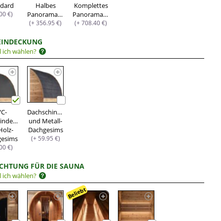
ndard
Halbes
Komplettes
.00 €)
Panoramafenster
Panoramafenster
(+ 356.95 €)
(+ 708.40 €)
EINDECKUNG
l ich wählen?
VC-
Dachschindeln
indeckung
und Metall-
Holz-
Dachgesims
gesims
(+ 59.95 €)
.00 €)
CHTUNG FÜR DIE SAUNA
l ich wählen?
Beliebt