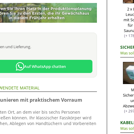
2 x
Leu
mit S
für
Saun
(+ 17
sen und Lieferung.
SICHE
Was sol
Auf WhatsApp chatten
WENDETE MATERIAL
M
Siche
aunieren mit praktischem Vorraum
u
(+ 29
ten Ort, an dem vier bis sechs Personen
ßen können. Ihr klassischer Fasskörper wird
KABEL
ehen, Ablegen von Handtüchern und Vorbereiten
Was sol