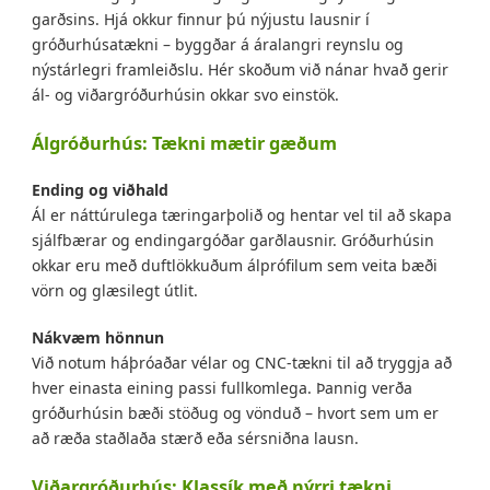
garðsins. Hjá okkur finnur þú nýjustu lausnir í
gróðurhúsatækni – byggðar á áralangri reynslu og
nýstárlegri framleiðslu. Hér skoðum við nánar hvað gerir
ál- og viðargróðurhúsin okkar svo einstök.
Álgróðurhús: Tækni mætir gæðum
Ending og viðhald
Ál er náttúrulega tæringarþolið og hentar vel til að skapa
sjálfbærar og endingargóðar garðlausnir. Gróðurhúsin
okkar eru með duftlökkuðum álprófilum sem veita bæði
vörn og glæsilegt útlit.
Nákvæm hönnun
Við notum háþróaðar vélar og CNC-tækni til að tryggja að
hver einasta eining passi fullkomlega. Þannig verða
gróðurhúsin bæði stöðug og vönduð – hvort sem um er
að ræða staðlaða stærð eða sérsniðna lausn.
Viðargróðurhús: Klassík með nýrri tækni