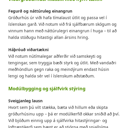
Fegurð og náttúruleg einangrun
Gróðurhús úr viði hafa tímalaust útlit og passa vel í
íslenskan garð. Við notum við frá sjálfbærum skógum og
vinnum hann með náttúrulegri einangrun í huga – til að
halda stöðugu hitastigi allan ársins hring.
Háþróuð viðartækni
Við notum nútímalegar aðferðir við samskeyti og
tengingar, sem tryggja bæði styrk og útlit. Með vandaðri
meðhöndlun gegn raka og meindýrum endast húsin
lengi og halda sér vel í íslenskum aðstæðum.
Modúlbygging og sjálfvirk stýring
Sveigjanleg lausn
Hvort sem þú vilt stækka, bæta við hillum eða skipta
gróðurhúsinu upp – þá er modúlkerfið okkar sniðið að því.
Við bjóðum einnig upp á sjálfvirka hitastýringar- og
loftræstikerfi sem hægt er að stjórna með snjallsíma.