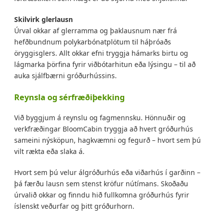
Skilvirk glerlausn
Úrval okkar af glerramma og þaklausnum nær frá
hefðbundnum polykarbónatplötum til háþróaðs
öryggisglers. Allt okkar efni tryggja hámarks birtu og
lágmarka þörfina fyrir viðbótarhitun eða lýsingu – til að
auka sjálfbærni gróðurhússins.
Reynsla og sérfræðiþekking
Við byggjum á reynslu og fagmennsku. Hönnuðir og
verkfræðingar BloomCabin tryggja að hvert gróðurhús
sameini nýsköpun, hagkvæmni og fegurð – hvort sem þú
vilt rækta eða slaka á.
Hvort sem þú velur álgróðurhús eða viðarhús í garðinn –
þá færðu lausn sem stenst kröfur nútímans. Skoðaðu
úrvalið okkar og finndu hið fullkomna gróðurhús fyrir
íslenskt veðurfar og þitt gróðurhorn.