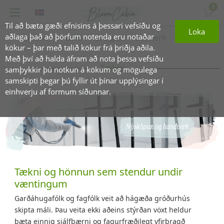
0
Til að bæta gæði efnisins á þessari vefsíðu og
Loka
aðlaga það að þörfum notenda eru notaðar
Um okkur
Tækni
Val á gleri
Umhverfi
Stjórnun
kökur – þar með talið kökur frá þriðja aðila.
Með því að halda áfram að nota þessa vefsíðu
Tækni
samþykkir þú notkun á kökum og mögulega
samskipti þegar þú fyllir út þínar upplýsingar í
einhverju af formum síðunnar.
Tækni og hönnun sem stendur undir
væntingum
Garðáhugafólk og fagfólk veit að hágæða gróðurhús
skipta máli. Þau veita ekki aðeins stýrðan vöxt heldur
bæta einnig sjálfbærni og fagurfræðilegt yfirbragð