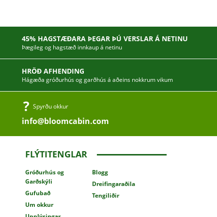
45% HAGSTÆÐARA ÞEGAR ÞÚ VERSLAR Á NETINU
Þægileg og hagstæð innkaup á netinu
HRÖÐ AFHENDING
Hágæða gróðurhús og garðhús á aðeins nokkrum vikum
Spyrðu okkur
info@bloomcabin.com
FLÝTITENGLAR
Gróðurhús
og
Blogg
Garðskýli
Dreifingaraðila
Gufubað
Tengiliðir
Um okkur
Upplýsingar