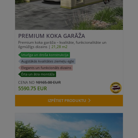
PREMIUM KOKA GARĀŽA
Premium koka garāža – kvalitāte, funkcionalitāte un
ilgmūžīgs dizains |
21,28 m2
Izturīga un droša konstrukcija
Augstākās kvalitātes ziemeļu egle
Elegants un funkcionāls dizains
Ērta un ātra montāža
10165.00 EUR
CENA NO
5590.75 EUR
IZPĒTIET PRODUKTU