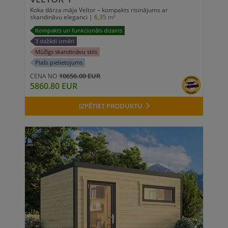
Koka dārza māja Veltor – kompakts risinājums ar
skandināvu eleganci |
6,35 m²
Kompakts un funkcionāls dizains
3 dažādi izmēri
Mūžīgs skandināvu stils
Plašs pielietojums
10656.00 EUR
CENA NO
5860.80 EUR
IZPĒTIET PRODUKTU