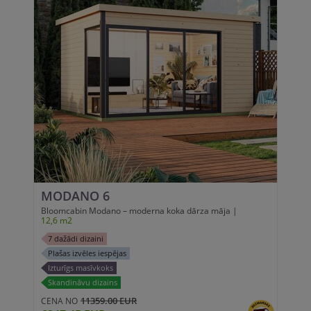
MODANO 6
Bloomcabin Modano – moderna koka dārza māja |
12,6 m2
7 dažādi dizaini
Plašas izvēles iespējas
Izturīgs masīvkoks
Skandināvu dizains
11359.00 EUR
CENA NO