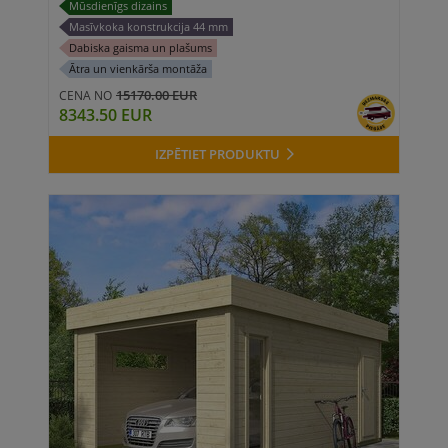
Mūsdienīgs dizains
Masīvkoka konstrukcija 44 mm
Dabiska gaisma un plašums
Ātra un vienkārša montāža
15170.00 EUR
CENA NO
8343.50 EUR
IZPĒTIET PRODUKTU