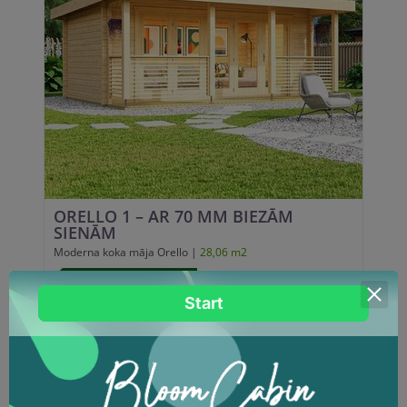
ORELLO 1 – AR 70 MM BIEZĀM
SIENĀM
Moderna koka māja Orello |
28,06 m2
Panorāmas skats un gaisma
Moderns komforts dārzā
Ilgmūžīga Skandināvu kvalitāte
Dizains ar raksturu
20899.00 EUR
CENA NO
11494.45 EUR