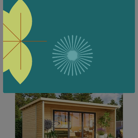
Moderna koka māja Orello |
24,94 m2
Panorāmas skats un gaisma
Moderns komforts dārzā
Ilgmūžīga Skandināvu kvalitāte
Dizains ar raksturu
IZPĒTIET PRODUKTU