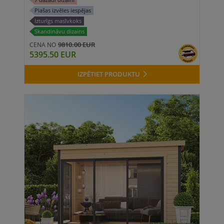
Plašas izvēles iespējas
Izturīgs masīvkoks
Skandināvu dizains
9810.00 EUR
CENA NO
5395.50 EUR
IZPĒTIET PRODUKTU