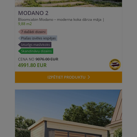
MODANO 2
Bloomcabin Modano – moderna koka dārza māja |
9,88 m2
7 dažādi dizaini
Plašas izvēles iespējas
Izturīgs masīvkoks
Skandināvu dizains
9076.00 EUR
CENA NO
4991.80 EUR
IZPĒTIET PRODUKTU