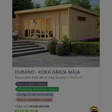
DURANO - KOKA DĀRZA MĀJA
Bloomcabin koka dārza māja Durano |
30,45 m²
Plašs un gaišs interjers
Mūsdienīgs skandināvu dizains
Izturīga 44 mm konstrukcija
Ātra un vienkārša montāža
15120.00 EUR
CENA NO
8316.00 EUR