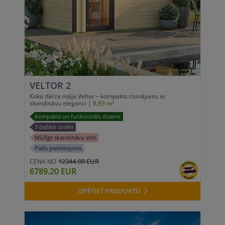
VELTOR 2
Koka dārza māja Veltor – kompakts risinājums ar
skandināvu eleganci |
8,89 m²
Kompakts un funkcionāls dizains
3 dažādi izmēri
Mūžīgs skandināvu stils
Plašs pielietojums
12344.00 EUR
CENA NO
6789.20 EUR
IZPĒTIET PRODUKTU