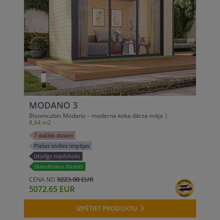
MODANO 3
Bloomcabin Modano – moderna koka dārza māja |
8,64 m2
7 dažādi dizaini
Plašas izvēles iespējas
Izturīgs masīvkoks
Skandināvu dizains
9223.00 EUR
CENA NO
5072.65 EUR
IZPĒTIET PRODUKTU