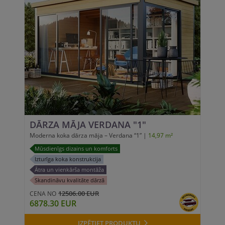
DĀRZA MĀJA VERDANA "1"
Moderna koka dārza māja – Verdana “1” |
14,97 m²
Mūsdienīgs dizains un komforts
Izturīga koka konstrukcija
Ātra un vienkārša montāža
Skandināvu kvalitāte dārzā
12506.00 EUR
CENA NO
6878.30 EUR
IZPĒTIET PRODUKTU