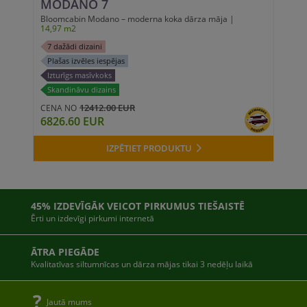
MODANO 7
Bloomcabin Modano – moderna koka dārza māja |
14,97 m2
7 dažādi dizaini
Plašas izvēles iespējas
Izturīgs masīvkoks
Skandināvu dizains
12412.00 EUR
CENA NO
6826.60 EUR
IZPĒTIET PRODUKTU
45% IZDEVĪGĀK VEICOT PIRKUMUS TIEŠAISTĒ
Ērti un izdevīgi pirkumi internetā
ĀTRA PIEGĀDE
Kvalitatīvas siltumnīcas un dārza mājas tikai 3 nedēļu laikā
Jautā mums