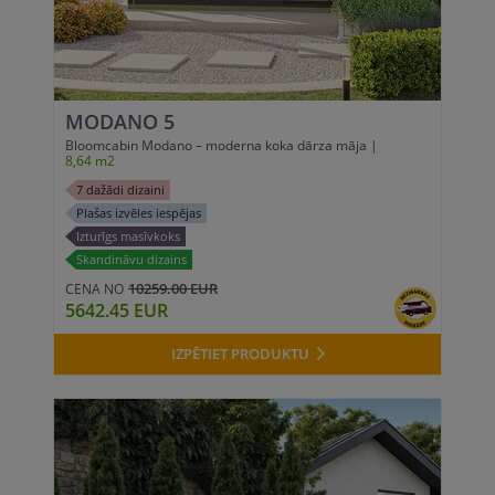
MODANO 5
Bloomcabin Modano – moderna koka dārza māja |
8,64 m2
7 dažādi dizaini
Plašas izvēles iespējas
Izturīgs masīvkoks
Skandināvu dizains
10259.00 EUR
CENA NO
5642.45 EUR
IZPĒTIET PRODUKTU