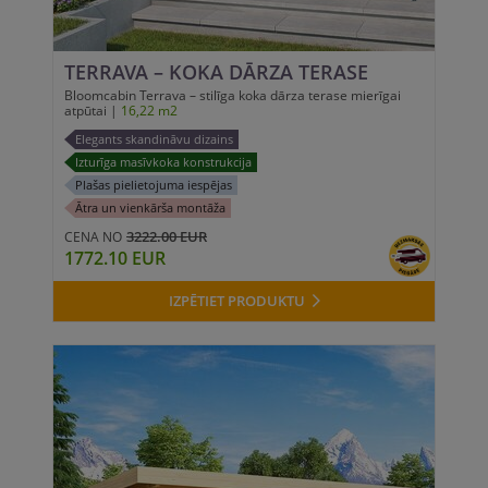
TERRAVA – KOKA DĀRZA TERASE
Bloomcabin Terrava – stilīga koka dārza terase mierīgai
atpūtai |
16,22 m2
Elegants skandināvu dizains
Izturīga masīvkoka konstrukcija
Plašas pielietojuma iespējas
Ātra un vienkārša montāža
3222.00 EUR
CENA NO
1772.10 EUR
IZPĒTIET PRODUKTU