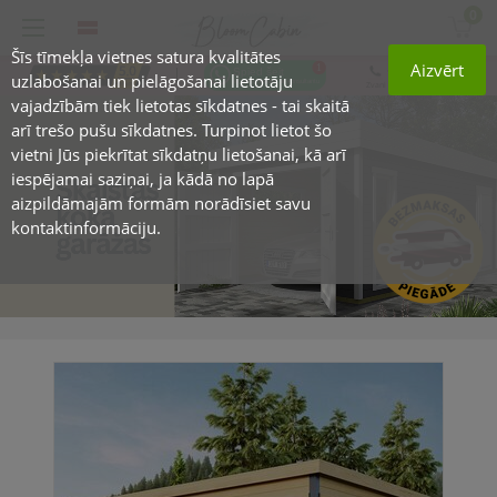
0
Šīs tīmekļa vietnes satura kvalitātes
Aizvērt
+371 25663300
uzlabošanai un pielāgošanai lietotāju
Zvani - mēs ar prieku palīdzēsim
vajadzībām tiek lietotas sīkdatnes - tai skaitā
arī trešo pušu sīkdatnes. Turpinot lietot šo
vietni Jūs piekrītat sīkdatņu lietošanai, kā arī
iespējamai saziņai, ja kādā no lapā
aizpildāmajām formām norādīsiet savu
kontaktinformāciju.