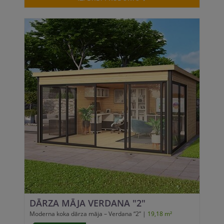
DĀRZA MĀJA VERDANA "2"
Moderna koka dārza māja – Verdana “2” |
19,18 m²