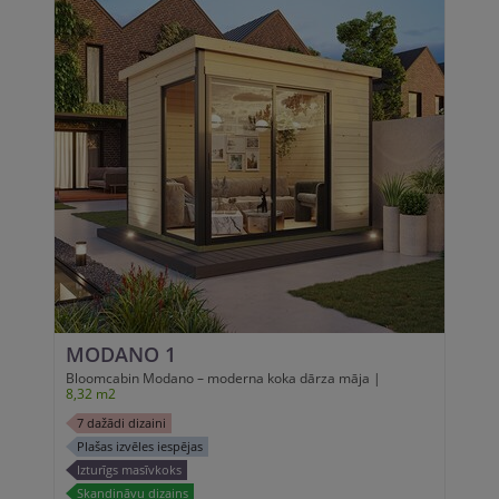
MODANO 1
Bloomcabin Modano – moderna koka dārza māja |
8,32 m2
7 dažādi dizaini
Plašas izvēles iespējas
Izturīgs masīvkoks
Skandināvu dizains