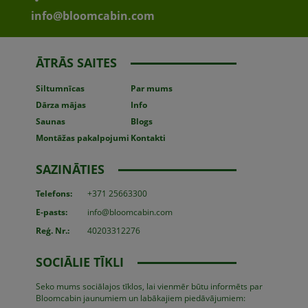
info@bloomcabin.com
ĀTRĀS SAITES
Siltumnīcas
Par mums
Dārza mājas
Info
Saunas
Blogs
Montāžas
pakalpojumi
Kontakti
SAZINĀTIES
Telefons:
+371 25663300
E-pasts:
info@bloomcabin.com
Reģ. Nr.:
40203312276
SOCIĀLIE TĪKLI
Seko mums sociālajos tīklos, lai vienmēr būtu informēts par
Bloomcabin jaunumiem un labākajiem piedāvājumiem: