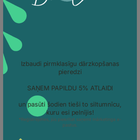
IZPĒTIET PRODUKTU
ORELLO 2 – AR 44 MM BIEZĀM
SIENĀM