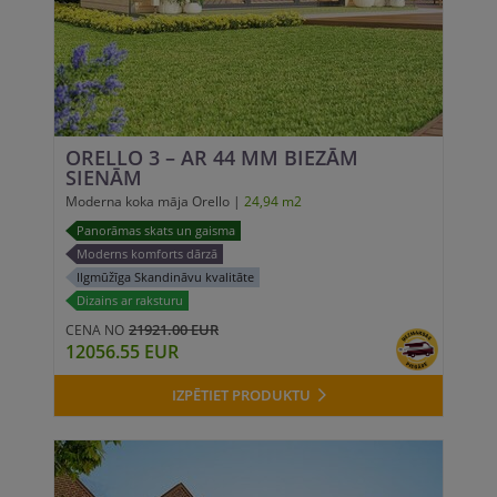
ORELLO 3 – AR 44 MM BIEZĀM
SIENĀM
Moderna koka māja Orello |
24,94 m2
Panorāmas skats un gaisma
Moderns komforts dārzā
Ilgmūžīga Skandināvu kvalitāte
Dizains ar raksturu
21921.00 EUR
CENA NO
12056.55 EUR
IZPĒTIET PRODUKTU