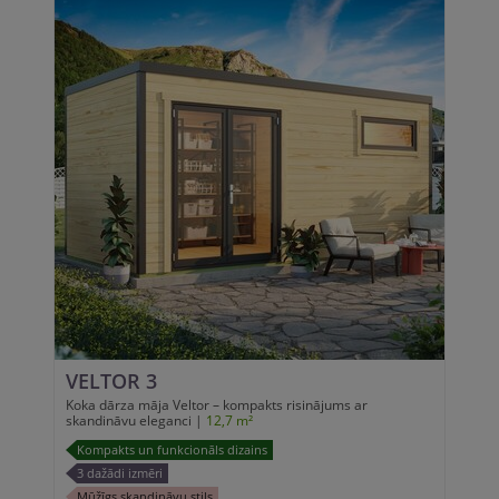
VELTOR 3
Koka dārza māja Veltor – kompakts risinājums ar
skandināvu eleganci |
12,7 m²
Kompakts un funkcionāls dizains
3 dažādi izmēri
Mūžīgs skandināvu stils