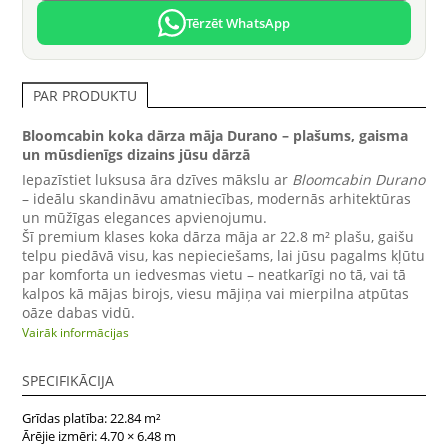
Tērzēt WhatsApp
PAR PRODUKTU
Bloomcabin koka dārza māja Durano – plašums, gaisma
un mūsdienīgs dizains jūsu dārzā
Iepazīstiet luksusa āra dzīves mākslu ar
Bloomcabin Durano
– ideālu skandināvu amatniecības, modernās arhitektūras
un mūžīgas elegances apvienojumu.
Šī premium klases koka dārza māja ar 22.8 m² plašu, gaišu
telpu piedāvā visu, kas nepieciešams, lai jūsu pagalms kļūtu
par komforta un iedvesmas vietu – neatkarīgi no tā, vai tā
kalpos kā mājas birojs, viesu mājiņa vai mierpilna atpūtas
oāze dabas vidū.
Vairāk informācijas
Skandināvu elegance ar mūsdienīgu raksturu
Durano apvieno arhitektūras precizitāti ar dabas materiālu
siltumu.
SPECIFIKĀCIJA
Plašās stiklotās bīdāmās durvis rada harmonisku pāreju
starp iekštelpām un dārzu, ielaižot bagātīgu dienas gaismu
Grīdas platība: 22.84 m²
un ļaujot baudīt brīnišķīgus skatus.
Ārējie izmēri: 4.70 × 6.48 m