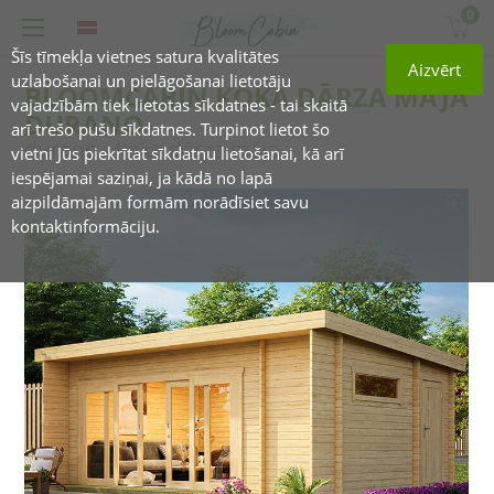
0
Šīs tīmekļa vietnes satura kvalitātes
Aizvērt
uzlabošanai un pielāgošanai lietotāju
BLOOMCABIN KOKA DĀRZA MĀJA
vajadzībām tiek lietotas sīkdatnes - tai skaitā
DURANO
arī trešo pušu sīkdatnes. Turpinot lietot šo
durano - koka dārza māja
vietni Jūs piekrītat sīkdatņu lietošanai, kā arī
iespējamai saziņai, ja kādā no lapā
aizpildāmajām formām norādīsiet savu
kontaktinformāciju.