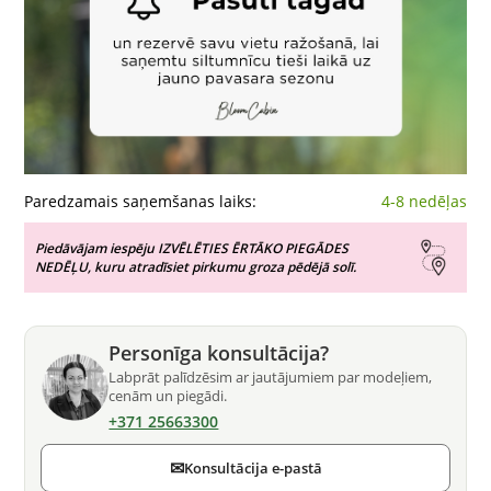
Paredzamais saņemšanas laiks:
4-8 nedēļas
Piedāvājam iespēju IZVĒLĒTIES ĒRTĀKO PIEGĀDES
NEDĒĻU, kuru atradīsiet pirkumu groza pēdējā solī.
Personīga konsultācija?
Labprāt palīdzēsim ar jautājumiem par modeļiem,
cenām un piegādi.
+371 25663300
✉
Konsultācija e-pastā