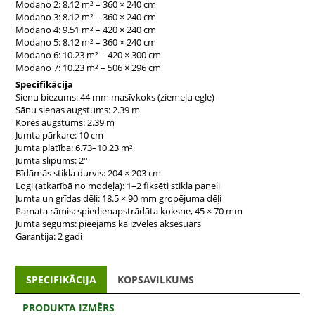
Dabisks materiāls un stabila konstrukcija
Modano 2: 8.12 m² – 360 × 240 cm
Izgatavota no 44 mm masīvkoka (ziemeļu egle),
Modano
Modano 3: 8.12 m² – 360 × 240 cm
nodrošina izcilu izturību un siltu, dabisku sajūtu.
Modano 4: 9.51 m² – 420 × 240 cm
Precīzi izfrēzētie gropējuma savienojumi pasargā no vēja
Modano 5: 8.12 m² – 360 × 240 cm
un mitruma, bet spiedienapstrādāts pamatu rāmis
Modano 6: 10.23 m² – 420 × 300 cm
Modano 7: 10.23 m² – 506 × 296 cm
nodrošina ilgstošu aizsardzību pret zemes mitrumu.
Lielās bīdāmās stikla durvis atver plašu skatu uz dārzu,
Specifikācija
radot brīvu pāreju starp iekštelpām un ārtelpu – ideāli visu
Sienu biezums: 44 mm masīvkoks (ziemeļu egle)
gadu.
Sānu sienas augstums: 2.39 m
Kores augstums: 2.39 m
Mūsdienīgs dizains ar praktisku pieeju
Jumta pārkare: 10 cm
Plakanais jumts un minimālistiska silueta forma piešķir
Jumta platība: 6.73–10.23 m²
Modano
modernu izskatu, bet līdz 10.23 m² plašais jumts
Jumta slīpums: 2°
sniedz uzticamu aizsardzību pret nokrišņiem un sauli.
Bīdāmās stikla durvis: 204 × 203 cm
18.5 × 90 mm jumta un grīdas dēļi nodrošina izturību, bet
Logi (atkarībā no modeļa): 1–2 fiksēti stikla paneļi
2.39 m augstums piešķir telpai plašumu un gaisīgumu.
Jumta un grīdas dēļi: 18.5 × 90 mm gropējuma dēļi
Pamata rāmis: spiedienapstrādāta koksne, 45 × 70 mm
Vienkārša montāža, ilgstošs prieks
Jumta segums: pieejams kā izvēles aksesuārs
Modano
tiek piegādāta kā precīzi izstrādāts pašmontāžas
Garantija: 2 gadi
komplekts ar detalizētu instrukciju.
Katra versija – no kompaktas līdz plašai – izceļas ar to
augsto kvalitāti un skandināvu rūpību detaļās. Tā ir
SPECIFIKĀCIJA
KOPSAVILKUMS
ilgtermiņa investīcija komfortā un estētikā jūsu dārzā.
Klientu atsauksmes
PRODUKTA IZMĒRS