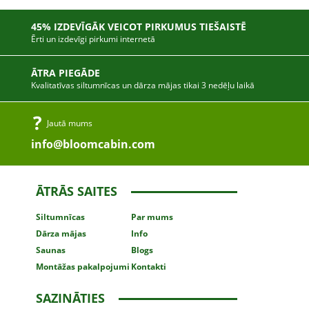
45% IZDEVĪGĀK VEICOT PIRKUMUS TIEŠAISTĒ
Ērti un izdevīgi pirkumi internetā
ĀTRA PIEGĀDE
Kvalitatīvas siltumnīcas un dārza mājas tikai 3 nedēļu laikā
Jautā mums
info@bloomcabin.com
ĀTRĀS SAITES
Siltumnīcas
Par mums
Dārza mājas
Info
Saunas
Blogs
Montāžas
pakalpojumi
Kontakti
SAZINĀTIES