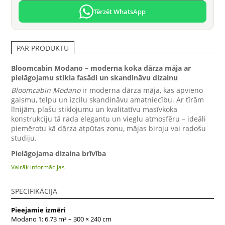
Tērzēt WhatsApp
PAR PRODUKTU
Bloomcabin Modano – moderna koka dārza māja ar
pielāgojamu stikla fasādi un skandināvu dizainu
Bloomcabin Modano
ir moderna dārza māja, kas apvieno
gaismu, telpu un izcilu skandināvu amatniecību. Ar tīrām
līnijām, plašu stiklojumu un kvalitatīvu masīvkoka
konstrukciju tā rada elegantu un vieglu atmosfēru – ideāli
piemērotu kā dārza atpūtas zonu, mājas biroju vai radošu
studiju.
Pielāgojama dizaina brīvība
Pieejama vairākos izmēros – no 6.73 līdz 10.23 m² –
Modano
Vairāk informācijas
ļauj izvēlēties starp lielāku stiklojumu dabiskai gaismai vai
papildu koka sienām lielākai privātumam. Jūs varat pielāgot
SPECIFIKĀCIJA
mājas izskatu un funkcionalitāti savam dzīvesstilam un
dārza izmēram, radot ideālu līdzsvaru starp atvērtību un
Pieejamie izmēri
komfortu.
Modano 1: 6.73 m² – 300 × 240 cm