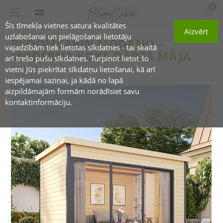
0
Šīs tīmekļa vietnes satura kvalitātes
Aizvērt
uzlabošanai un pielāgošanai lietotāju
BLOOMCABIN MODANO –
vajadzībām tiek lietotas sīkdatnes - tai skaitā
MODERNA KOKA DĀRZA MĀJA
arī trešo pušu sīkdatnes. Turpinot lietot šo
modano 3
vietni Jūs piekrītat sīkdatņu lietošanai, kā arī
iespējamai saziņai, ja kādā no lapā
aizpildāmajām formām norādīsiet savu
kontaktinformāciju.