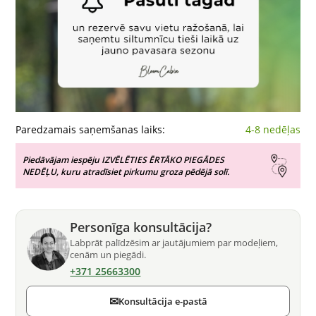
Paredzamais saņemšanas laiks:
4-8 nedēļas
Piedāvājam iespēju IZVĒLĒTIES ĒRTĀKO PIEGĀDES
NEDĒĻU, kuru atradīsiet pirkumu groza pēdējā solī.
Personīga konsultācija?
Labprāt palīdzēsim ar jautājumiem par modeļiem,
cenām un piegādi.
+371 25663300
✉
Konsultācija e-pastā