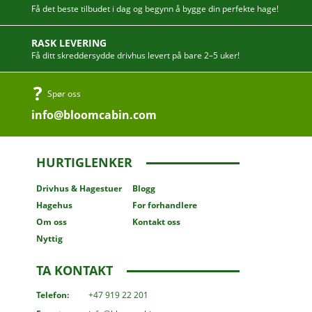
Få det beste tilbudet i dag og begynn å bygge din perfekte hage!
RASK LEVERING
Få ditt skreddersydde drivhus levert på bare 2–5 uker!
Spør oss
info@bloomcabin.com
HURTIGLENKER
Drivhus
& Hagestuer
Blogg
Hagehus
For forhandlere
Om oss
Kontakt oss
Nyttig
TA KONTAKT
Telefon:
+47 919 22 201