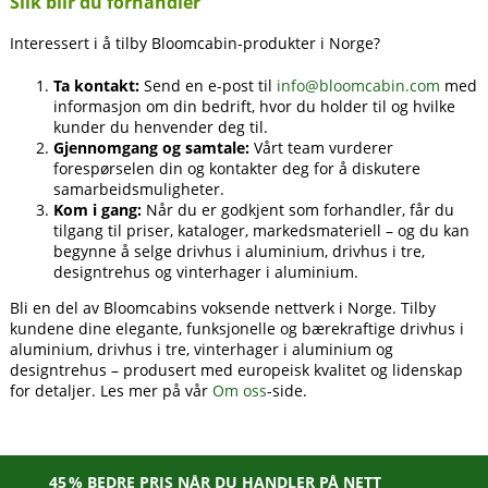
Slik blir du forhandler
Interessert i å tilby Bloomcabin-produkter i Norge?
Ta kontakt:
Send en e-post til
info@bloomcabin.com
med
informasjon om din bedrift, hvor du holder til og hvilke
kunder du henvender deg til.
Gjennomgang og samtale:
Vårt team vurderer
forespørselen din og kontakter deg for å diskutere
samarbeidsmuligheter.
Kom i gang:
Når du er godkjent som forhandler, får du
tilgang til priser, kataloger, markedsmateriell – og du kan
begynne å selge drivhus i aluminium, drivhus i tre,
designtrehus og vinterhager i aluminium.
Bli en del av Bloomcabins voksende nettverk i Norge. Tilby
kundene dine elegante, funksjonelle og bærekraftige drivhus i
aluminium, drivhus i tre, vinterhager i aluminium og
designtrehus – produsert med europeisk kvalitet og lidenskap
for detaljer. Les mer på vår
Om oss
-side.
45 % BEDRE PRIS NÅR DU HANDLER PÅ NETT