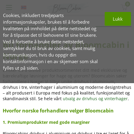
0
Cookies, inkludert tredjeparts
Lukk
informasjonskapsler, brukes til å forbedre
Bli en forhandler
kvaliteten på innholdet på dette nettstedet og
for å tilpasse det til behovene til sine brukere.
Ved å fortsette å bruke dette nettstedet,
Bli forhandler av Bloomcabin i
samtykker du til bruk av cookies, samt mulig
Norge
kommunikasjon, hvis du oppgir din
kontaktinformasjon i en av skjemaer som skal
fylles ut på siden.
Ønsker du å utvide produktsortimentet ditt med eksklusive og
bærekraftige løsninger for hage og uterom? Bloomcabin søker
forhandlere i Norge! Vi tilbyr unike drivhus i aluminium,
drivhus i tre, vinterhager i aluminium og moderne designtrehus
– alt produsert i Europa med fokus på kvalitet, funksjonalitet og
skandinavisk stil. Se hele vårt
utvalg av drivhus og vinterhager
.
Hvorfor norske forhandlere velger Bloomcabin
1. Premiumprodukter med gode marginer
Bloomcabins drivhus i aluminium og drivhus i tre er laget for å