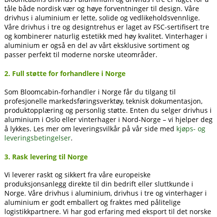
tåle både nordisk vær og høye forventninger til design. Våre
drivhus i aluminium er lette, solide og vedlikeholdsvennlige.
Våre drivhus i tre og designtrehus er laget av FSC-sertifisert tre
og kombinerer naturlig estetikk med høy kvalitet. Vinterhager i
aluminium er også en del av vårt eksklusive sortiment og
passer perfekt til moderne norske uteområder.
2. Full støtte for forhandlere i Norge
Som Bloomcabin-forhandler i Norge får du tilgang til
profesjonelle markedsføringsverktøy, teknisk dokumentasjon,
produktopplæring og personlig støtte. Enten du selger drivhus i
aluminium i Oslo eller vinterhager i Nord-Norge – vi hjelper deg
å lykkes. Les mer om leveringsvilkår på vår side med
kjøps- og
leveringsbetingelser
.
3. Rask levering til Norge
Vi leverer raskt og sikkert fra våre europeiske
produksjonsanlegg direkte til din bedrift eller sluttkunde i
Norge. Våre drivhus i aluminium, drivhus i tre og vinterhager i
aluminium er godt emballert og fraktes med pålitelige
logistikkpartnere. Vi har god erfaring med eksport til det norske