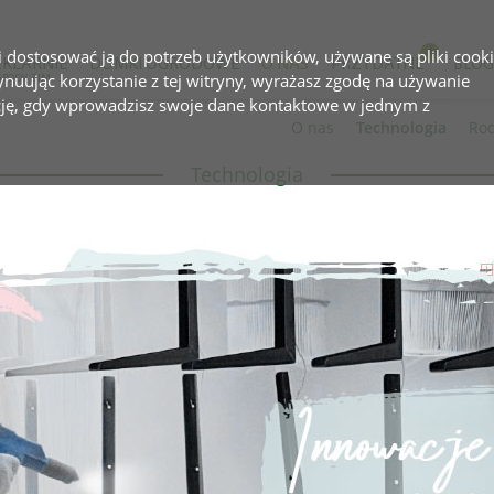
 i dostosować ją do potrzeb użytkowników, używane są pliki cooki
ZKLARNIE
DOMKI OGRODOWE
O NAS
PRZYDATNE
BLOG
tynuując korzystanie z tej witryny, wyrażasz zgodę na używanie
I OGRODY ZIMOWE
cję, gdy wprowadzisz swoje dane kontaktowe w jednym z
O nas
Technologia
Rod
Technologia