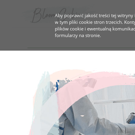
Aby poprawić jakość treści tej witryny
S
w tym pliki cookie stron trzecich. Kon
plików cookie i ewentualną komunika
formularzy na stronie.