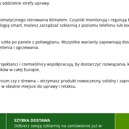
zy oddzielne strefy uprawy.
matycznego sterowania klimatem. Czujniki monitorują i regulują t
ologią smart, możesz zarządzać szklarnią z poziomu telefonu lub k
 szkła po panele z poliwęglanu. Wszystkie warianty zapewniają dosk
tlenia i ogrzewania.
jektanci i rzemieślnicy współpracują, by dostarczyć rozwiązania, któ
ków w całej Europie.
minium czy z drewna – otrzymasz produkt nowoczesny, solidny i za
d w idealne miejsce do uprawy i relaksu.
SZYBKA DOSTAWA
ć
Odbierz swoją szklarnię na zamówienie już w