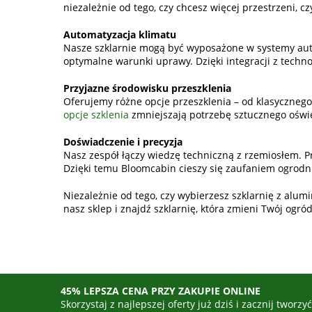
niezależnie od tego, czy chcesz więcej przestrzeni, c
Automatyzacja klimatu
Nasze szklarnie mogą być wyposażone w systemy auto
optymalne warunki uprawy. Dzięki integracji z techn
Przyjazne środowisku przeszklenia
Oferujemy różne opcje przeszklenia – od klasycznego
opcje szklenia
zmniejszają potrzebę sztucznego oświe
Doświadczenie i precyzja
Nasz zespół łączy wiedzę techniczną z rzemiosłem. Pro
Dzięki temu Bloomcabin cieszy się zaufaniem ogrodni
Niezależnie od tego, czy wybierzesz szklarnię z alu
nasz sklep i znajdź szklarnię, która zmieni Twój ogró
45% LEPSZA CENA PRZY ZAKUPIE ONLINE
Skorzystaj z najlepszej oferty już dziś i zacznij tworzy