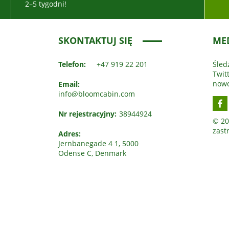
2–5 tygodni!
SKONTAKTUJ SIĘ
ME
Telefon:
+47 919 22 201
Śled
Twit
nowo
Email:
info@bloomcabin.com
Nr rejestracyjny:
38944924
© 20
zast
Adres:
Jernbanegade 4 1, 5000
Odense C, Denmark