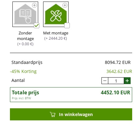
Zonder
Met montage
montage
(+ 2444.20 €)
(+ 0.00 €)
Standaardprijs
8094.72 EUR
-
45
% Korting
3642.62 EUR
Aantal
Totale prijs
4452.10 EUR
Prijs incl. BTW
In winkelwagen