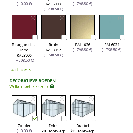
(+ 0.00 €)
RAL6009
(+ 798.50 €)
(+ 798.50 €)
Bourgondisch
Bruin
RAL1036
RAL6034
rood
RAL8017
(+ 798.50 €)
(+ 798.50 €)
RAL3005
(+ 798.50 €)
(+ 798.50 €)
Laad meer
DECORATIEVE ROEDEN
Welke moet ik kiezen?
Zonder
Enkel
Dubbel
(+ 0.00 €)
kruisontwerp
kruisontwerp