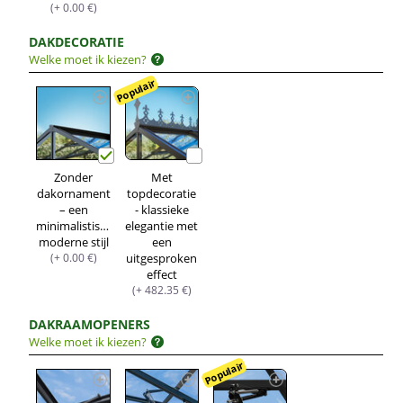
(+ 0.00 €)
DAKDECORATIE
Welke moet ik kiezen?
Populair
Zonder
Met
dakornament
topdecoratie
– een
- klassieke
minimalistische,
elegantie met
moderne stijl
een
(+ 0.00 €)
uitgesproken
effect
(+ 482.35 €)
DAKRAAMOPENERS
Welke moet ik kiezen?
Populair