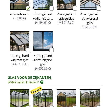
Polycarbonaat
4mm gehard
4mm gehard
4 mm gehard
(+ 0.00 €)
veiligheidsglas
spiegelglas
zonwerend
(+ 194.61 €)
(+ 391.72 €)
glas
(+ 652.86 €)
4 mm gehard
4mm gehard
wit, mat glas
zelfreinigend
(+ 652.86 €)
glas
(+ 652.86 €)
GLAS VOOR DE ZIJKANTEN
Welke moet ik kiezen?
Populair