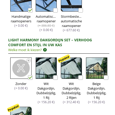
Handmatige
Automatische
Stormbestendige
raamopeners
raamopener
automatische
(+ 0.00 €)
(+ 386.80 €)
raamopener
(+ 0.00 €)
(+ 677.60 €)
LIGHT HARMONY DAKGORDIJN SET – VERHOOG
COMFORT EN STIJL IN UW KAS
Welke moet ik kiezen?
Populair
Zonder
Wit
Wit
Beige
(+ 0.00 €)
Dakgordijn,
Dakgordijn,
Dakgordijn,
Dubbelzijdig,
Dubbelzijdig,
Dubbelzijdig,
1 Rij
2 Rijen
1 Rij
(+ 156.20 €)
(+ 312.40 €)
(+ 156.20 €)
Populair