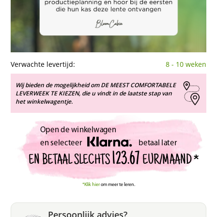
Verwachte levertijd:
8 - 10 weken
Wij bieden de mogelijkheid om DE MEEST COMFORTABELE
LEVERWEEK TE KIEZEN, die u vindt in de laatste stap van
het winkelwagentje.
Open de winkelwagen
en selecteer
betaal later
123.67
EUR/MAAND *
EN BETAAL SLECHTS
*Klik hier
om meer te leren.
Persoonlijk advies?