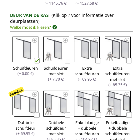
(+ 1145.76 €)
(+ 1527.68 €)
DEUR VAN DE KAS
(Klik op ? voor informatie over
deurplaatsen)
Welke moet ik kiezen?
Schuifdeuren
Schuifdeuren
Extra
Extra
(+ 0.00 €)
met slot
schuifdeuren
schuifdeuren
(+ 7.70 €)
(+ 69.95 €)
met slot
(+ 85.35 €)
Populair
Dubbele
Dubbele
Enkelbladige
Enkelbladige
schuifdeur
schuifdeur
+ dubbele
+ dubbele
(+ 69.95 €)
met slot
schuifdeuren
schuifdeuren
(+ 85.35 €)
(+ 104.92 €)
met slot