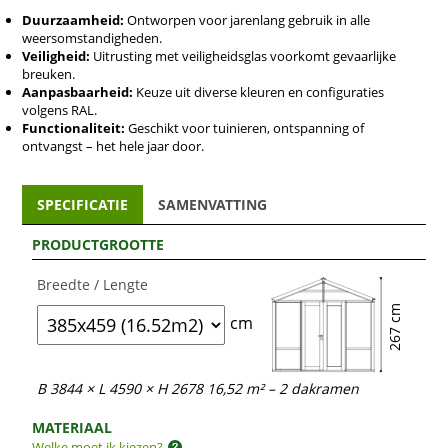
gewenste ventilatie. Volledig aanpasbaar aan jouw
Duurzaamheid:
Ontworpen voor jarenlang gebruik in alle
stijl.
weersomstandigheden.
Veiligheid:
Uitrusting met veiligheidsglas voorkomt gevaarlijke
Technische specificaties:
breuken.
Aanpasbaarheid:
Keuze uit diverse kleuren en configuraties
volgens RAL.
Beschikbare oppervlaktes:
16,52 m²,
23,45 m², 30 m²
Functionaliteit:
Geschikt voor tuinieren, ontspanning of
Deurhoogte:
185 cm
ontvangst – het hele jaar door.
Nokhoogte:
267 cm
4 mm gehard veiligheidsglas inbegrepen
Aluminium fundering en regenafvoer
standaard
SPECIFICATIE
SAMENVATTING
geïntegreerd
12 jaar garantie
op constructie en materialen
PRODUCTGROOTTE
Klantenervaringen
Breedte / Lengte
"Een prachtig tuinobject dat tegelijk praktisch én
267 cm
sfeervol is." – Laura Maes
cm
"We waren verrast door de kwaliteit en hoe
eenvoudig het in elkaar zat." – Pieter Van den Bosch
"Perfect voor ons moestuintje én als rustige leesplek."
B 3844 × L 4590 × H 2678 16,52 m² – 2 dakramen
– Elke Dewaele
MATERIAAL
Veilige en flexibele betaling
Welke moet ik kiezen?