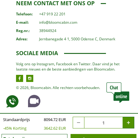
NEEM CONTACT MET ONS OP
Telefoon:
+47 919 22 201
E-mail:
info@bloomcabin.com
Reg.nr.:
38944924
Adres:
Jernbanegade 4 1, 5000 Odense C, Denmark
SOCIALE MEDIA
Volg ons op Instagram, Facebook en Twitter. Daar vind je het
laatste nieuws en de beste aanbiedingen van Bloomcabin.
© 2026, Bloomcabin. Alle rechten voorbehouden.
Standaardprijs
8094.72 EUR
-
45
% Korting
3642.62 EUR