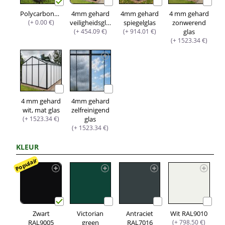
Polycarbonaat
4mm gehard
4mm gehard
4 mm gehard
(+ 0.00 €)
veiligheidsglas
spiegelglas
zonwerend
(+ 454.09 €)
(+ 914.01 €)
glas
(+ 1523.34 €)
4 mm gehard
4mm gehard
wit, mat glas
zelfreinigend
(+ 1523.34 €)
glas
(+ 1523.34 €)
KLEUR
Populair
Zwart
Victorian
Antraciet
Wit RAL9010
RAL9005
green
RAL7016
(+ 798.50 €)