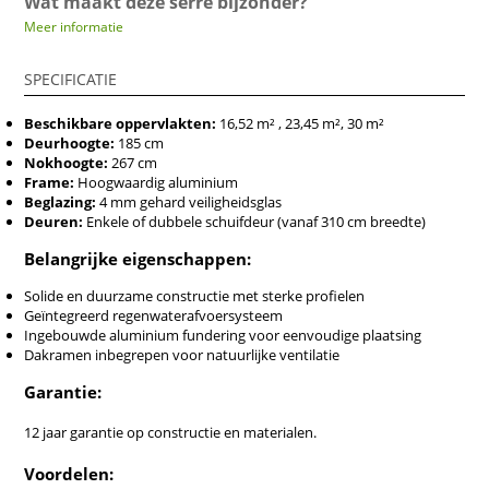
Wat maakt deze serre bijzonder?
Meer informatie
Doordachte indeling
De T-vorm laat toe om je serre logisch in te richten.
SPECIFICATIE
Gebruik het centrale deel voor tuinieren en de
zijarmen voor rust, gesprekken of creatieve
Beschikbare oppervlakten:
16,52 m² , 23,45 m², 30
m²
bezigheden.
Deurhoogte:
185 cm
Esthetisch sterk
Nokhoogte:
267 cm
Met een klassieke vorm en hoogwaardige afwerking is
Frame:
Hoogwaardig aluminium
deze serre een echte blikvanger die zich moeiteloos
Beglazing:
4 mm gehard veiligheidsglas
integreert in moderne of landelijke tuinen.
Deuren:
Enkele of dubbele schuifdeur (vanaf 310 cm breedte)
Gebruikscomfort in elk seizoen
Belangrijke eigenschappen:
Uitgerust met
dakramen voor verluchting
, een
geïntegreerde waterafvoer
en de optie om
Solide en duurzame constructie met sterke profielen
verwarming aan te sluiten – zo haal je er het hele jaar
Geïntegreerd regenwaterafvoersysteem
door plezier uit.
Ingebouwde aluminium fundering voor eenvoudige plaatsing
Zelf te monteren
Dakramen inbegrepen voor natuurlijke ventilatie
Elke serre wordt geleverd als
volledige bouwkit
met
Garantie:
duidelijke instructies. Ideaal voor wie graag zelf de
handen uit de mouwen steekt.
12 jaar garantie op constructie en materialen.
Keuzevrijheid
Stel je serre samen op jouw manier: kies een RAL-
Voordelen:
kleur, een enkel of dubbel schuifdeurmodel en de