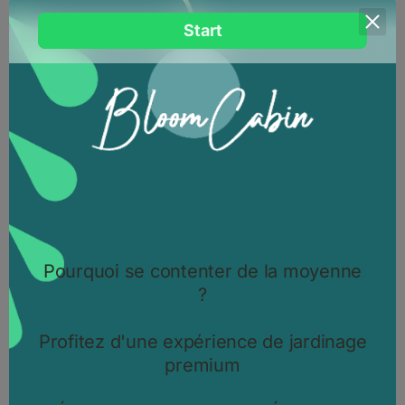
Orangerie T murale Bloomcabin – Serre
en aluminium de luxe pour jardins
français | Jusqu’à -45 % & livraison
gratuite en France
Découvrez l’Orangerie T murale Bloomcabin – une serre-orangerie
en aluminium haut de gamme avec plan en T, vitrages
personnalisables.
11.11.2025.