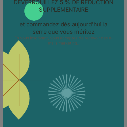
Mois Black Friday Bloomcabin France –
Jusqu’à 45% de Réduction sur les Serres,
Pavillons de Jardin et Abris en Bois
Profitez du Mois Black Friday Bloomcabin en France avec jusqu’à
45% de réduction sur les serres en aluminium, pavillons de jardin et
abris en bois.
03.11.2025.