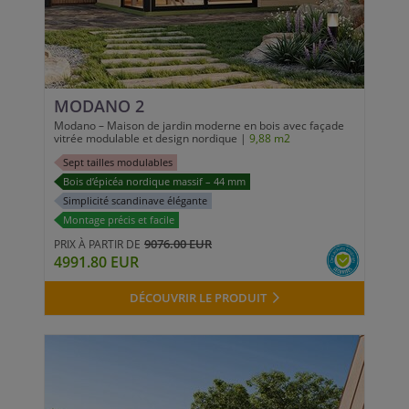
MODANO 2
Modano – Maison de jardin moderne en bois avec façade
vitrée modulable et design nordique |
9,88 m2
Sept tailles modulables
Bois d’épicéa nordique massif – 44 mm
Simplicité scandinave élégante
Montage précis et facile
9076.00 EUR
PRIX À PARTIR DE
4991.80 EUR
DÉCOUVRIR LE PRODUIT