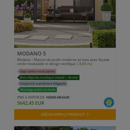
MODANO 5
Modano – Maison de jardin moderne en bois avec façade
vitrée modulable et design nordique |
8,64 m2
Sept tailles modulables
Bois d’épicéa nordique massif – 44 mm
Simplicité scandinave élégante
Montage précis et facile
10259.00 EUR
PRIX À PARTIR DE
5642.45 EUR
DÉCOUVRIR LE PRODUIT