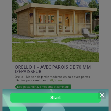
ORELLO 1 – AVEC PAROIS DE 70 MM
D’ÉPAISSEUR
Orello – Maison de jardin moderne en bois avec portes
pliantes panoramiques |
28,06 m2
Design scandinave moderne et lumineux
Portes vitrées panoramiques pliantes
Bois massif nordique de haute qualité
Espace polyvalent pour détente ou travail
20899.00 EUR
PRIX À PARTIR DE