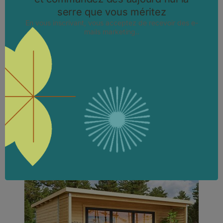
ORELLO 2 – AVEC PAROIS DE 44 MM
D’ÉPAISSEUR
Orello – Maison de jardin moderne en bois avec portes
pliantes panoramiques |
24,94 m2
Design scandinave moderne et lumineux
Portes vitrées panoramiques pliantes
Bois massif nordique de haute qualité
Espace polyvalent pour détente ou travail
DÉCOUVRIR LE PRODUIT