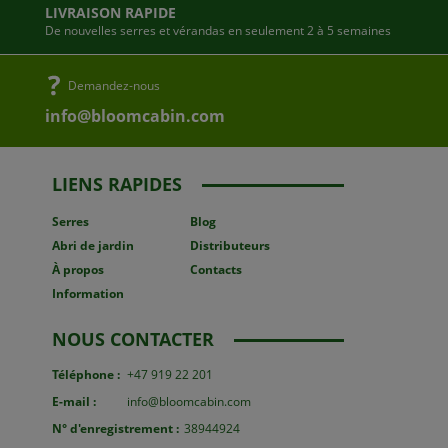
LIVRAISON RAPIDE
De nouvelles serres et vérandas en seulement 2 à 5 semaines
Demandez-nous
info@bloomcabin.com
LIENS RAPIDES
Serres
Blog
Abri de jardin
Distributeurs
À propos
Contacts
Information
NOUS CONTACTER
Téléphone :
+47 919 22 201
E-mail :
info@bloomcabin.com
N° d'enregistrement :
38944924