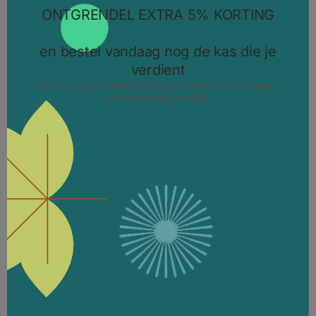
LUXE T-KAS MET ORANGERIESTIJL
T-model orangerie kas |
Van 16,52 m2 tot 30 m2
Blikvanger in de tuin
Tijdloze charme
Eenvoudig te bestellen
8526.72 EUR
PRIJS VANAF
4689.70 EUR
ONTDEK HET PRODUCT