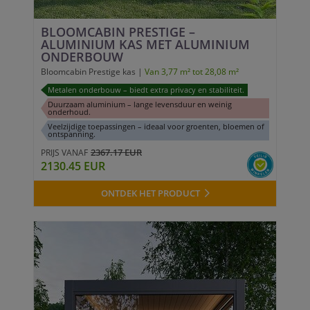
BLOOMCABIN PRESTIGE –
ALUMINIUM KAS MET ALUMINIUM
ONDERBOUW
Bloomcabin Prestige kas |
Van 3,77 m² tot 28,08 m²
Metalen onderbouw – biedt extra privacy en stabiliteit.
Duurzaam aluminium – lange levensduur en weinig
onderhoud.
Veelzijdige toepassingen – ideaal voor groenten, bloemen of
ontspanning.
2367.17 EUR
PRIJS VANAF
2130.45 EUR
ONTDEK HET PRODUCT