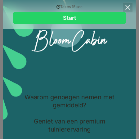
Aanpasbaar design
5319.00 EUR
PRIJS VANAF
2925.45 EUR
ONTDEK HET PRODUCT