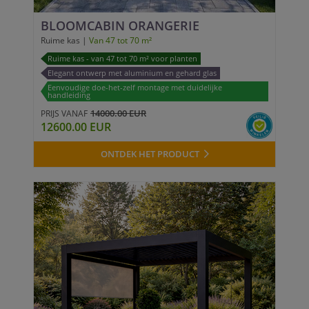
BLOOMCABIN ORANGERIE
Ruime kas |
Van 47 tot 70 m²
Ruime kas - van 47 tot 70 m² voor planten
Elegant ontwerp met aluminium en gehard glas
Eenvoudige doe-het-zelf montage met duidelijke
handleiding
14000.00 EUR
PRIJS VANAF
12600.00 EUR
ONTDEK HET PRODUCT