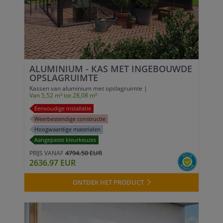
ALUMINIUM - KAS MET INGEBOUWDE
OPSLAGRUIMTE
Kassen van aluminium met opslagruimte |
Van 5,52 m² tot 28,08 m²
Eenvoudige installatie
Weerbestendige constructie
Hoogwaardige materialen
Aangepaste kleurkeuzes
4794.50 EUR
PRIJS VANAF
2636.97 EUR
ONTDEK HET PRODUCT