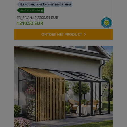
Nu kopen, later betalen met Klarna
Stormbestendig
2200.91 EUR
PRIJS VANAF
1210.50 EUR
ONTDEK HET PRODUCT