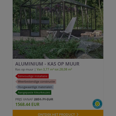
ALUMINIUM - KAS OP MUUR
Kas op muur |
Van 3,77 m² tot 28,08 m²
Eenvoudige installatie
Weerbestendige constructie
Hoogwaardige materialen
Aangepaste kleurkeuzes
2851.71 EUR
PRIJS VANAF
1568.44 EUR
ONTDEK HET PRODUCT