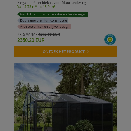
Elegante Piramidekas voor Muurfundering |
Van 5,53 m² tot 18,9 m²
Geschikt voor muur- en stenen funderingen
Duurzame premiumconstructie
Architectonisch en stijlvol design
4273.09 EUR
PRIJS VANAF
2350.20 EUR
ONTDEK HET PRODUCT