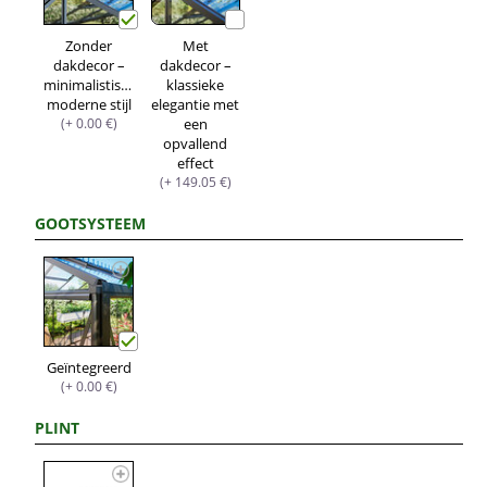
Zonder
Met
dakdecor –
dakdecor –
minimalistische,
klassieke
moderne stijl
elegantie met
(+ 0.00 €)
een
opvallend
effect
(+ 149.05 €)
GOOTSYSTEEM
Geïntegreerd
(+ 0.00 €)
PLINT