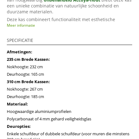
een unieke combinatie van natuurlijke schoonheid en
duurzame materialen.
Deze kas combineert functionaliteit met esthetische
aantrekkingskracht, waardoor het een verfijnde toevoeging
Meer informatie
is aan elke buitenruimte. Het
onbehandelde Accoya-hout
zorgt voor een natuurlijke uitstraling die mooi ouder wordt
SPECIFICATIE
en in de loop der tijd aan karakter wint.
Reserveer nu
om
uw exclusieve kas veilig te stellen!
Afmetingen:
Accoya®-hout
kenmerkt zich door bijzondere
235 cm Brede Kassen:
duurzaamheid en bestendigheid tegen weersinvloeden.
Nokhoogte: 232 cm
Het wordt gemaakt van Radiata-pine en ondergaat een
gepatenteerde, niet-giftige behandeling die het hout tot in
Deurhoogte: 165 cm
de kern modificeert. Deze behandeling maakt Accoya® tot
310 cm Brede Kassen:
een van de meest duurzame houtsoorten ter wereld. De
Nokhoogte: 267 cm
gegarandeerde levensduur van dergelijke houtelementen is
Deurhoogte: 185 cm
minimaal 50 jaar en het betreft FSC-gecertificeerd hout van
duurzame herkomst.
Materiaal:
Waarom kiezen voor onze kas?
Hoogwaardige aluminiumprofielen
Polycarbonaat of 4 mm gehard veiligheidsglas
Robuuste constructie
: Gemaakt met hoogwaardige
Deuropties:
aluminiumprofielen
en verkrijgbaar met ofwel
Enkele schuifdeur of dubbele schuifdeur (voor muren die minstens
polycarbonaat
of
gehard veiligheidsglas
om lang­