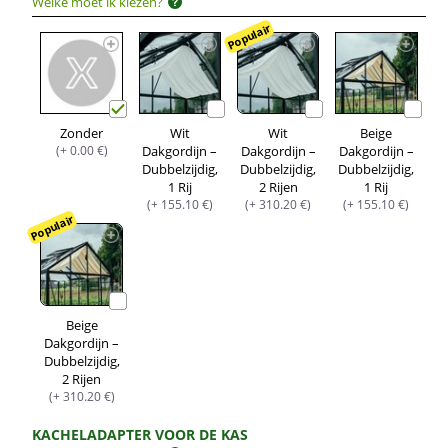
Welke moet ik kiezen?
Populair
Zonder
Wit
Wit
Beige
(+ 0.00 €)
Dakgordijn –
Dakgordijn –
Dakgordijn –
Dubbelzijdig,
Dubbelzijdig,
Dubbelzijdig,
1 Rij
2 Rijen
1 Rij
(+ 155.10 €)
(+ 310.20 €)
(+ 155.10 €)
Populair
Beige
Dakgordijn –
Dubbelzijdig,
2 Rijen
(+ 310.20 €)
KACHELADAPTER VOOR DE KAS