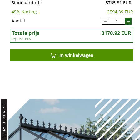
Standaardprijs
5765.31 EUR
-
45
% Korting
2594.39 EUR
Aantal
Totale prijs
3170.92 EUR
Prijs incl. BTW
In winkelwagen
EERSTE KLASSE