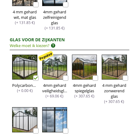
4 mm gehard
4mm gehard
wit, mat glas
zelfreinigend
(+ 131.85 €)
glas
(+ 131.85 €)
GLAS VOOR DE ZIJKANTEN
Welke moet ik kiezen?
Populair
Polycarbonaat
4mm gehard
4mm gehard
4 mm gehard
(+ 0.00 €)
veiligheidsglas
spiegelglas
zonwerend
(+ 69.06 €)
(+ 307.65 €)
glas
(+ 307.65 €)