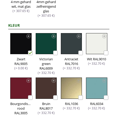
4 mm gehard
4mm gehard
wit, mat glas
zelfreinigend
(+ 307.65 €)
glas
(+ 307.65 €)
KLEUR
Zwart
Victorian
Antraciet
Wit RAL9010
RAL9005
green
RAL7016
(+ 332.70 €)
(+ 0.00 €)
RAL6009
(+ 332.70 €)
(+ 332.70 €)
Bourgondisch
Bruin
RAL1036
RAL6034
rood
RAL8017
(+ 332.70 €)
(+ 332.70 €)
RAL3005
(+ 332.70 €)