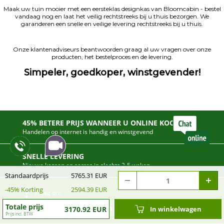
Maak uw tuin mooier met een eersteklas designkas van Bloomcabin - bestel
vandaag nog en laat het veilig rechtstreeks bij u thuis bezorgen. We
garanderen een snelle en veilige levering rechtstreeks bij u thuis.
Onze klantenadviseurs beantwoorden graag al uw vragen over onze
producten, het bestelproces en de levering.
Simpeler, goedkoper, winstgevender!
45% BETERE PRIJS WANNEER U ONLINE KOOPT
Handelen op internet is handig en winstgevend
SNELLE LEVERING
Nieuwe kassen en serres in slechts 2-5 weken
Standaardprijs
5765.31 EUR
-
45
% Korting
2594.39 EUR
Vraag ons
Totale prijs
info@bloomcabin.com
3170.92 EUR
In winkelwagen
Prijs incl. BTW