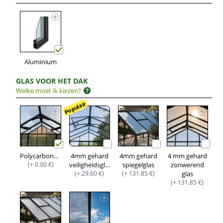
Aluminium
GLAS VOOR HET DAK
Welke moet ik kiezen?
Populair
Polycarbonaat
4mm gehard
4mm gehard
4 mm gehard
(+ 0.00 €)
veiligheidsglas
spiegelglas
zonwerend
(+ 29.60 €)
(+ 131.85 €)
glas
(+ 131.85 €)