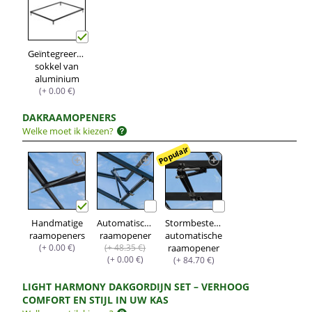
Geïntegreerde
sokkel van
aluminium
(+ 0.00 €)
DAKRAAMOPENERS
Welke moet ik kiezen?
Populair
Handmatige
Automatische
Stormbestendige
raamopeners
raamopener
automatische
(+ 0.00 €)
(+ 48.35 €)
raamopener
(+ 0.00 €)
(+ 84.70 €)
LIGHT HARMONY DAKGORDIJN SET – VERHOOG
COMFORT EN STIJL IN UW KAS