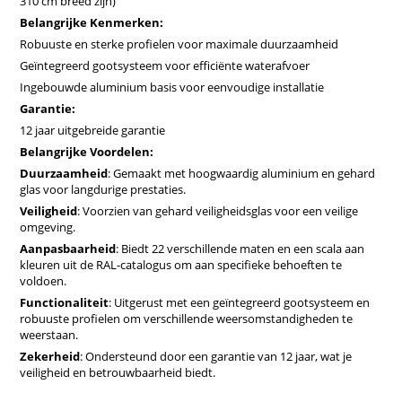
310 cm breed zijn)
durige
duurzaamheid
te garanderen. Meer hierover
bij
Technologieën
.
Belangrijke Kenmerken:
Aanpasbare opties
: Verkrijgbaar in 22 verschillende
Robuuste en sterke profielen voor maximale duurzaamheid
maten en kan in elke gewenste kleur uit de
RAL-palet
Geïntegreerd gootsysteem voor efficiënte waterafvoer
geleverd worden, zodat je je kas precies naar wens
Ingebouwde aluminium basis voor eenvoudige installatie
kunt aanpassen.
Optimale klimaatbeheersing
: Uitgerust met handige
Garantie:
dakramen
voor nauwkeurige regeling van
12 jaar uitgebreide garantie
temperatuur
en
vochtigheid
, noodzakelijk voor
Belangrijke Voordelen:
gezonde plantengroei.
Duurzaamheid
: Gemaakt met hoogwaardig aluminium en gehard
Eenvoudig te installeren
: Onze ingenieurs hebben
glas voor langdurige prestaties.
elk onderdeel ontworpen voor eenvoudige montage,
zodat je snel kunt genieten van je nieuwe kas. Lees
Veiligheid
: Voorzien van gehard veiligheidsglas voor een veilige
meer bij
Aankoop & Levering
.
omgeving.
Concurrerende prijs
: Als fabrikant bieden wij de
Aanpasbaarheid
: Biedt 22 verschillende maten en een scala aan
beste prijzen op de markt direct aan de klant zonder
kleuren uit de RAL-catalogus om aan specifieke behoeften te
tussenpersonen, wat de hoogste kwaliteit garandeert
voldoen.
tegen onverslaanbare prijzen. Lees meer over onze
Functionaliteit
: Uitgerust met een geïntegreerd gootsysteem en
Bestuursbeleid
.
robuuste profielen om verschillende weersomstandigheden te
weerstaan.
Klantbeoordelingen
Zekerheid
: Ondersteund door een garantie van 12 jaar, wat je
veiligheid en betrouwbaarheid biedt.
"Ik ben echt dol op mijn nieuwe kas van
Bloomcabin
!
Het is robuust, mooi en was zo eenvoudig te