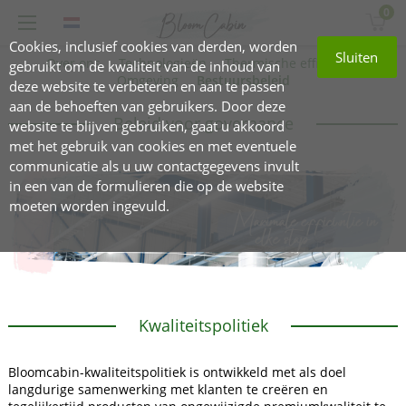
0
Cookies, inclusief cookies van derden, worden
Sluiten
Over ons
Technologieën
Thermische efficiëntie
gebruikt om de kwaliteit van de inhoud van
Omgeving
Bestuursbeleid
deze website te verbeteren en aan te passen
aan de behoeften van gebruikers. Door deze
Beleid voor governance
website te blijven gebruiken, gaat u akkoord
met het gebruik van cookies en met eventuele
communicatie als u uw contactgegevens invult
in een van de formulieren die op de website
moeten worden ingevuld.
Kwaliteitspolitiek
Bloomcabin-kwaliteitspolitiek is ontwikkeld met als doel
langdurige samenwerking met klanten te creëren en