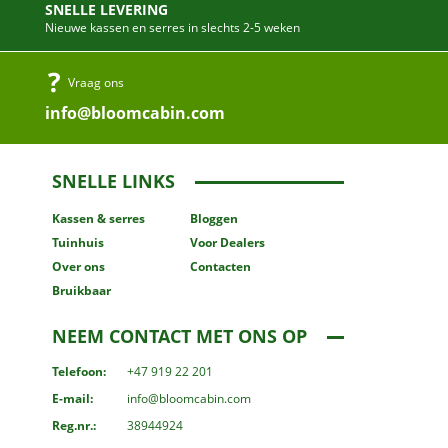
SNELLE LEVERING
Nieuwe kassen en serres in slechts 2-5 weken
Vraag ons
info@bloomcabin.com
SNELLE LINKS
Kassen
& serres
Bloggen
Tuinhuis
Voor Dealers
Over ons
Contacten
Bruikbaar
NEEM CONTACT MET ONS OP
Telefoon:
+47 919 22 201
E-mail:
info@bloomcabin.com
Reg.nr.:
38944924