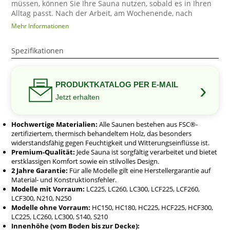
müssen, können Sie Ihre Sauna nutzen, sobald es in Ihren
Alltag passt. Nach der Arbeit, am Wochenende, nach
sportlicher Aktivität oder an einem kalten Winterabend
Mehr Informationen
beginnt Ihre Auszeit nur wenige Schritte von der Haustür
entfernt.
Spezifikationen
Mit Außenmaßen von ungefähr 211 cm Länge, 210 cm
Breite und 222 cm Höhe bietet die S 210 einen
überraschend geräumigen Saunabereich, ohne die
›
Dimensionen eines großen Saunahauses anzunehmen.
PRODUKTKATALOG PER E-MAIL
Dadurch eignet sie sich für private Gärten, geeignete
Jetzt erhalten
Terrassen, Ferienhäuser und andere Außenbereiche, in
denen eine hochwertige
Gartensauna
entstehen soll.
Hochwertige Materialien:
Alle Saunen bestehen aus FSC®-
Im Inneren erreicht die Saunakabine eine Höhe von rund
zertifiziertem, thermisch behandeltem Holz, das besonders
195 cm. Der großzügig nutzbare Sitzbankbereich misst
widerstandsfähig gegen Feuchtigkeit und Witterungseinflüsse ist.
ungefähr 180 × 198 cm und bietet ausreichend Raum zum
Premium-Qualität:
Jede Sauna ist sorgfältig verarbeitet und bietet
entspannten Sitzen, Zurücklehnen und – abhängig von der
erstklassigen Komfort sowie ein stilvolles Design.
Körpergröße – auch zum Liegen. Das Innenvolumen von
2 Jahre Garantie:
Für alle Modelle gilt eine Herstellergarantie auf
etwa 12 m³ verbindet ein angenehmes Raumgefühl mit
Material- und Konstruktionsfehler.
einer Kabinengröße, die sich durch einen passend
Modelle mit Vorraum:
LC225, LC260, LC300, LCF225, LCF260,
ausgewählten Saunaofen effizient beheizen lässt.
LCF300, N210, N250
Die S 210 besitzt keinen separaten Vorraum. Dadurch wird
Modelle ohne Vorraum:
HC150, HC180, HC225, HCF225, HCF300,
LC225, LC260, LC300, S140, S210
die kompakte Außenlänge möglichst vollständig für den
Innenhöhe (vom Boden bis zur Decke):
eigentlichen Saunabereich genutzt. Kunden, die mehr Wert