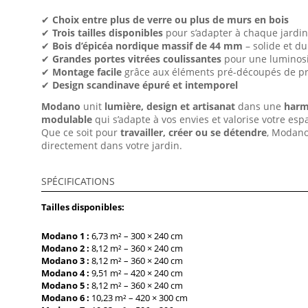
✔
Choix entre plus de verre ou plus de murs en bois
✔
Trois tailles disponibles
pour s’adapter à chaque jardi
✔
Bois d’épicéa nordique massif de 44 mm
– solide et d
✔
Grandes portes vitrées coulissantes
pour une luminos
✔
Montage facile
grâce aux éléments pré-découpés de pr
✔
Design scandinave épuré et intemporel
Modano
unit
lumière, design et artisanat
dans une
harm
modulable
qui s’adapte à vos envies et valorise votre esp
Que ce soit pour
travailler, créer ou se détendre
, Modano
directement dans votre jardin.
SPÉCIFICATIONS
Tailles disponibles:
Modano 1 :
6,73 m² – 300 × 240 cm
Modano 2 :
8,12 m² – 360 × 240 cm
Modano 3 :
8,12 m² – 360 × 240 cm
Modano 4 :
9,51 m² – 420 × 240 cm
Modano 5 :
8,12 m² – 360 × 240 cm
Modano 6 :
10,23 m² – 420 × 300 cm