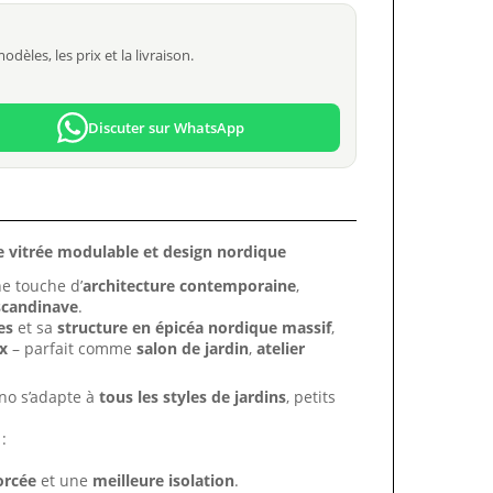
èles, les prix et la livraison.
Discuter sur WhatsApp
 vitrée modulable et design nordique
ne touche d’
architecture contemporaine
,
 scandinave
.
es
et sa
structure en épicéa nordique massif
,
ux
– parfait comme
salon de jardin
,
atelier
no s’adapte à
tous les styles de jardins
, petits
:
orcée
et une
meilleure isolation
.