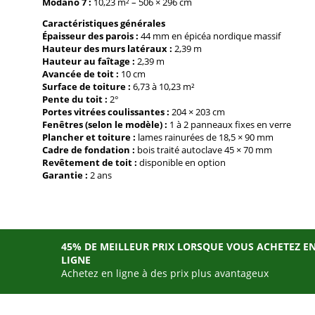
Modano 7 :
10,23 m² – 506 × 296 cm
Caractéristiques générales
Épaisseur des parois :
44 mm en épicéa nordique massif
Hauteur des murs latéraux :
2,39 m
Hauteur au faîtage :
2,39 m
Avancée de toit :
10 cm
Surface de toiture :
6,73 à 10,23 m²
Pente du toit :
2°
Portes vitrées coulissantes :
204 × 203 cm
Fenêtres (selon le modèle) :
1 à 2 panneaux fixes en verre
Plancher et toiture :
lames rainurées de 18,5 × 90 mm
Cadre de fondation :
bois traité autoclave 45 × 70 mm
Revêtement de toit :
disponible en option
Garantie :
2 ans
45% DE MEILLEUR PRIX LORSQUE VOUS ACHETEZ E
LIGNE
Achetez en ligne à des prix plus avantageux