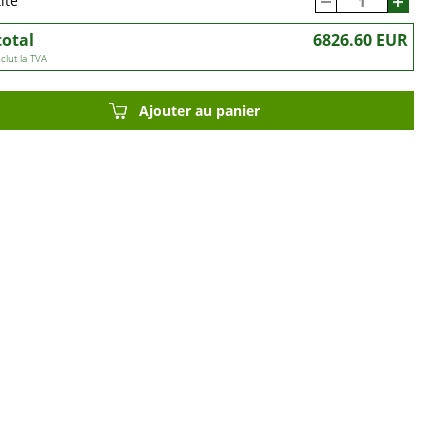
ité
total
6826.60 EUR
nclut la TVA
Ajouter au panier