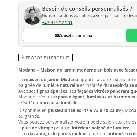
Besoin de conseils personnalisés ?
Nous répondons volontiers à vos questions sur les mod
+47 919 22 201
✉
Conseils par e-mail
À PROPOS DU PRODUIT
Modano – Maison de jardin moderne en bois avec façade
La
maison de jardin Modano
apporte à votre extérieur u
baignée de
lumière naturelle
et inspirée du
savoir-faire
Avec ses
lignes épurées
, ses
façades vitrées panoramiqu
Modano crée un
espace élégant, lumineux et harmonie
créatif
ou
bureau à domicile
.
Disponible en
plusieurs tailles
(de
6,73 à 10,23 m²
), Moda
ou grands.
Vous pouvez personnaliser votre modèle selon vos envies 
–
plus de vitrage
pour un
intérieur baigné de lumière
,
– ou
davantage de parois en bois
pour une
intimité renf