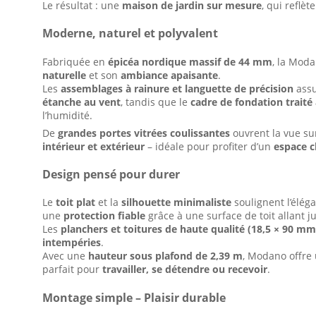
Le résultat : une
maison de jardin sur mesure
, qui reflèt
Moderne, naturel et polyvalent
Fabriquée en
épicéa nordique massif de 44 mm
, la Mod
naturelle
et son
ambiance apaisante
.
Les
assemblages à rainure et languette de précision
ass
étanche au vent
, tandis que le
cadre de fondation traité
l’humidité.
De
grandes portes vitrées coulissantes
ouvrent la vue sur
intérieur et extérieur
– idéale pour profiter d’un
espace cl
Design pensé pour durer
Le
toit plat
et la
silhouette minimaliste
soulignent l’élé
une
protection fiable
grâce à une surface de toit allant j
Les
planchers et toitures de haute qualité (18,5 × 90 mm
intempéries
.
Avec une
hauteur sous plafond de 2,39 m
, Modano offre
parfait pour
travailler, se détendre ou recevoir
.
Montage simple – Plaisir durable