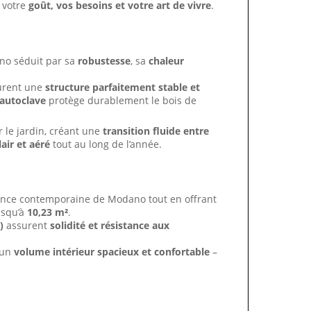
e votre
goût, vos besoins et votre art de vivre
.
ano séduit par sa
robustesse
, sa
chaleur
urent une
structure parfaitement stable et
 autoclave
protège durablement le bois de
 le jardin, créant une
transition fluide entre
air et aéré
tout au long de l’année.
gance contemporaine de Modano tout en offrant
usqu’à
10,23 m²
.
)
assurent
solidité et résistance aux
 un
volume intérieur spacieux et confortable
–