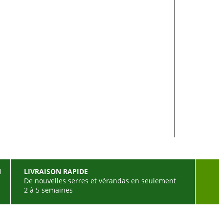
N
LIVRAISON RAPIDE
De nouvelles serres et vérandas en seulement
2 à 5 semaines