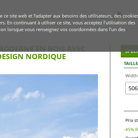
 ce site web et l’adapter aux besoins des utilisateurs, des cookie
SERRES
ABRI DE JARDIN
À PROPOS
INFORMATION
BLOG
rs. En continuant à utiliser ce site, vous acceptez l’utilisation des
ion lorsque vous renseignez vos coordonnées dans l’un des
MODERNE EN BOIS AVEC
SPÉCI
DESIGN NORDIQUE
TAILL
Width
Prix 
-
45
% R