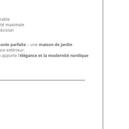
n
urable
ité maximale
écision
onie parfaite
– une
maison de jardin
ace extérieur.
 apporte l’
élégance et la modernité nordique