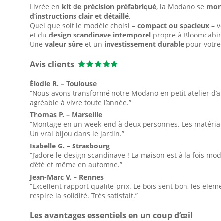
Livrée en
kit de précision préfabriqué
, la Modano se
mon
d’instructions clair et détaillé
.
Quel que soit le modèle choisi –
compact ou spacieux
– v
et du
design scandinave intemporel
propre à Bloomcabi
Une
valeur sûre
et un
investissement durable
pour votre 
Avis clients
Élodie R. – Toulouse
“Nous avons transformé notre Modano en petit atelier d’art
agréable à vivre toute l’année.”
Thomas P. – Marseille
“Montage en un week-end à deux personnes. Les matériaux 
Un vrai bijou dans le jardin.”
Isabelle G. – Strasbourg
“J’adore le design scandinave ! La maison est à la fois mo
d’été et même en automne.”
Jean-Marc V. – Rennes
“Excellent rapport qualité-prix. Le bois sent bon, les élé
respire la solidité. Très satisfait.”
Les avantages essentiels en un coup d’œil