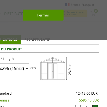
France (Français)
0
s
Envoyer le panier
DISTRIBUTEURS
CONTACTS
Fermer
par e-mail
FICATIONS
RÉCAPITULATIF
E DU PRODUIT
 / Length
23.9 cm
cm
standard
12412.00 EUR
emise
5585.40 EUR