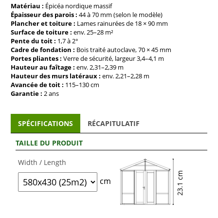
environnements :
compacte
pour les petits jardins ou
Matériau :
Épicéa nordique massif
spacieuse
pour un
refuge lumineux au cœur de la nature
.
Épaisseur des parois :
44 à 70 mm (selon le modèle)
Plancher et toiture :
Lames rainurées de 18 × 90 mm
Design et fonctionnalité en parfaite harmonie
Surface de toiture :
env. 25–28 m²
Pente du toit :
1,7 à 2°
Cadre de fondation :
Bois traité autoclave, 70 × 45 mm
L’Orello se distingue par ses
lignes architecturales épurées
,
Portes pliantes :
Verre de sécurité, largeur 3,4–4,1 m
ses
grandes surfaces vitrées
et la
fusion harmonieuse du
Hauteur au faîtage :
env. 2,31–2,39 m
bois et de la lumière
.
Hauteur des murs latéraux :
env. 2,21–2,28 m
Les
portes pliantes en verre de sécurité
s’ouvrent
Avancée de toit :
115–130 cm
complètement, effaçant la frontière entre intérieur et
Garantie :
2 ans
extérieur – un
espace idéal pour les soirées d’été
, les
apéritifs entre amis
ou les
moments de détente au soleil
.
Son
toit plat moderne
souligne le style contemporain,
SPÉCIFICATIONS
RÉCAPITULATIF
tandis que la
chaleur naturelle de l’épicéa nordique
apporte
caractère et douceur
à l’ensemble.
TAILLE DU PRODUIT
Matériaux haut de gamme et construction
Width / Length
durable
23.1 cm
cm
Fabriquée à partir de
madriers massifs de 44 à 70 mm
,
Orello garantit une
stabilité exceptionnelle
et une
résistance à long terme
.
Les
assemblages à rainure et languette de précision