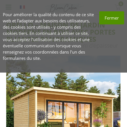
0
Pour améliorer la qualité du contenu de ce site
Fermer
web et l’adapter aux besoins des utilisateurs,
ORELLO – MAISON DE JARDIN
des cookies sont utilisés - y compris des
MODERNE EN BOIS AVEC PORTES
cookies tiers. En continuant à utiliser ce site,
PLIANTES PANORAMIQUES
vous acceptez l’utilisation des cookies et une
orello 3 – avec parois de 44 mm d’épaisseur
éventuelle communication lorsque vous
renseignez vos coordonnées dans l’un des
formulaires du site.