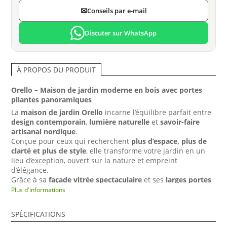
✉
Conseils par e-mail
Discuter sur WhatsApp
À PROPOS DU PRODUIT
Orello – Maison de jardin moderne en bois avec portes
pliantes panoramiques
La
maison de jardin Orello
incarne l’équilibre parfait entre
design contemporain
,
lumière naturelle
et
savoir-faire
artisanal nordique
.
Conçue pour ceux qui recherchent
plus d’espace, plus de
clarté et plus de style
, elle transforme votre jardin en un
lieu d’exception, ouvert sur la nature et empreint
d’élégance.
Grâce à sa
façade vitrée spectaculaire
et ses
larges portes
pliantes panoramiques
, Orello s’ouvre entièrement vers
Plus d'informations
l’extérieur, créant une
sensation unique de liberté et
d’harmonie
.
SPÉCIFICATIONS
Disponible en
trois tailles
, Orello s’adapte à tous les