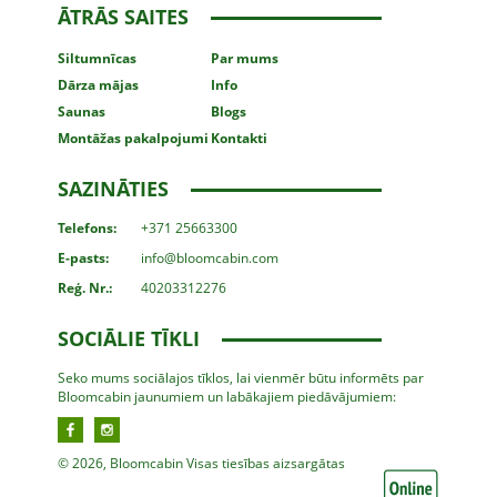
ĀTRĀS SAITES
Siltumnīcas
Par mums
Dārza mājas
Info
Saunas
Blogs
Montāžas
pakalpojumi
Kontakti
SAZINĀTIES
Telefons:
+371 25663300
E-pasts:
info@bloomcabin.com
Reģ. Nr.:
40203312276
SOCIĀLIE TĪKLI
Seko mums sociālajos tīklos, lai vienmēr būtu informēts par
Bloomcabin jaunumiem un labākajiem piedāvājumiem:
© 2026, Bloomcabin Visas tiesības aizsargātas