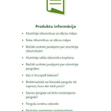
Produktu informācija
Alumīnija siltumnīcas un dārza mājas
Koka siltumnīcas un dārza mājas
Biežāk uzdotie jautājumi par alumīnija
siltumnīcām
Alumīnija stikla siltumnīcu kopšana
Biežāk uzdotie jautājumi par alumīnija
pergolām
Kas ir Accoya® koksne?
Bioklimatiskā vai klasiskā pergola: kā
saprast, kura der tieši jums?
Sienas pergola vai brīvi novietojama
pergola?
Pergolu izmēru ceļvedis
Pergolas pamatnes sagatavošana