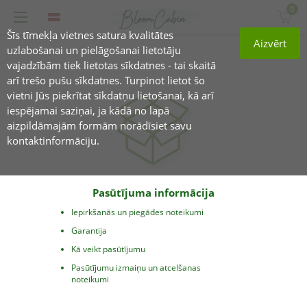
0
Šīs tīmekļa vietnes satura kvalitātes
Aizvērt
uzlabošanai un pielāgošanai lietotāju
vajadzībām tiek lietotas sīkdatnes - tai skaitā
arī trešo pušu sīkdatnes. Turpinot lietot šo
vietni Jūs piekrītat sīkdatņu lietošanai, kā arī
iespējamai saziņai, ja kādā no lapā
aizpildāmajām formām norādīsiet savu
kontaktinformāciju.
Pasūtījuma informācija
Iepirkšanās un piegādes noteikumi
Garantija
Kā veikt pasūtījumu
Pasūtījumu izmaiņu un atcelšanas
noteikumi