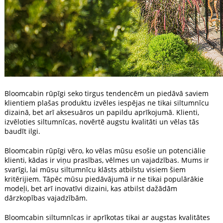
Bloomcabin rūpīgi seko tirgus tendencēm un piedāvā saviem
klientiem plašas produktu izvēles iespējas ne tikai siltumnīcu
dizainā, bet arī aksesuāros un papildu aprīkojumā. Klienti,
izvēloties siltumnīcas, novērtē augstu kvalitāti un vēlas tās
baudīt ilgi.
Bloomcabin rūpīgi vēro, ko vēlas mūsu esošie un potenciālie
klienti, kādas ir viņu prasības, vēlmes un vajadzības. Mums ir
svarīgi, lai mūsu siltumnīcu klāsts atbilstu visiem šiem
kritērijiem. Tāpēc mūsu piedāvājumā ir ne tikai populārākie
modeļi, bet arī inovatīvi dizaini, kas atbilst dažādām
dārzkopības vajadzībām.
Bloomcabin siltumnīcas ir aprīkotas tikai ar augstas kvalitātes