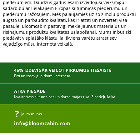
piederumiem. Daudzus gadus esam izveidojuši veiksmīgu
sadarbību ar lielākajiem Eiropas siltumnīcas piederumu un
piederumu ražotājiem. Mēs paļaujamies uz šo zīmolu produktu
augsto un pārbaudīto kvalitāti, kas ir atzīti un novērtēti visā
pasaulē. Bloomcabin pastāvīgi meklē jaunus materiālus un
risinājumus produktu kvalitātes uzlabošanai. Mums ir būtiski
piedāvāt visplašāko klāstu, lai ikviens varētu atrast sev
vajadzīgo mūsu interneta veikalā.
45% IZDEVĪGĀK VEICOT PIRKUMUS TIEŠAISTĒ
Ērti un izdevīgi pirkumi internetā
ĀTRA PIEGĀDE
Kvalitatīvas siltumnīcas un dārza mājas tikai 3 nedēļu laikā
Jautā mums
info@bloomcabin.com