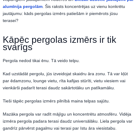
alumīnija pergolām
. Šis raksts koncentrējas uz vienu konkrētu
jautājumu: kāds pergolas izmērs patiešām ir piemērots jūsu
terasei?
Kāpēc pergolas izmērs ir tik
svarīgs
Pergola nedod tikai ēnu. Tā veido telpu.
Kad uzstādāt pergolu, jūs izveidojat skaidru āra zonu. Tā var kļūt
par ēdamzonu, lounge vietu, rīta kafijas stūrīti, vietu viesiem vai
vienkārši padarīt terasi daudz sakārtotāku un patīkamāku.
Tieši tāpēc pergolas izmērs pilnībā maina telpas sajūtu.
Mazāka pergola var radīt mājīgu un koncentrētu atmosfēru. Vidēja
izmēra pergola padara terasi daudz universālāku. Liela pergola var
gandrīz pārvērst pagalmu vai terasi par īstu āra viesistabu.