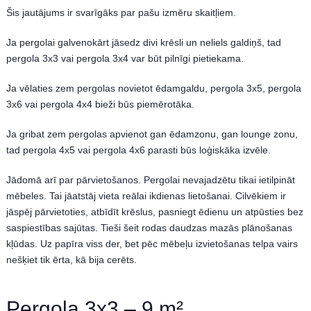
Šis jautājums ir svarīgāks par pašu izmēru skaitļiem.
Ja pergolai galvenokārt jāsedz divi krēsli un neliels galdiņš, tad
pergola 3x3 vai pergola 3x4 var būt pilnīgi pietiekama.
Ja vēlaties zem pergolas novietot ēdamgaldu, pergola 3x5, pergola
3x6 vai pergola 4x4 bieži būs piemērotāka.
Ja gribat zem pergolas apvienot gan ēdamzonu, gan lounge zonu,
tad pergola 4x5 vai pergola 4x6 parasti būs loģiskāka izvēle.
Jādomā arī par pārvietošanos. Pergolai nevajadzētu tikai ietilpināt
mēbeles. Tai jāatstāj vieta reālai ikdienas lietošanai. Cilvēkiem ir
jāspēj pārvietoties, atbīdīt krēslus, pasniegt ēdienu un atpūsties bez
saspiestības sajūtas. Tieši šeit rodas daudzas mazās plānošanas
kļūdas. Uz papīra viss der, bet pēc mēbeļu izvietošanas telpa vairs
nešķiet tik ērta, kā bija cerēts.
Pergola 3x3 – 9 m²