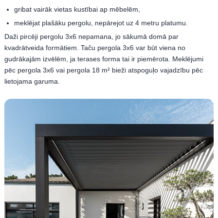
gribat vairāk vietas kustībai ap mēbelēm,
meklējat plašāku pergolu, nepārejot uz 4 metru platumu.
Daži pircēji pergolu 3x6 nepamana, jo sākumā domā par
kvadrātveida formātiem. Taču pergola 3x6 var būt viena no
gudrākajām izvēlēm, ja terases forma tai ir piemērota. Meklējumi
pēc pergola 3x6 vai pergola 18 m² bieži atspoguļo vajadzību pēc
lietojama garuma.