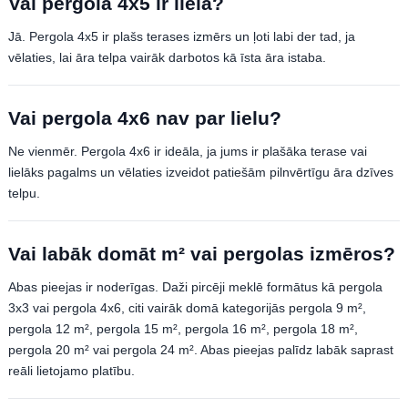
Vai pergola 4x5 ir liela?
Jā. Pergola 4x5 ir plašs terases izmērs un ļoti labi der tad, ja
vēlaties, lai āra telpa vairāk darbotos kā īsta āra istaba.
Vai pergola 4x6 nav par lielu?
Ne vienmēr. Pergola 4x6 ir ideāla, ja jums ir plašāka terase vai
lielāks pagalms un vēlaties izveidot patiešām pilnvērtīgu āra dzīves
telpu.
Vai labāk domāt m² vai pergolas izmēros?
Abas pieejas ir noderīgas. Daži pircēji meklē formātus kā pergola
3x3 vai pergola 4x6, citi vairāk domā kategorijās pergola 9 m²,
pergola 12 m², pergola 15 m², pergola 16 m², pergola 18 m²,
pergola 20 m² vai pergola 24 m². Abas pieejas palīdz labāk saprast
reāli lietojamo platību.