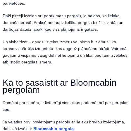
pārvietoties.
Daži pircēji izvēlas arī pārāk mazu pergolu, jo baidās, ka lielāka
dominēs terasē. Praksē nedaudz lielāka pergola bieži izskatās un
darbojas daudz labāk, kad viss plānojums ir gatavs.
Un visbeidzot – daudzi izvēlas izmēru vēl pirms ir izlēmuši, kā
terase vispār tiks izmantota. Tas apgriež plānošanu otrādi. Vairumā
gadījumu vispirms vajag definēt lietojumu un tikai pēc tam izvēlēties
atbilstošo pergolas izmēru.
Kā to sasaistīt ar Bloomcabin
pergolām
Domājot par izmēru, ir lietderīgi vienlaikus padomāt arī par pergolas
tipu.
Ja vēlaties brīvi novietojamu pergolu ar lielāku brīvību izvietojumā,
dabiskā izvēle ir
Bloomcabin pergola
.