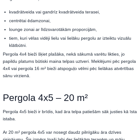
kvadrātveida vai gandrīz kvadrātveida terasei,
centrētai ēdamzonai,
lounge zonai ar līdzsvarotākām proporcijām,
tiem, kuri vēlas vidēji lielu vai lielāku pergolu ar izteiktu vizuālu
klātbūtni.
Pergola 4x4 bieži šķiet plašāka, nekā sākumā varētu likties, jo
papildu platums būtiski maina telpas uztveri. Meklējumi pēc pergola
4x4 vai pergola 16 m² bieži atspoguļo vēlmi pēc lielākas atvērtības
sānu virzienā.
Pergola 4x5 – 20 m²
Pergola 4x5 bieži ir brīdis, kad āra telpa patiešām sāk justies kā īsta
istaba.
Ar 20 m² pergola 4x5 var nosegt daudz pilnīgāku āra dzīves
risinājumu. Šis izmērs īpaši labi der lielākām terasēm un māju