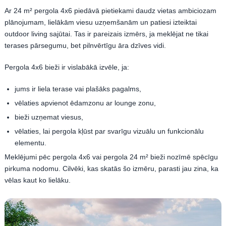
Ar 24 m² pergola 4x6 piedāvā pietiekami daudz vietas ambiciozam
plānojumam, lielākām viesu uzņemšanām un patiesi izteiktai
outdoor living sajūtai. Tas ir pareizais izmērs, ja meklējat ne tikai
terases pārsegumu, bet pilnvērtīgu āra dzīves vidi.
Pergola 4x6 bieži ir vislabākā izvēle, ja:
jums ir liela terase vai plašāks pagalms,
vēlaties apvienot ēdamzonu ar lounge zonu,
bieži uzņemat viesus,
vēlaties, lai pergola kļūst par svarīgu vizuālu un funkcionālu
elementu.
Meklējumi pēc pergola 4x6 vai pergola 24 m² bieži nozīmē spēcīgu
pirkuma nodomu. Cilvēki, kas skatās šo izmēru, parasti jau zina, ka
vēlas kaut ko lielāku.