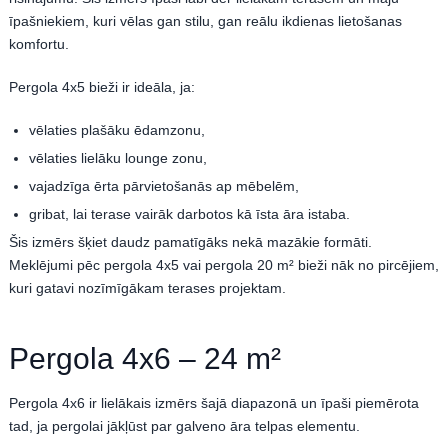
īpašniekiem, kuri vēlas gan stilu, gan reālu ikdienas lietošanas
komfortu.
Pergola 4x5 bieži ir ideāla, ja:
vēlaties plašāku ēdamzonu,
vēlaties lielāku lounge zonu,
vajadzīga ērta pārvietošanās ap mēbelēm,
gribat, lai terase vairāk darbotos kā īsta āra istaba.
Šis izmērs šķiet daudz pamatīgāks nekā mazākie formāti.
Meklējumi pēc pergola 4x5 vai pergola 20 m² bieži nāk no pircējiem,
kuri gatavi nozīmīgākam terases projektam.
Pergola 4x6 – 24 m²
Pergola 4x6 ir lielākais izmērs šajā diapazonā un īpaši piemērota
tad, ja pergolai jākļūst par galveno āra telpas elementu.