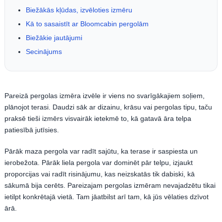
Biežākās kļūdas, izvēloties izmēru
Kā to sasaistīt ar Bloomcabin pergolām
Biežākie jautājumi
Secinājums
Pareizā pergolas izmēra izvēle ir viens no svarīgākajiem soļiem,
plānojot terasi. Daudzi sāk ar dizainu, krāsu vai pergolas tipu, taču
praksē tieši izmērs visvairāk ietekmē to, kā gatavā āra telpa
patiesībā jutīsies.
Pārāk maza pergola var radīt sajūtu, ka terase ir saspiesta un
ierobežota. Pārāk liela pergola var dominēt pār telpu, izjaukt
proporcijas vai radīt risinājumu, kas neizskatās tik dabiski, kā
sākumā bija cerēts. Pareizajam pergolas izmēram nevajadzētu tikai
ietilpt konkrētajā vietā. Tam jāatbilst arī tam, kā jūs vēlaties dzīvot
ārā.