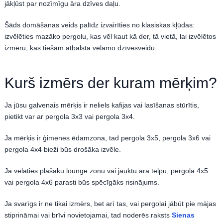
jākļūst par nozīmīgu āra dzīves daļu.
Šāds domāšanas veids palīdz izvairīties no klasiskas kļūdas:
izvēlēties mazāko pergolu, kas vēl kaut kā der, tā vietā, lai izvēlētos
izmēru, kas tiešām atbalsta vēlamo dzīvesveidu.
Kurš izmērs der kuram mērķim?
Ja jūsu galvenais mērķis ir neliels kafijas vai lasīšanas stūrītis,
pietikt var ar pergola 3x3 vai pergola 3x4.
Ja mērķis ir ģimenes ēdamzona, tad pergola 3x5, pergola 3x6 vai
pergola 4x4 bieži būs drošāka izvēle.
Ja vēlaties plašāku lounge zonu vai jauktu āra telpu, pergola 4x5
vai pergola 4x6 parasti būs spēcīgāks risinājums.
Ja svarīgs ir ne tikai izmērs, bet arī tas, vai pergolai jābūt pie mājas
stiprināmai vai brīvi novietojamai, tad noderēs raksts
Sienas