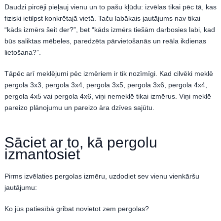
Daudzi pircēji pieļauj vienu un to pašu kļūdu: izvēlas tikai pēc tā, kas
fiziski ietilpst konkrētajā vietā. Taču labākais jautājums nav tikai
“kāds izmērs šeit der?”, bet “kāds izmērs tiešām darbosies labi, kad
būs saliktas mēbeles, paredzēta pārvietošanās un reāla ikdienas
lietošana?”.
Tāpēc arī meklējumi pēc izmēriem ir tik nozīmīgi. Kad cilvēki meklē
pergola 3x3, pergola 3x4, pergola 3x5, pergola 3x6, pergola 4x4,
pergola 4x5 vai pergola 4x6, viņi nemeklē tikai izmērus. Viņi meklē
pareizo plānojumu un pareizo āra dzīves sajūtu.
Sāciet ar to, kā pergolu
izmantosiet
Pirms izvēlaties pergolas izmēru, uzdodiet sev vienu vienkāršu
jautājumu:
Ko jūs patiesībā gribat novietot zem pergolas?