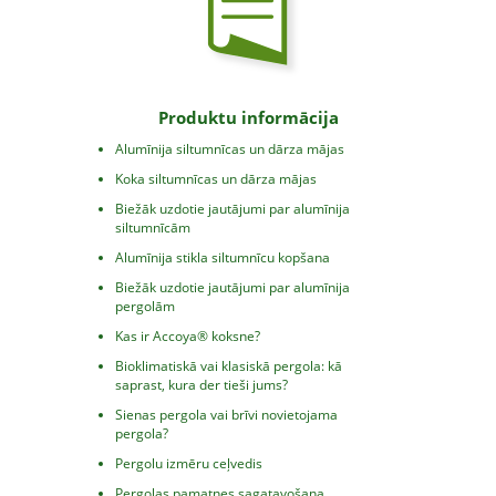
Produktu informācija
Alumīnija siltumnīcas un dārza mājas
Koka siltumnīcas un dārza mājas
Biežāk uzdotie jautājumi par alumīnija
siltumnīcām
Alumīnija stikla siltumnīcu kopšana
Biežāk uzdotie jautājumi par alumīnija
pergolām
Kas ir Accoya® koksne?
Bioklimatiskā vai klasiskā pergola: kā
saprast, kura der tieši jums?
Sienas pergola vai brīvi novietojama
pergola?
Pergolu izmēru ceļvedis
Pergolas pamatnes sagatavošana