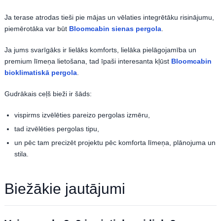
Ja terase atrodas tieši pie mājas un vēlaties integrētāku risinājumu,
piemērotāka var būt
Bloomcabin sienas pergola
.
Ja jums svarīgāks ir lielāks komforts, lielāka pielāgojamība un
premium līmeņa lietošana, tad īpaši interesanta kļūst
Bloomcabin
bioklimatiskā pergola
.
Gudrākais ceļš bieži ir šāds:
vispirms izvēlēties pareizo pergolas izmēru,
tad izvēlēties pergolas tipu,
un pēc tam precizēt projektu pēc komforta līmeņa, plānojuma un
stila.
Biežākie jautājumi