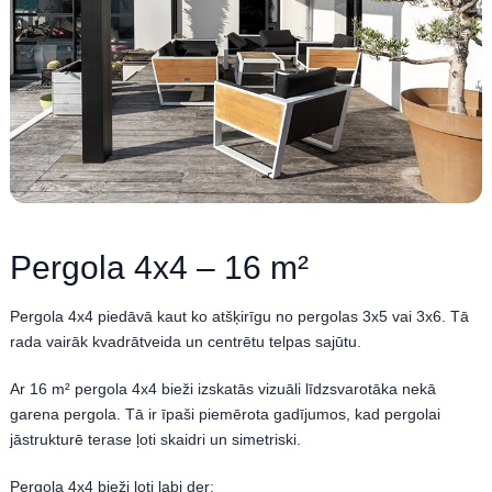
Pergola 4x4 – 16 m²
Pergola 4x4 piedāvā kaut ko atšķirīgu no pergolas 3x5 vai 3x6. Tā
rada vairāk kvadrātveida un centrētu telpas sajūtu.
Ar 16 m² pergola 4x4 bieži izskatās vizuāli līdzsvarotāka nekā
garena pergola. Tā ir īpaši piemērota gadījumos, kad pergolai
jāstrukturē terase ļoti skaidri un simetriski.
Pergola 4x4 bieži ļoti labi der: