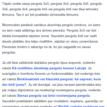
Tāpēc izvēle starp pergola 3x3, pergola 3x4, pergola 3x5, pergola
3x6, pergola 4x4, pergola 4x5 vai pergola 4x6 nav tikai tehnisks
lēmums. Tas ir arī ļoti praktisks dzīvesstila lēmums.
Bloomcabin piedāvā vairākus alumīnija pergolu izmērus, un katrs
no tiem rada atšķirīgu āra dzīves pieredzi. Pergola 3x3 var būt
ideāla kompaktai atpūtas zonai. Savukārt pergola 4x6 var radīt
daudz plašāku āra telpu maltītēm, atpūtai un viesu uzņemšanai.
Pareizais izmērs ir atkarīgs no tā, ko jūs sagaidāt no savas
pergolas.
Ja vēl tikai salīdzināt dažādus pergolu tipus kopumā, noderēs
raksts
Kā izvēlēties alumīnija pergolu terasei Latvijā
. Ja
svarīgāks ir komforta līmenis un funkcionalitāte, ļoti noderīgs būs
arī raksts
Bioklimatiskā vai klasiskā pergola: kā saprast, kura
der tieši jums?
. Ja vēl domājat, vai jūsu terasei piemērotāka būs
pie mājas stiprināma vai neatkarīgi novietojama pergola, noderēs
arī raksts
Sienas pergola vai brīvi novietojama pergola
.
Savukārt praktiskām atbildēm par modeļiem, kopšanu, garantiju un
vispārīgiem jautājumiem noderēs arī
Biežāk uzdotie jautājumi par