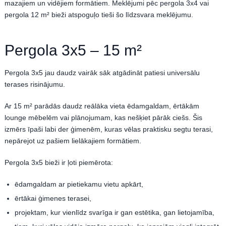
mazajiem un vidējiem formātiem. Meklējumi pēc pergola 3x4 vai
pergola 12 m² bieži atspoguļo tieši šo līdzsvara meklējumu.
Pergola 3x5 – 15 m²
Pergola 3x5 jau daudz vairāk sāk atgādināt patiesi universālu
terases risinājumu.
Ar 15 m² parādās daudz reālāka vieta ēdamgaldam, ērtākām
lounge mēbelēm vai plānojumam, kas nešķiet pārāk ciešs. Šis
izmērs īpaši labi der ģimenēm, kuras vēlas praktisku segtu terasi,
nepārejot uz pašiem lielākajiem formātiem.
Pergola 3x5 bieži ir ļoti piemērota:
ēdamgaldam ar pietiekamu vietu apkārt,
ērtākai ģimenes terasei,
projektam, kur vienlīdz svarīga ir gan estētika, gan lietojamība,