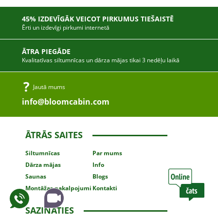
45% IZDEVĪGĀK VEICOT PIRKUMUS TIEŠAISTĒ
Ērti un izdevīgi pirkumi internetā
ĀTRA PIEGĀDE
Kvalitatīvas siltumnīcas un dārza mājas tikai 3 nedēļu laikā
Jautā mums
info@bloomcabin.com
ĀTRĀS SAITES
Siltumnīcas
Par mums
Dārza mājas
Info
Saunas
Blogs
Montāžas
pakalpojumi
Kontakti
SAZINĀTIES