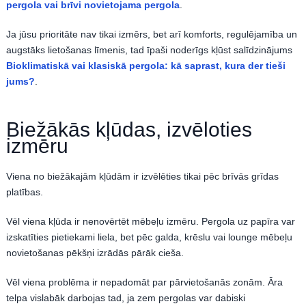
pergola vai brīvi novietojama pergola
.
Ja jūsu prioritāte nav tikai izmērs, bet arī komforts, regulējamība un
augstāks lietošanas līmenis, tad īpaši noderīgs kļūst salīdzinājums
Bioklimatiskā vai klasiskā pergola: kā saprast, kura der tieši
jums?
.
Biežākās kļūdas, izvēloties
izmēru
Viena no biežākajām kļūdām ir izvēlēties tikai pēc brīvās grīdas
platības.
Vēl viena kļūda ir nenovērtēt mēbeļu izmēru. Pergola uz papīra var
izskatīties pietiekami liela, bet pēc galda, krēslu vai lounge mēbeļu
novietošanas pēkšņi izrādās pārāk cieša.
Vēl viena problēma ir nepadomāt par pārvietošanās zonām. Āra
telpa vislabāk darbojas tad, ja zem pergolas var dabiski