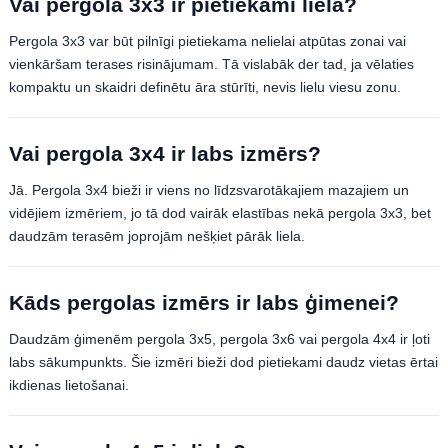
Vai pergola 3x3 ir pietiekami liela?
Pergola 3x3 var būt pilnīgi pietiekama nelielai atpūtas zonai vai
vienkāršam terases risinājumam. Tā vislabāk der tad, ja vēlaties
kompaktu un skaidri definētu āra stūrīti, nevis lielu viesu zonu.
Vai pergola 3x4 ir labs izmērs?
Jā. Pergola 3x4 bieži ir viens no līdzsvarotākajiem mazajiem un
vidējiem izmēriem, jo tā dod vairāk elastības nekā pergola 3x3, bet
daudzām terasēm joprojām nešķiet pārāk liela.
Kāds pergolas izmērs ir labs ģimenei?
Daudzām ģimenēm pergola 3x5, pergola 3x6 vai pergola 4x4 ir ļoti
labs sākumpunkts. Šie izmēri bieži dod pietiekami daudz vietas ērtai
ikdienas lietošanai.