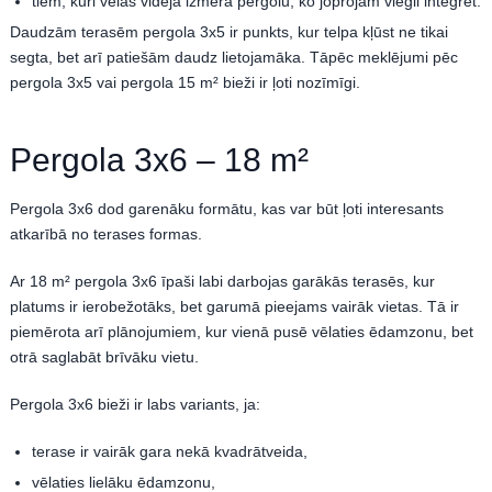
tiem, kuri vēlas vidēja izmēra pergolu, ko joprojām viegli integrēt.
Daudzām terasēm pergola 3x5 ir punkts, kur telpa kļūst ne tikai
segta, bet arī patiešām daudz lietojamāka. Tāpēc meklējumi pēc
pergola 3x5 vai pergola 15 m² bieži ir ļoti nozīmīgi.
Pergola 3x6 – 18 m²
Pergola 3x6 dod garenāku formātu, kas var būt ļoti interesants
atkarībā no terases formas.
Ar 18 m² pergola 3x6 īpaši labi darbojas garākās terasēs, kur
platums ir ierobežotāks, bet garumā pieejams vairāk vietas. Tā ir
piemērota arī plānojumiem, kur vienā pusē vēlaties ēdamzonu, bet
otrā saglabāt brīvāku vietu.
Pergola 3x6 bieži ir labs variants, ja:
terase ir vairāk gara nekā kvadrātveida,
vēlaties lielāku ēdamzonu,