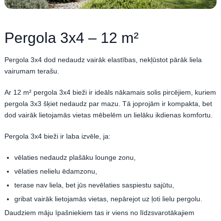
Pergola 3x4 – 12 m²
Pergola 3x4 dod nedaudz vairāk elastības, nekļūstot pārāk liela
vairumam terašu.
Ar 12 m² pergola 3x4 bieži ir ideāls nākamais solis pircējiem, kuriem
pergola 3x3 šķiet nedaudz par mazu. Tā joprojām ir kompakta, bet
dod vairāk lietojamās vietas mēbelēm un lielāku ikdienas komfortu.
Pergola 3x4 bieži ir laba izvēle, ja:
vēlaties nedaudz plašāku lounge zonu,
vēlaties nelielu ēdamzonu,
terase nav liela, bet jūs nevēlaties saspiestu sajūtu,
gribat vairāk lietojamās vietas, nepārejot uz ļoti lielu pergolu.
Daudziem māju īpašniekiem tas ir viens no līdzsvarotākajiem