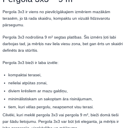
Pergola 3x3 ir viens no pievilcīgākajiem izmēriem mazākām
terasēm, jo tā rada skaidru, kompaktu un vizuāli līdzsvarotu
pārsegumu.
Pergola 3x3 nodrošina 9 m² segtas platības. Šis izmērs ļoti labi
darbojas tad, ja mērķis nav liela viesu zona, bet gan ērts un skaidri
definēts āra stūrītis.
Pergola 3x3 bieži ir laba izvēle:
kompaktai terasei,
nelielai atpūtas zonai,
diviem krēsliem ar mazu galdiņu,
minimālistiskam un sakoptam āra risinājumam,
tiem, kuri vēlas pergolu, neapņemot visu terasi.
Cilvēki, kuri meklē pergola 3x3 vai pergola 9 m², bieži domā tieši
par šādu lietojumu. Pergola 3x3 var būt ļoti eleganta, ja mērķis ir