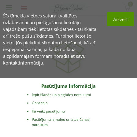
0
Šīs tīmekļa vietnes satura kvalitātes
Aizvērt
uzlabošanai un pielāgošanai lietotāju
vajadzībām tiek lietotas sīkdatnes - tai skaitā
arī trešo pušu sīkdatnes. Turpinot lietot šo
vietni Jūs piekrītat sīkdatņu lietošanai, kā arī
iespējamai saziņai, ja kādā no lapā
aizpildāmajām formām norādīsiet savu
kontaktinformāciju.
Pasūtījuma informācija
Iepirkšanās un piegādes noteikumi
Garantija
Kā veikt pasūtījumu
Pasūtījumu izmaiņu un atcelšanas
noteikumi