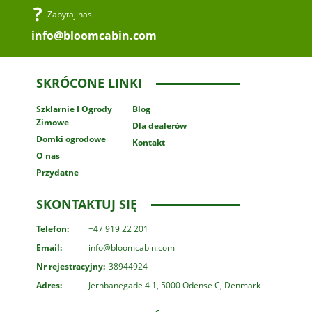
Zapytaj nas
info@bloomcabin.com
SKRÓCONE LINKI
Szklarnie
I Ogrody
Blog
Zimowe
Dla dealerów
Domki ogrodowe
Kontakt
O nas
Przydatne
SKONTAKTUJ SIĘ
Telefon:
+47 919 22 201
Email:
info@bloomcabin.com
Nr rejestracyjny:
38944924
Adres:
Jernbanegade 4 1, 5000 Odense C, Denmark