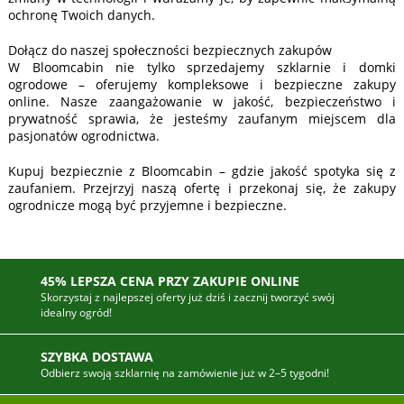
ochronę Twoich danych.
Dołącz do naszej społeczności bezpiecznych zakupów
W Bloomcabin nie tylko sprzedajemy szklarnie i domki
ogrodowe – oferujemy kompleksowe i bezpieczne zakupy
online. Nasze zaangażowanie w jakość, bezpieczeństwo i
prywatność sprawia, że jesteśmy zaufanym miejscem dla
pasjonatów ogrodnictwa.
Kupuj bezpiecznie z Bloomcabin – gdzie jakość spotyka się z
zaufaniem. Przejrzyj naszą ofertę i przekonaj się, że zakupy
ogrodnicze mogą być przyjemne i bezpieczne.
45% LEPSZA CENA PRZY ZAKUPIE ONLINE
Skorzystaj z najlepszej oferty już dziś i zacznij tworzyć swój
idealny ogród!
SZYBKA DOSTAWA
Odbierz swoją szklarnię na zamówienie już w 2–5 tygodni!